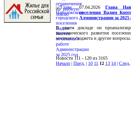
07.04.2026
Глава Нав
поселения Вадим Копт
Администрации за 2025 
В своем докладе он проанализир
экономического развития поселен
местного бюджета и другие вопросы.
Новости 111 - 120 из 3165
Начало
|
Пред.
|
10
11
12
13
14
|
След.