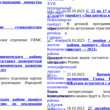
уляризации донорства
26.10.2023
С 15 по 17 
пройдут «Дни ритейла 
В деловой програм
ние судоводителям
мероприятий на актуальные отрасле
рское отделение ГИМС
24.10.2023
7 ноября 
района напишут «Бол
диктант — 2023»
нешемского района
Просветительская акция состоится
едставил развернутый
центре села Решма.
ономическом развитии
 лет
23.10.2023
Врем
тного отделения партии
полномочия Главы К
 реализации Народной
А.Катаев встретится с
Задать интересующие воп
муниципалитета можно будет в Луго
ском районе прошел
сии» по реализации
18.10.2023
27 октября