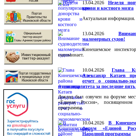
13.04.2026
Неделя поп
крови и костного мозга
Актуальная информация.
13.04.2026
Внима
маломерных судов!
Кинешемское инспекто
напоминает.
10.04.2026
Глава Ки
Александр Катаев пр
отчет о социально-эк
муниципалитета за последние пять
Доклад был озвучен на форуме мес
«Единая Россия», посвященном
программы.
10.04.2026
В Кинешем
форум «Единой Рос
Народной программы