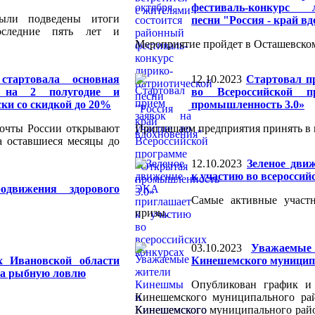
фестиваль-конкурс л
были подведены итоги
песни "Россия - край в
оследние пять лет и
Мероприятие пройдет в Осташевско
тартовала основная
12.10.2023
Стартовал пр
я на 2 полугодие и
во Всероссийской п
ки со скидкой до 20%
промышленность 3.0»
Почты России открывают
Приглашаем предприятия принять в 
а оставшиеся месяцы до
12.10.2023
Зеленое дви
к участию во всероссий
одвижения здорового
Самые активные участ
призы.
03.10.2023
Уважаемые
х Ивановской области
Кинешемского муниципа
на рыбную ловлю
Опубликован график и
Кинешемского муниципального рай
Кинешемского муниципального райо