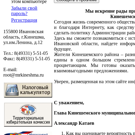
этом компьютере
Забыли свой
Мы искренне рады при
пароль?
Кинешемск
Регистрация
Сегодня жизнь современного обществ
и благодаря Интернету, как средст
155800 Ивановская
сделать политику Администрации райо
область, г.Кинешма,
Здесь вы сможете познакомиться с ис
ул.им.Ленина, д.12
Ивановской области, найдете инфор
будущее.
Тел.: 8(49331) 5-51-05
Жители Кинешемского района – разны
Факс: 8(49331) 5-51-05
едины в одном большом стремлени
процветающим. Мы готовы оказат
E-mail:
взаимовыгодными предложениями.
root@mrkineshma.ru
Уверен, размещенная на этом сайте ин
С уважением,
Глава Кинешемского муниципально
Александр Катаев
Как вы оцениваете вероятность 