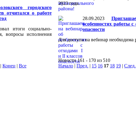
2023 года.
олокского городского
ев отчитался о работе
год
28.09.2023
Приглаш
особенностях работы с 
овал итоги социально-
опасности
ия, вопросы исполнения
Для доступа на вебинар необходима 
Новости 161 - 170 из 510
|
Конец
|
Все
Начало
|
Пред.
|
15
16
17
18
19
|
След.