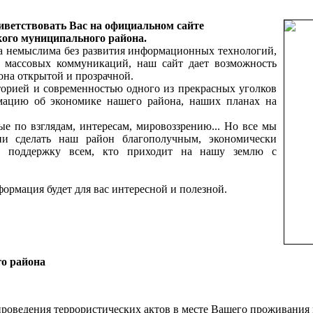
ветствовать Вас на официальном сайте
ого муниципального района.
а немыслима без развития информационных технологий,
ву массовых коммуникаций, наш сайт дает возможность
на открытой и прозрачной.
торией и современностью одного из прекрасных уголков
мацию об экономике нашего района, наших планах на
е по взглядам, интересам, мировоззрению... Но все мы
и сделать наш район благополучным, экономически
ь поддержку всем, кто приходит на нашу землю с
формация будет для вас интересной и полезной.
го района
проведения террористических актов в месте Вашего проживания 