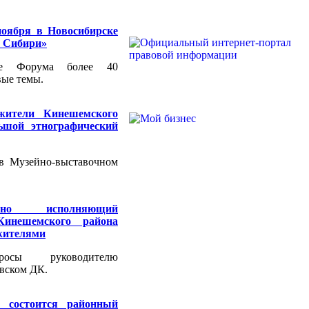
ноября в Новосибирске
в Сибири»
ме Форума более 40
вые темы.
жители Кинешемского
ьшой этнографический
 в Музейно-выставочном
енно исполняющий
инешемского района
 жителями
росы руководителю
вском ДК.
 состоится районный