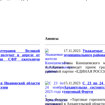
Анонсы
теранов Великой
17.11.2023
Уважаемые 
 получат в апреле от
муниципального района
ения СФР ежегодную
Глава Кинешемского м
А.А.Катаев проведет прием гр
приёмной партии «ЕДИНАЯ РОСС
 в Ивановской области
15.11.2023
С 23 по 24 
сезон
Архангельске состоит
торговый Форум
Тема Форума: «Торговые горизонт
инноваций в Архангельской области