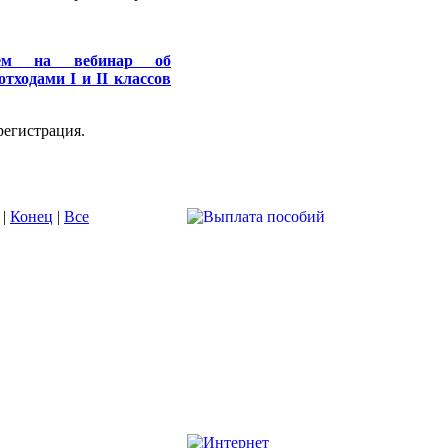
аем на вебинар об
отходами I и II классов
регистрация.
|
Конец
|
Все