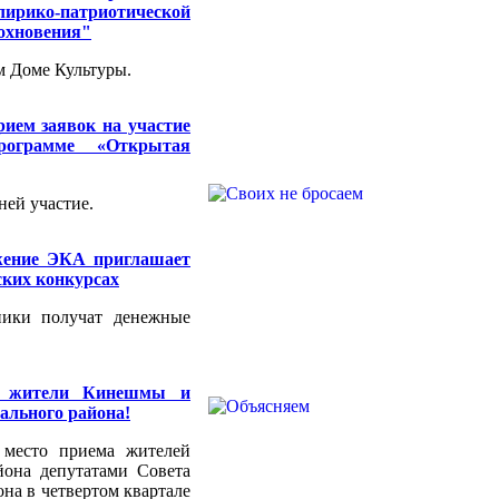
ирико-патриотической
дохновения"
м Доме Культуры.
ием заявок на участие
рограмме «Открытая
ней участие.
жение ЭКА приглашает
ских конкурсах
ники получат денежные
 жители Кинешмы и
льного района!
 место приема жителей
она депутатами Совета
на в четвертом квартале