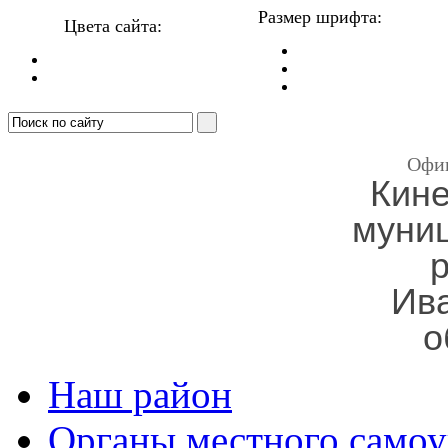
Размер шрифта:
Цвета сайта:
Офи
Кин
муни
Ив
о
Наш район
Органы местного самоу