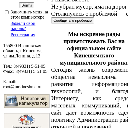
Не убран мусор, яма на дорог
Запомнить меня на
Столкнулись с проблемой — с
этом компьютере
Сообщить о проблеме
Забыли свой
пароль?
Мы искренне рады
Регистрация
приветствовать Вас на
155800 Ивановская
официальном сайте
область, г.Кинешма,
Кинешемского
ул.им.Ленина, д.12
муниципального района
Тел.: 8(49331) 5-51-05
Сегодня жизнь современн
Факс: 8(49331) 5-51-05
общества немыслима 
E-mail:
развития информацион
root@mrkineshma.ru
технологий, и благод
Интернету, как средс
массовых коммуникаций, 
сайт дает возможность сде
политику Администрации ра
открытой и прозрачной.