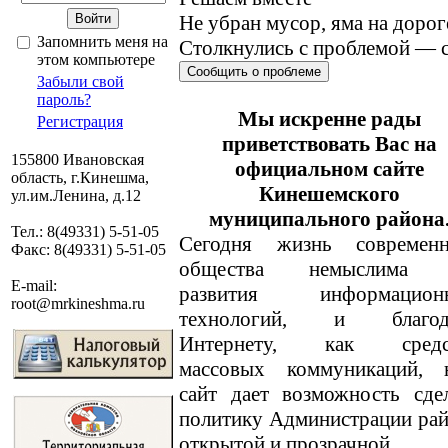
Не убран мусор, яма на дорог
Запомнить меня на
Столкнулись с проблемой — с
этом компьютере
Сообщить о проблеме
Забыли свой
пароль?
Мы искренне рады
Регистрация
приветствовать Вас на
155800 Ивановская
официальном сайте
область, г.Кинешма,
Кинешемского
ул.им.Ленина, д.12
муниципального района
Тел.: 8(49331) 5-51-05
Сегодня жизнь современн
Факс: 8(49331) 5-51-05
общества немыслима 
E-mail:
развития информацион
root@mrkineshma.ru
технологий, и благод
Интернету, как средс
массовых коммуникаций, 
сайт дает возможность сде
политику Администрации ра
открытой и прозрачной.