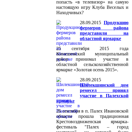
попасть «в телевизор» на самую
настоящую игру Клуба Веселых и
Находчивых?
28.09.2015
Продукцию
фермеров района
представили на
областной ярмарке
25 сентября 2015 года
Кинешемский муниципальный
район принимал участие в
областной сельскохозяйственной
ярмарке «Золотая осень 2015».
28.09.2015
Шилекшинский дом
ремесел принял
участие в Палехской
ярмарке
26 сентября в п. Палех Ивановской
области прошла традиционная
Крестовоздвиженская ярмарка-
фестиваль "Палех – город