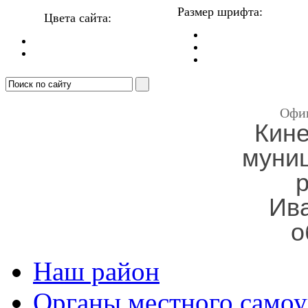
Размер шрифта:
Цвета сайта:
Офи
Кин
муни
Ив
о
Наш район
Органы местного самоу