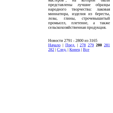
мастеров", на которой были
представлены лучшие образцы
народного творчества: лаковая
миниатюра, изделия из бересты,
лозы, глины, строчевышитый
промысел, плетение, а также
сельскохозяйственная продукция.
Новости 2791 - 2800 из 3165
Начало
|
Пред.
|
278
279
280
281
282
|
След.
|
Конец
|
Все