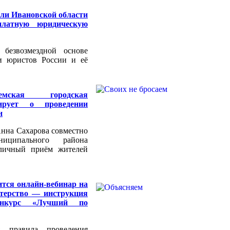
ли Ивановской области
платную юридическую
 безвозмездной основе
и юристов России и её
емская городская
ирует о проведении
н
нна Сахарова совместно
иципального района
 личный приём жителей
ится онлайн-вебинар на
стерство — инструкция
онкурс «Лучший по
я правила проведения