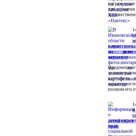
награждени
предпр
художественн
1
м
карантинны
по золоти
нематоде
Вредоносно
значитель
картофеля, 
зараженност
полном его о
1
о
с
детей-сир
прав