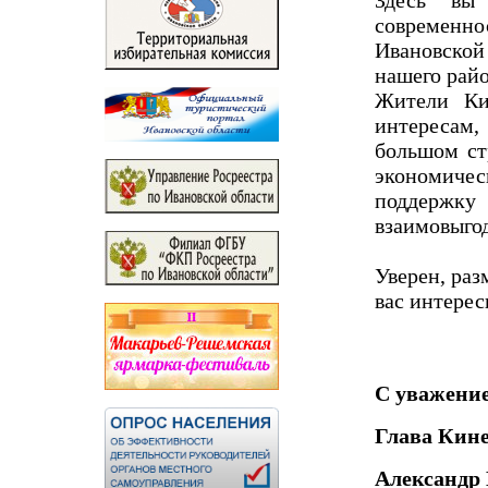
современ
Ивановской
нашего райо
Жители Ки
интересам,
большом ст
экономиче
поддержку
взаимовыго
Уверен, раз
вас интерес
С уважени
Глава Кин
Александр 