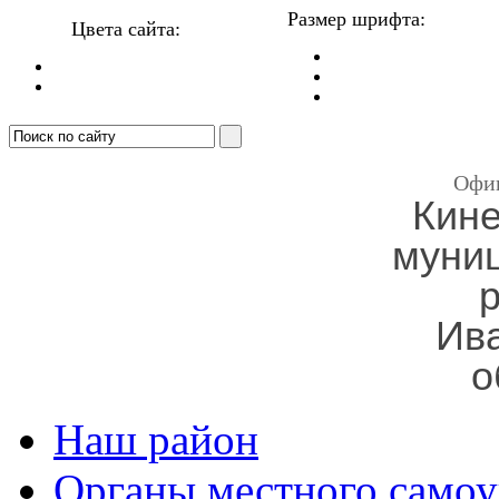
Размер шрифта:
Цвета сайта:
Офи
Кин
муни
Ив
о
Наш район
Органы местного самоу