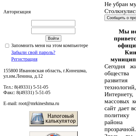
Не убран му
Столкнулис
Авторизация
Сообщить о пр
Мы ис
приветс
офици
Запомнить меня на этом компьютере
Кин
Забыли свой пароль?
муниципа
Регистрация
Сегодня ж
155800 Ивановская область, г.Кинешма,
общества
ул.им.Ленина, д.12
развития
технолог
Тел.: 8(49331) 5-51-05
Факс: 8(49331) 5-51-05
Интернет
массовых 
E-mail: root@mrkineshma.ru
сайт дает в
политику
района
прозрачной.
Здесь вы