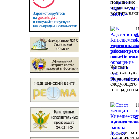
повышен
педагогическ
воспитывающ
1
А
К
муницип
рассмотрел
села Первом
Жители 
постоянную
большегру
следующе
площадки на 
1
ж
м
провел свое 
В ходе вст
приоритетные