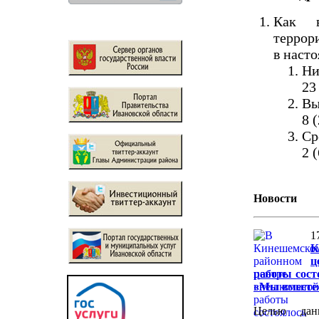
Как в
террор
в наст
Ни
23
Вы
8 
Ср
2 
Новости
1
К
ц
работы сост
«Мы вместе
Целью дан