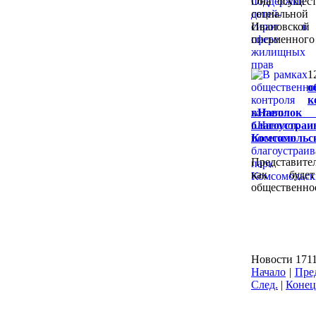
Она осущест
социально
Ивановской
письменного 
1
о
к
г.Наво
благоус
Комсомольс
Представител
как буде
общественное
Новости 1711
Начало
|
Пре
След.
|
Конец