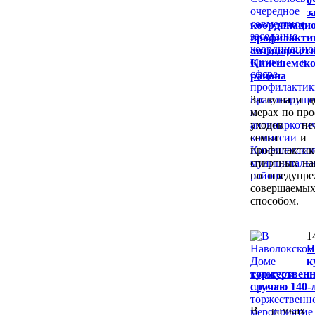
з
координаци
профилакти
антинарко
Кинешемск
района
Заслушали 
мерах по пр
уходов не
семьи и 
профилак
спиртных на
по предупр
совершае
способом.
1
Н
к
торжестве
случаю 140-
В рамках п