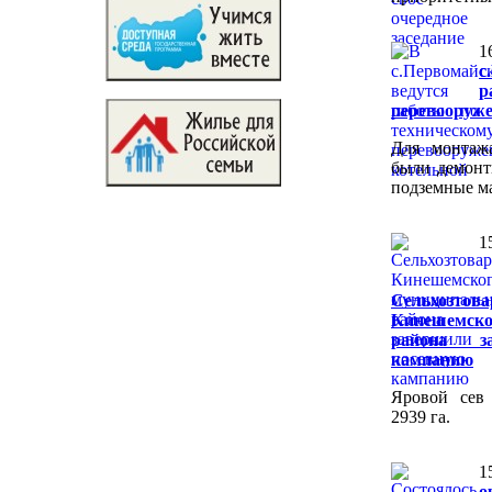
1
с
р
перевооруж
Для монтаж
были демон
подземные ма
1
Сельхозтова
Кинешемск
района з
кампанию
Яровой сев
2939 га.
1
о