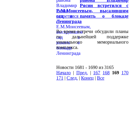
района Владимир
Рясин встретился с
Е.М.Моисеевым, высадившим
сад в память о блокаде
Ленинграда
Во время встречи обсудили планы
по дальнейшей поддержке
уникального мемориального
комплекса.
Новости 1681 - 1690 из 3165
Начало
|
Пред.
|
167
168
169
170
171
|
След.
|
Конец
|
Все