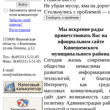
Не убран мусор, яма на дорог
Запомнить меня на
Столкнулись с проблемой — с
этом компьютере
Сообщить о проблеме
Забыли свой
пароль?
Мы искренне рады
Регистрация
приветствовать Вас на
155800 Ивановская
официальном сайте
область, г.Кинешма,
Кинешемского
ул.им.Ленина, д.12
муниципального района
Тел.: 8(49331) 5-51-05
Сегодня жизнь современн
Факс: 8(49331) 5-51-05
общества немыслима 
E-mail:
развития информацион
root@mrkineshma.ru
технологий, и благод
Интернету, как средс
массовых коммуникаций, 
сайт дает возможность сде
политику Администрации ра
открытой и прозрачной.