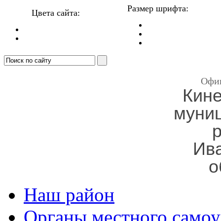
Размер шрифта:
Цвета сайта:
Офи
Кин
муни
Ив
о
Наш район
Органы местного самоу