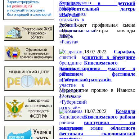
отдыхать в детский
оздоровительный лагерь
«Радуга»
Ребят ждет профильная смена
«Школьные театры команды
КВН».
18.07.2022
Сарафан,
сшитый в брендинге
Кинешемского
района, принял участие в
областном фестивале
«Губернский разгуляй»
Мероприятие прошло в Иваново
17 июля.
18.07.2022
Команда
Кинешемского района
выступила на
зональном этапе областного
фестиваля скандинавской