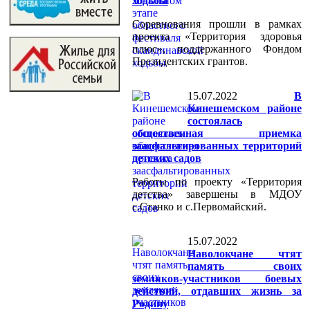
ходьбы
Соревнования прошли в рамках
проекта «Территория здоровья
плюс», поддержанного Фондом
Президентских грантов.
15.07.2022
В
Кинешемском районе
состоялась
общественная приемка
заасфальтированных территорий
детских садов
Работы по проекту «Территория
детства» завершены в МДОУ
с.Станко и с.Первомайский.
15.07.2022
Наволокчане чтят
память своих
земляков-участников боевых
действий, отдавших жизнь за
Родину