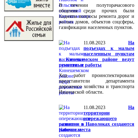
В течении полуторачасового
общения среди прочих были
подняты вопросы ремонта дорог и
жилых домов, объектов соцсферы,
газификации населенных пунктов.
11.08.2023
На
подъездах к малым
населенным пунктам
в Кинешемском районе ведут
ремонтные работы
Ход работ проинспектировали
представители департамента
дорожного хозяйства и транспорта
Ивановской области.
11.08.2023
На
территории
опережающего
развития в Наволоках создаются
рабочие места