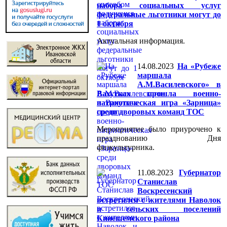
набора социальных услуг
федеральные льготники могут до
1 октября
Актуальная информация.
14.08.2023
На «Рубеже
маршала
А.М.Василевского» в
Вахутках прошла военно-
патриотическая игра «Зарница»
среди дворовых команд ТОС
Мероприятие было приурочено к
празднованию Дня
физкультурника.
11.08.2023
Губернатор
Станислав
Воскресенский
встретился с жителями Наволок
и сельских поселений
Кинешемского района