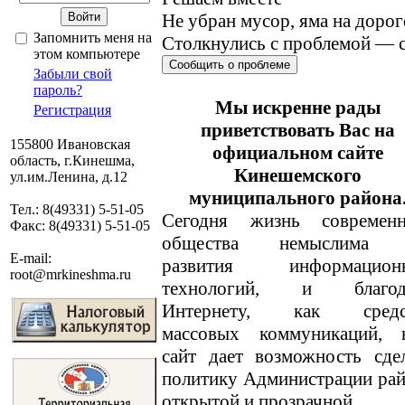
Не убран мусор, яма на дорог
Запомнить меня на
Столкнулись с проблемой — с
этом компьютере
Сообщить о проблеме
Забыли свой
пароль?
Мы искренне рады
Регистрация
приветствовать Вас на
155800 Ивановская
официальном сайте
область, г.Кинешма,
Кинешемского
ул.им.Ленина, д.12
муниципального района
Тел.: 8(49331) 5-51-05
Сегодня жизнь современн
Факс: 8(49331) 5-51-05
общества немыслима 
E-mail:
развития информацион
root@mrkineshma.ru
технологий, и благод
Интернету, как средс
массовых коммуникаций, 
сайт дает возможность сде
политику Администрации ра
открытой и прозрачной.