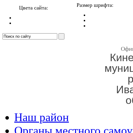
Размер шрифта:
Цвета сайта:
Офи
Кин
муни
Ив
о
Наш район
Органы местного самоу