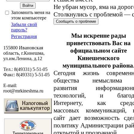
Не убран мусор, яма на дорог
Запомнить меня на
Столкнулись с проблемой — с
этом компьютере
Сообщить о проблеме
Забыли свой
пароль?
Мы искренне рады
Регистрация
приветствовать Вас на
155800 Ивановская
официальном сайте
область, г.Кинешма,
Кинешемского
ул.им.Ленина, д.12
муниципального района
Тел.: 8(49331) 5-51-05
Сегодня жизнь современн
Факс: 8(49331) 5-51-05
общества немыслима 
E-mail:
развития информацион
root@mrkineshma.ru
технологий, и благод
Интернету, как средс
массовых коммуникаций, 
сайт дает возможность сде
политику Администрации ра
открытой и прозрачной.