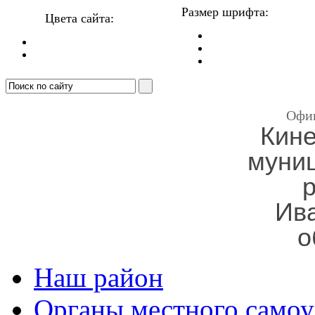
Размер шрифта:
Цвета сайта:
Офи
Кин
муни
Ив
о
Наш район
Органы местного самоу