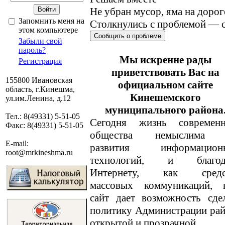
Не убран мусор, яма на дорог
Запомнить меня на
Столкнулись с проблемой — с
этом компьютере
Сообщить о проблеме
Забыли свой
пароль?
Мы искренне рады
Регистрация
приветствовать Вас на
155800 Ивановская
официальном сайте
область, г.Кинешма,
Кинешемского
ул.им.Ленина, д.12
муниципального района
Тел.: 8(49331) 5-51-05
Сегодня жизнь современн
Факс: 8(49331) 5-51-05
общества немыслима 
E-mail:
развития информацион
root@mrkineshma.ru
технологий, и благод
Интернету, как средс
массовых коммуникаций, 
сайт дает возможность сде
политику Администрации ра
открытой и прозрачной.