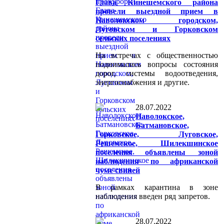
Глава Кинешемского района
провели выездной прием в
Наволокском городском,
Луговском и Горковском
сельских поселениях
На встречах с общественностью
поднимались вопросы состояния
дорог, системы водоотведения,
энергоснабжения и другие.
28.07.2022
Наволокское,
Батмановское,
Горковское, Луговское,
Решемское, Шилекшинское
поселения объявлены зоной
наблюдения по африканской
чуме свиней
В рамках карантина в зоне
наблюдения введен ряд запретов.
28.07.2022