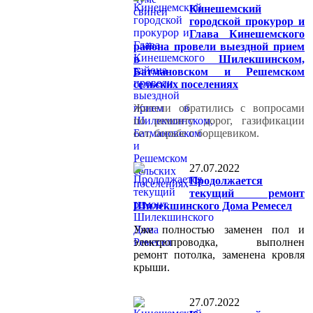
Кинешемский
городской прокурор и
Глава Кинешемского
района провели выездной прием
в Шилекшинском,
Батмановском и Решемском
сельских поселениях
Жители обратились с вопросами
по ремонту дорог, газификации
сел, борьбе с борщевиком.
27.07.2022
Продолжается
текущий ремонт
Шилекшинского Дома Ремесел
Уже полностью заменен пол и
электропроводка, выполнен
ремонт потолка, заменена кровля
крыши.
27.07.2022