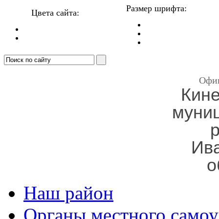
Размер шрифта:
Цвета сайта:
Офи
Кин
муни
Ив
о
Наш район
Органы местного самоу