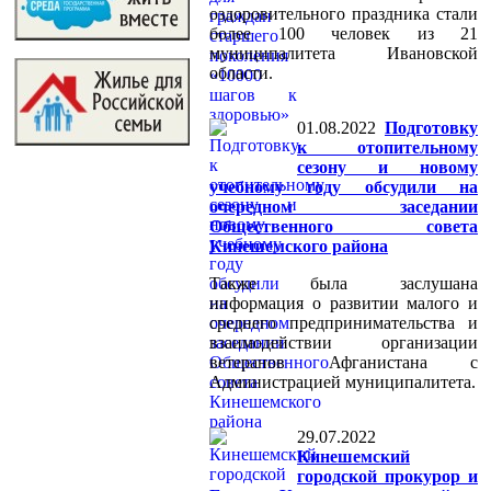
оздоровительного праздника стали
более 100 человек из 21
муниципалитета Ивановской
области.
01.08.2022
Подготовку
к отопительному
сезону и новому
учебному году обсудили на
очередном заседании
Общественного совета
Кинешемского района
Также была заслушана
информация о развитии малого и
среднего предпринимательства и
взаимодействии организации
ветеранов Афганистана с
Администрацией муниципалитета.
29.07.2022
Кинешемский
городской прокурор и