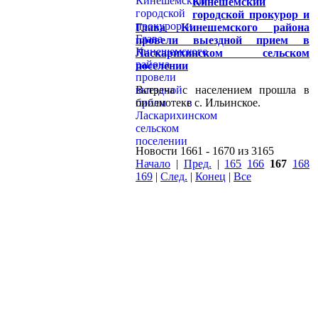
Кинешемский
городской прокурор и
Глава Кинешемского района
провели выездной прием в
Ласкарихинском сельском
поселении
Встреча с населением прошла в
библиотеке с. Ильинское.
Новости 1661 - 1670 из 3165
Начало
|
Пред.
|
165
166
167
168
169
|
След.
|
Конец
|
Все