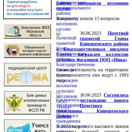
района завершили весеннюю
сессию
В повестку вошли 15 вопросов.
30.06.2023
Почетной
грамотой Главы
Кинешемского района
и Благодарственным письмом
Совета награжден коллектив
сельских магазинов ООО «Ника»
Свою деятельность на территории
муниципалитета они ведут с 1993
года.
30.06.2023
Состоялось
чествование нового
Почетного
гражданина Кинешемского
района
В 2023 году этого высокого звания
удостоена бывший учитель и