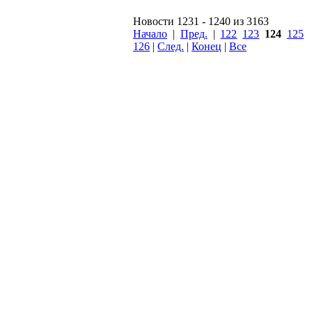
Новости 1231 - 1240 из 3163
Начало
|
Пред.
|
122
123
124
125
126
|
След.
|
Конец
|
Все