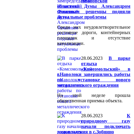
Ивановской
областной Думы Александром
Фоминым решемцы подняли
актуальные проблемы
Среди них неудовлетворительное
состояние дороги, контейнерных
площадок и отсутствие
канализации.
28.06.2023
В парке
отдыха
«Комсомольский» в
г.Наволоки завершились работы
по установке нового
металлического ограждения
На этой неделе прошла
общественная приемка объекта.
28.06.2023
К
природному газу
начали подключать
домовладения в с.Зобнино