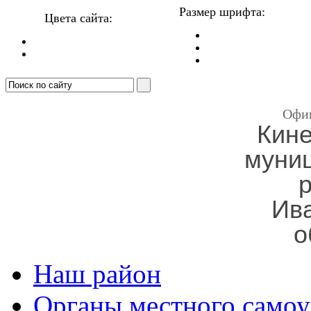
Размер шрифта:
Цвета сайта:
Офи
Кин
муни
Ив
о
Наш район
Органы местного самоу