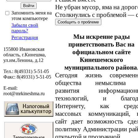
Не убран мусор, яма на дорог
Запомнить меня на
Столкнулись с проблемой — с
этом компьютере
Сообщить о проблеме
Забыли свой
пароль?
Мы искренне рады
Регистрация
приветствовать Вас на
155800 Ивановская
официальном сайте
область, г.Кинешма,
Кинешемского
ул.им.Ленина, д.12
муниципального района
Тел.: 8(49331) 5-51-05
Сегодня жизнь современн
Факс: 8(49331) 5-51-05
общества немыслима 
E-mail:
развития информацион
root@mrkineshma.ru
технологий, и благод
Интернету, как средс
массовых коммуникаций, 
сайт дает возможность сде
политику Администрации ра
открытой и прозрачной.