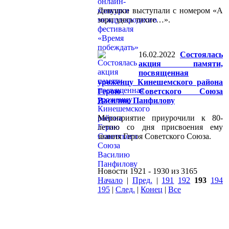
Девушки выступали с номером «А
зори здесь тихие…».
16.02.2022
Состоялась
акция памяти,
посвященная
уроженцу Кинешемского района
Герою Советского Союза
Василию Панфилову
Мероприятие приурочили к 80-
летию со дня присвоения ему
звания Героя Советского Союза.
Новости 1921 - 1930 из 3165
Начало
|
Пред.
|
191
192
193
194
195
|
След.
|
Конец
|
Все