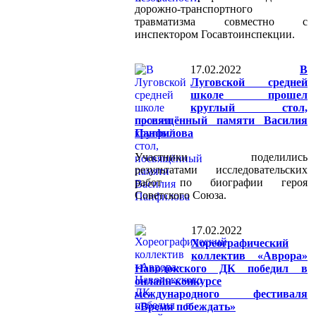
дорожно-транспортного
травматизма совместно с
инспектором Госавтоинспекции.
17.02.2022
В
Луговской средней
школе прошел
круглый стол,
посвящённый памяти Василия
Панфилова
Участники поделились
результатами исследовательских
работ по биографии героя
Советского Союза.
17.02.2022
Хореографический
коллектив «Аврора»
Наволокского ДК победил в
онлайн-конкурсе
международного фестиваля
«Время побеждать»