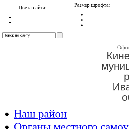
Размер шрифта:
Цвета сайта:
Офи
Кин
муни
Ив
о
Наш район
Органы местного самоу