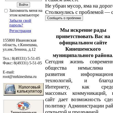
Не убран мусор, яма на дорог
Запомнить меня на
Столкнулись с проблемой — с
этом компьютере
Сообщить о проблеме
Забыли свой
пароль?
Мы искренне рады
Регистрация
приветствовать Вас на
155800 Ивановская
официальном сайте
область, г.Кинешма,
Кинешемского
ул.им.Ленина, д.12
муниципального района
Тел.: 8(49331) 5-51-05
Сегодня жизнь современн
Факс: 8(49331) 5-51-05
общества немыслима 
E-mail:
развития информацион
root@mrkineshma.ru
технологий, и благод
Интернету, как средс
массовых коммуникаций, 
сайт дает возможность сде
политику Администрации ра
открытой и прозрачной.