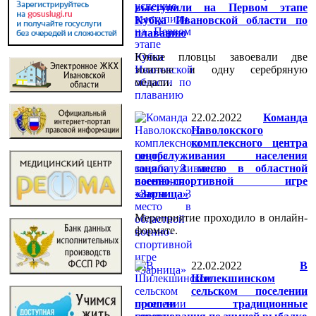
выступили на Первом этапе
Кубка Ивановской области по
плаванию
Юные пловцы завоевали две
золотые и одну серебряную
медали.
22.02.2022
Команда
Наволокского
комплексного центра
соцобслуживания населения
заняла 3 место в областной
военно-спортивной игре
«Зарница»
Мероприятие проходило в онлайн-
формате.
22.02.2022
В
Шилекшинском
сельском поселении
прошли традиционные