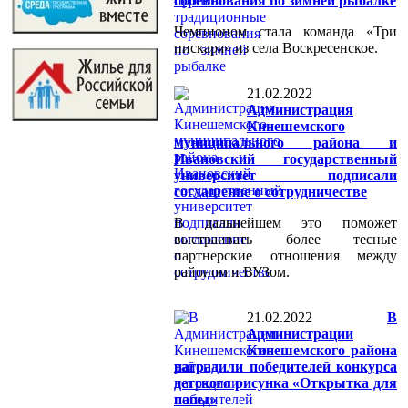
соревнования по зимней рыбалке
Чемпионом стала команда «Три
пискаря» из села Воскресенское.
21.02.2022
Администрация
Кинешемского
муниципального района и
Ивановский государственный
университет подписали
соглашение о сотрудничестве
В дальнейшем это поможет
выстраивать более тесные
партнерские отношения между
районом и ВУЗом.
21.02.2022
В
Администрации
Кинешемского района
наградили победителей конкурса
детского рисунка «Открытка для
папы»