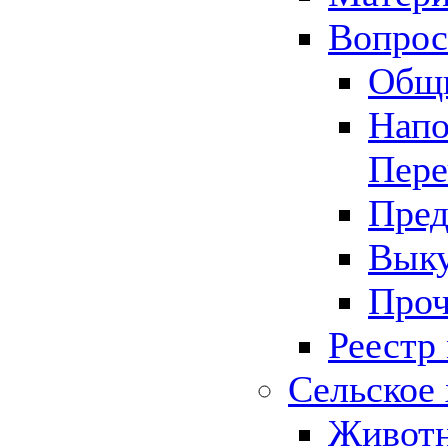
Вопрос 
Общ
Напо
Пере
Пред
Выку
Проч
Реестр
Сельское 
Животн