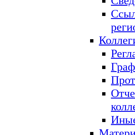
Свед
Ссыл
реги
Коллег
Регл
Граф
Прот
Отче
колл
Иные
Матери