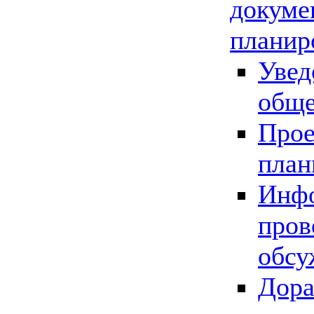
докуме
планир
Увед
обще
Прое
план
Инфо
пров
обсу
Дора