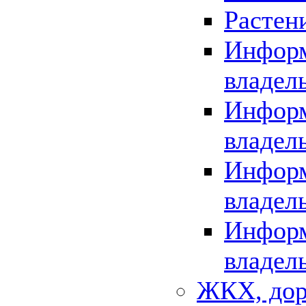
Растен
Информ
владел
Информ
владел
Информ
владел
Информ
владел
ЖКХ, дор