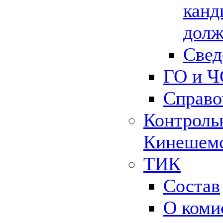
канд
долж
Свед
ГО и Ч
Справо
Контрольн
Кинешемс
ТИК
Состав
О коми