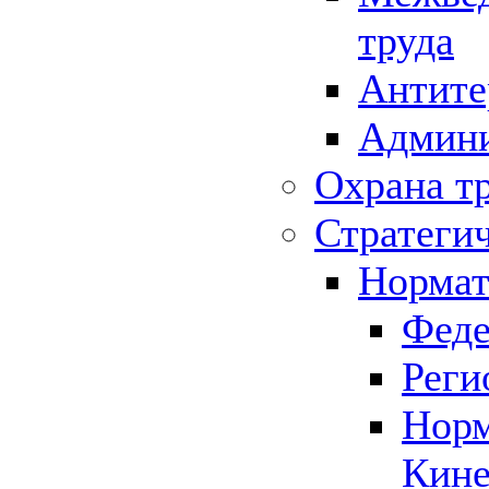
труда
Антите
Админи
Охрана т
Стратеги
Нормат
Феде
Реги
Норм
Кине