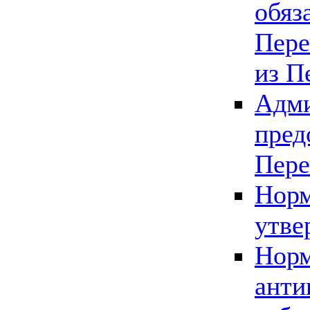
обяз
Пере
из П
Адми
пред
Пере
Норм
утве
Норм
анти