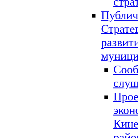
стра
Публич
Страте
развит
муници
Сооб
слу
Прое
экон
Кине
райо