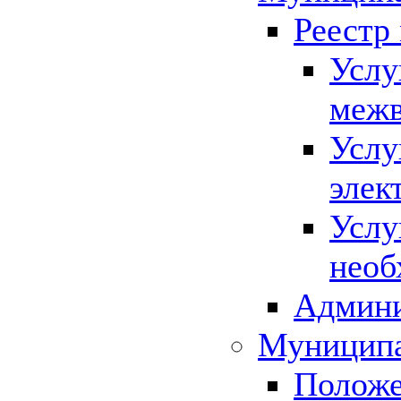
Реестр
Услу
межв
Услу
элек
Услу
необ
Админи
Муниципа
Положе