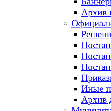
Баннер
Архив 
Официаль
Решени
Постан
Постан
Постан
Приказ
Иные п
Архив 
Муницип