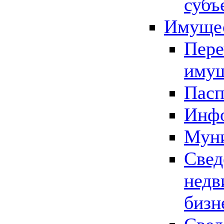
субъ
Имущес
Пере
имущ
Пасп
Инфо
Муни
Свед
недв
бизн