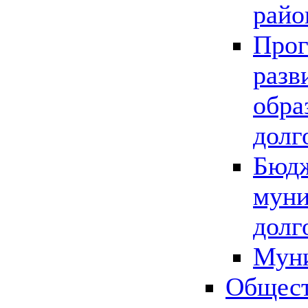
райо
Прог
разв
обра
долг
Бюдж
муни
долг
Мун
Общест