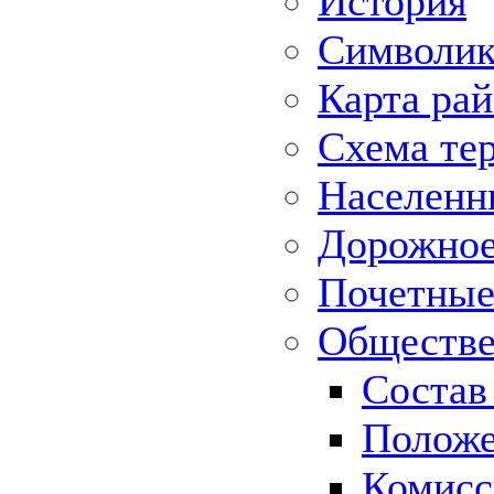
История
Символик
Карта ра
Схема те
Населенн
Дорожное 
Почетные
Обществе
Состав
Положе
Комисс