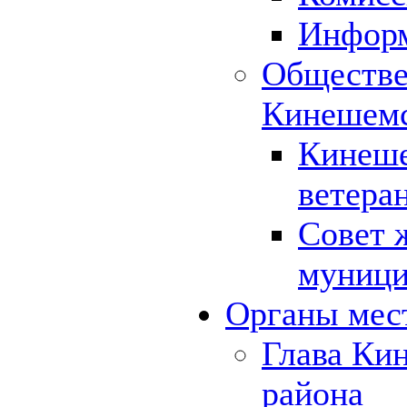
Инфор
Обществе
Кинешемс
Кинеше
ветера
Совет 
муници
Органы мес
Глава Ки
района