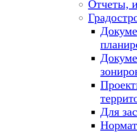
Отчеты, 
Градостр
Докуме
планир
Докуме
зониро
Проект
террит
Для за
Нормат