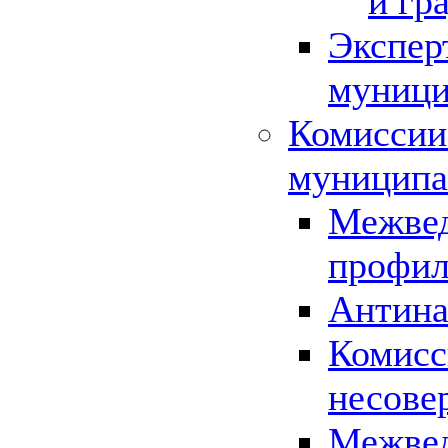
и гр
Экспер
муници
Комиссии
муниципа
Межвед
профил
Антина
Комисс
несове
Межвед