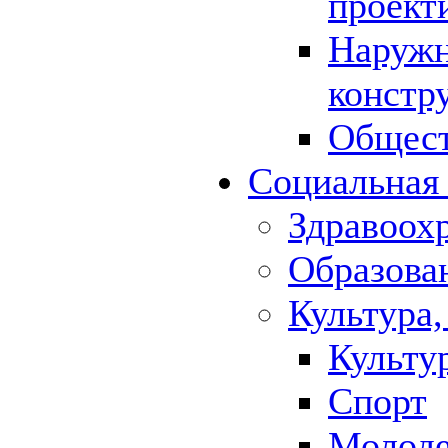
проект
Наружн
констр
Общест
Социальная
Здравоох
Образова
Культура,
Культу
Спорт
Молод