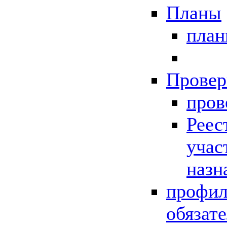
Планы
пла
Провер
пров
Реес
учас
назн
профил
обязат