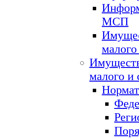
Информ
МСП
Имущес
малого
Имуществ
малого и 
Нормат
Феде
Реги
Поря