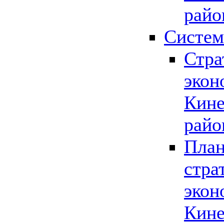
райо
Систем
Стра
экон
Кине
райо
План
стра
экон
Кине