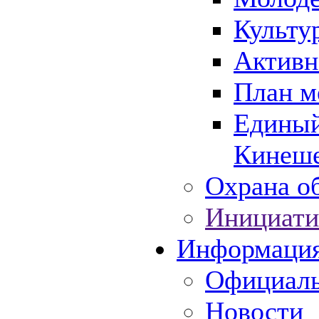
Культу
Активн
План м
Единый
Кинеше
Охрана об
Инициати
Информаци
Официаль
Новости