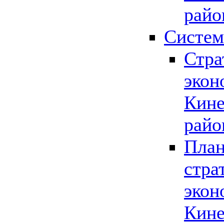
райо
Систем
Стра
экон
Кине
райо
План
стра
экон
Кине