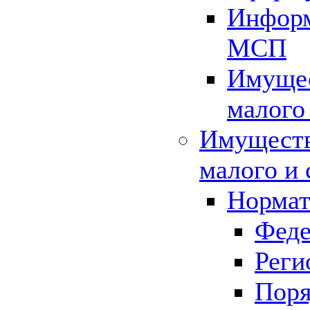
Информ
МСП
Имущес
малого
Имуществ
малого и 
Нормат
Феде
Реги
Поря