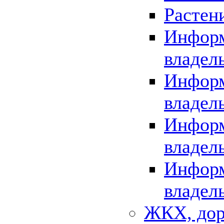
Растен
Информ
владел
Информ
владел
Информ
владел
Информ
владел
ЖКХ, дор