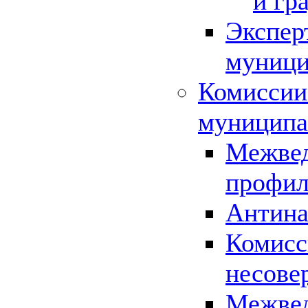
и гр
Экспер
муници
Комиссии
муниципа
Межвед
профил
Антина
Комисс
несове
Межвед