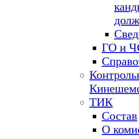
канд
долж
Свед
ГО и Ч
Справо
Контрольн
Кинешемс
ТИК
Состав
О коми