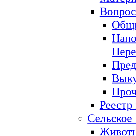
Вопрос 
Общ
Напо
Пере
Пред
Выку
Проч
Реестр
Сельское 
Животн