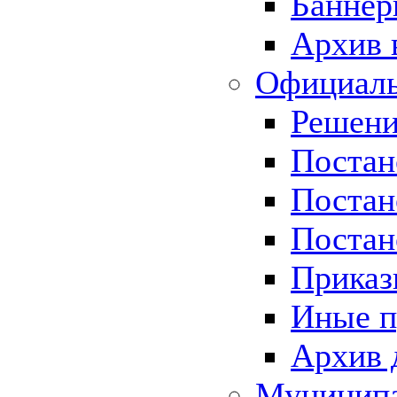
Баннер
Архив 
Официаль
Решени
Постан
Постан
Постан
Приказ
Иные п
Архив 
Муницип