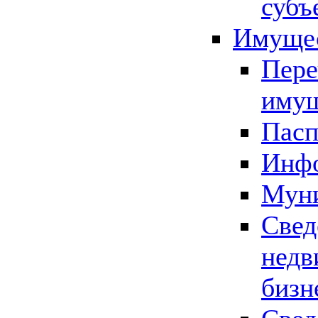
субъ
Имущес
Пере
имущ
Пасп
Инфо
Муни
Свед
недв
бизн