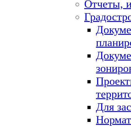
Отчеты, 
Градостр
Докуме
планир
Докуме
зониро
Проект
террит
Для за
Нормат