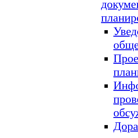
докуме
планир
Увед
обще
Прое
план
Инфо
пров
обсу
Дора