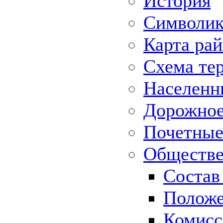
История
Символик
Карта ра
Схема те
Населенн
Дорожное 
Почетные
Обществе
Состав
Положе
Комисс