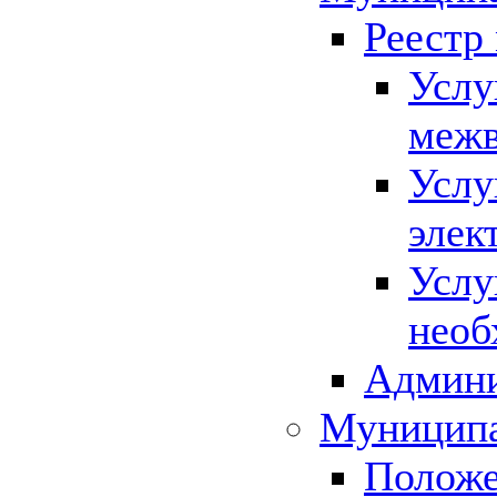
Реестр
Услу
межв
Услу
элек
Услу
необ
Админи
Муниципа
Положе