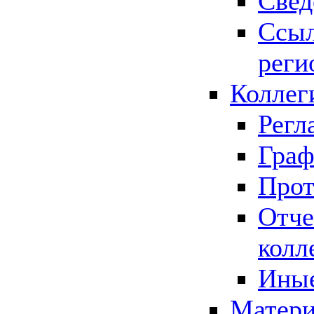
Свед
Ссыл
реги
Коллег
Регл
Граф
Прот
Отче
колл
Иные
Матери