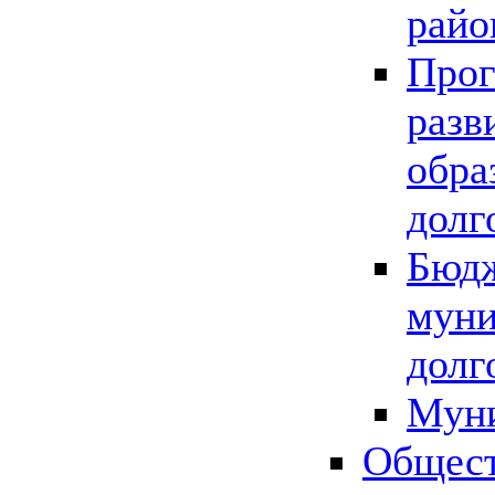
райо
Прог
разв
обра
долг
Бюдж
муни
долг
Мун
Общест