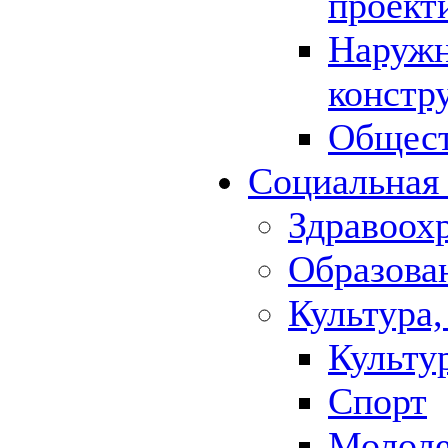
проект
Наружн
констр
Общест
Социальная
Здравоох
Образова
Культура,
Культу
Спорт
Молод