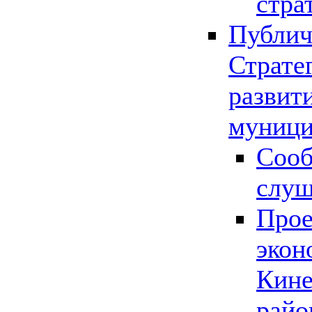
стра
Публич
Страте
развит
муници
Сооб
слу
Прое
экон
Кине
райо