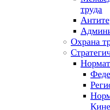
труда
Антите
Админи
Охрана т
Стратеги
Нормат
Феде
Реги
Норм
Кине