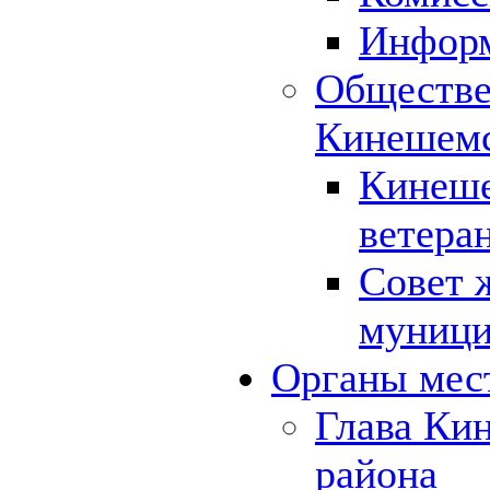
Инфор
Обществе
Кинешемс
Кинеше
ветера
Совет 
муници
Органы мес
Глава Ки
района