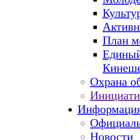
Культу
Активн
План м
Единый
Кинеше
Охрана об
Инициати
Информаци
Официаль
Новости