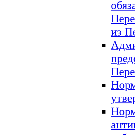
обяз
Пере
из П
Адми
пред
Пере
Норм
утве
Норм
анти