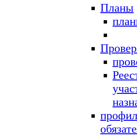
Планы
пла
Провер
пров
Реес
учас
назн
профил
обязат