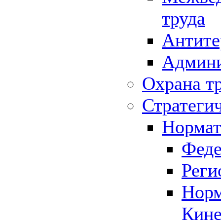
труда
Антите
Админи
Охрана т
Стратеги
Нормат
Феде
Реги
Норм
Кине