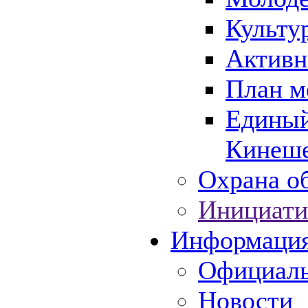
Культу
Активн
План м
Единый
Кинеше
Охрана об
Инициати
Информаци
Официаль
Новости