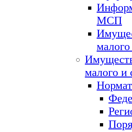
Информ
МСП
Имущес
малого
Имуществ
малого и 
Нормат
Феде
Реги
Поря