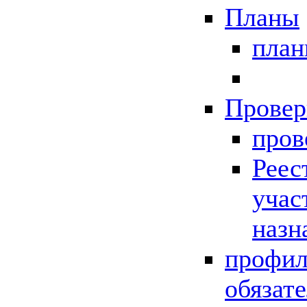
Планы
пла
Провер
пров
Реес
учас
назн
профил
обязат