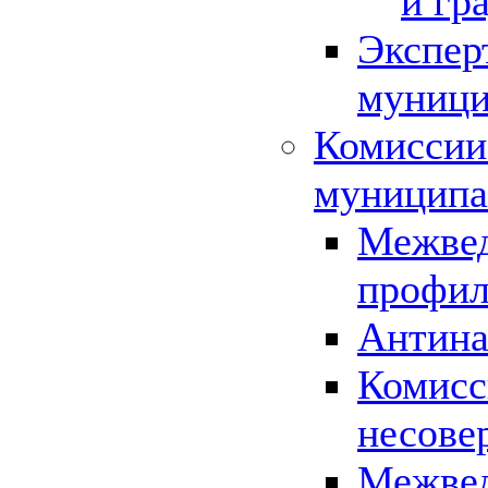
и гр
Экспер
муници
Комиссии
муниципа
Межвед
профил
Антина
Комисс
несове
Межвед