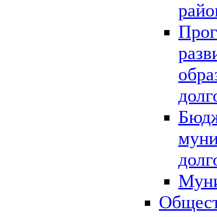
райо
Прог
разв
обра
долг
Бюдж
муни
долг
Мун
Общест