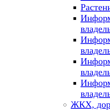
Растен
Информ
владел
Информ
владел
Информ
владел
Информ
владел
ЖКХ, дор