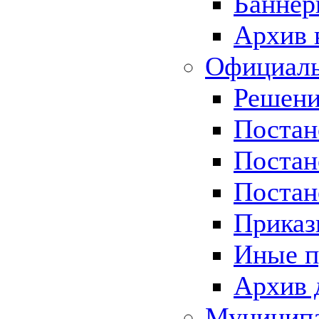
Баннер
Архив 
Официаль
Решени
Постан
Постан
Постан
Приказ
Иные п
Архив 
Муницип