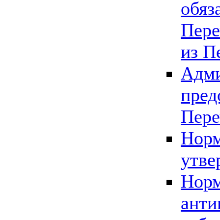
обяз
Пере
из П
Адми
пред
Пере
Норм
утве
Норм
анти