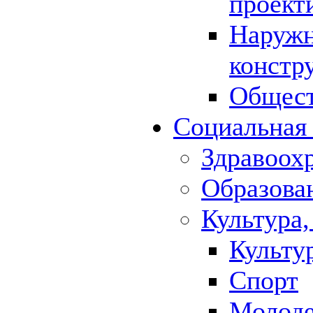
проект
Наружн
констр
Общест
Социальная
Здравоох
Образова
Культура,
Культу
Спорт
Молод