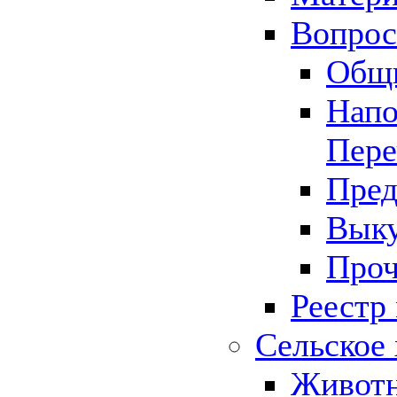
Вопрос 
Общ
Напо
Пере
Пред
Выку
Проч
Реестр
Сельское 
Животн