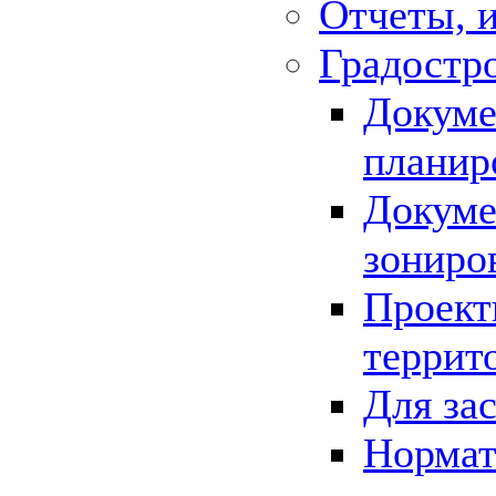
Отчеты, 
Градостр
Докуме
планир
Докуме
зониро
Проект
террит
Для за
Нормат