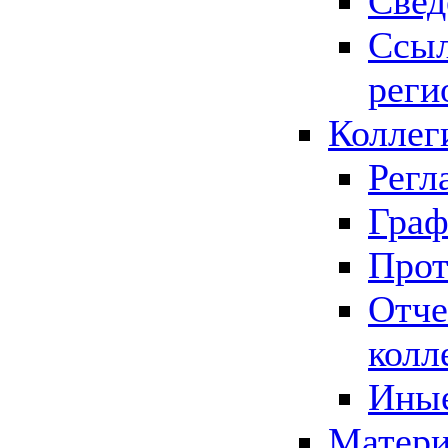
Свед
Ссыл
реги
Коллег
Регл
Граф
Прот
Отче
колл
Иные
Матери