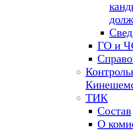
канд
долж
Свед
ГО и Ч
Справо
Контрольн
Кинешемс
ТИК
Состав
О коми