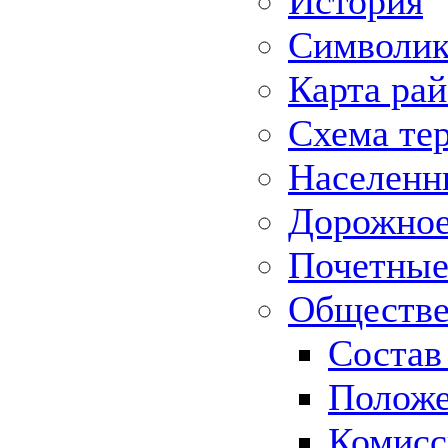
История
Символик
Карта ра
Схема те
Населенн
Дорожное 
Почетные
Обществе
Состав
Положе
Комисс