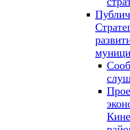
стра
Публич
Страте
развит
муници
Сооб
слу
Прое
экон
Кине
райо