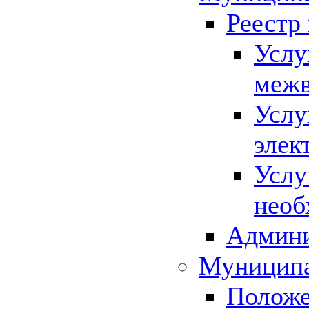
Реестр
Услу
межв
Услу
элек
Услу
необ
Админи
Муниципа
Положе