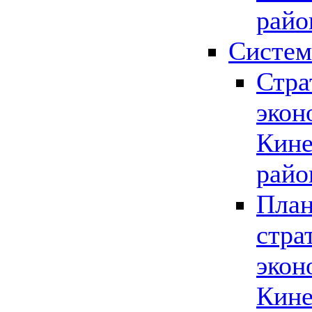
райо
Систем
Стра
экон
Кине
райо
План
стра
экон
Кине