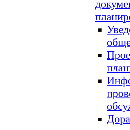
докуме
планир
Увед
обще
Прое
план
Инфо
пров
обсу
Дора