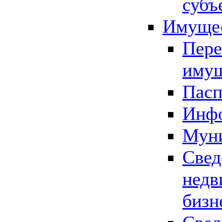
субъ
Имущес
Пере
имущ
Пасп
Инфо
Муни
Свед
недв
бизн