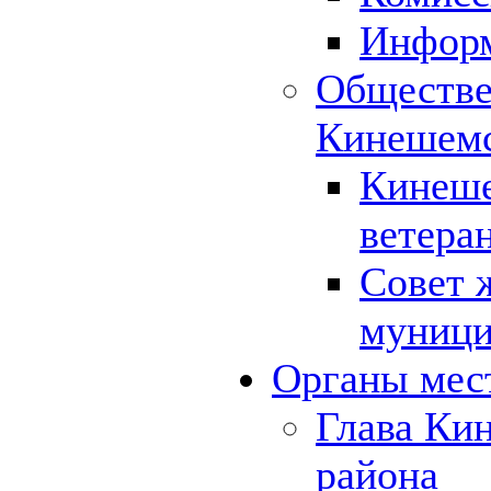
Инфор
Обществе
Кинешемс
Кинеше
ветера
Совет 
муници
Органы мес
Глава Ки
района