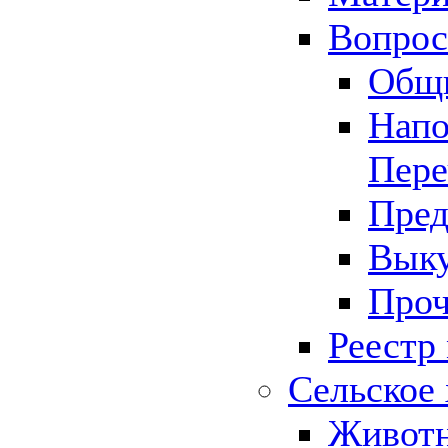
Вопрос 
Общ
Напо
Пере
Пред
Выку
Проч
Реестр
Сельское 
Животн