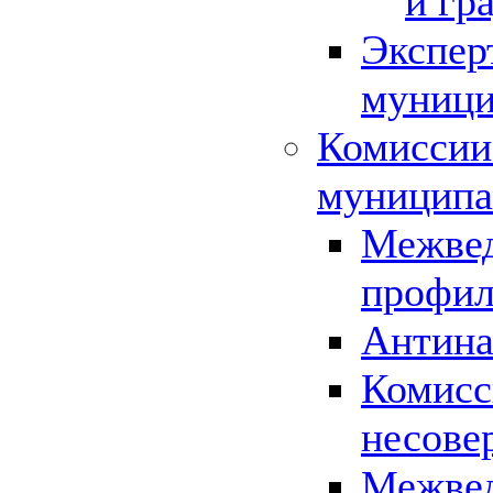
и гр
Экспер
муници
Комиссии
муниципа
Межвед
профил
Антина
Комисс
несове
Межвед