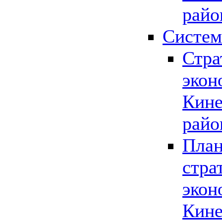
райо
Систем
Стра
экон
Кине
райо
План
стра
экон
Кине