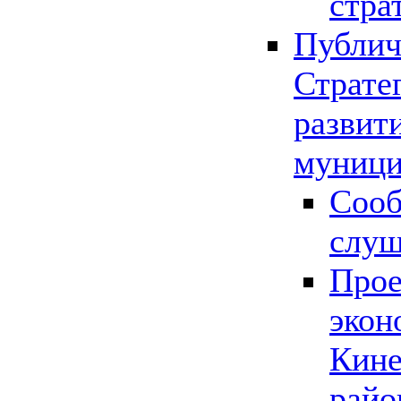
стра
Публич
Страте
развит
муници
Сооб
слу
Прое
экон
Кине
райо