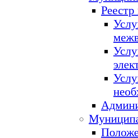
Реестр
Услу
межв
Услу
элек
Услу
необ
Админи
Муниципа
Положе