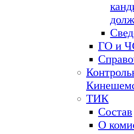
канд
долж
Свед
ГО и Ч
Справо
Контрольн
Кинешемс
ТИК
Состав
О коми