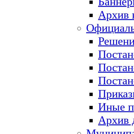
Баннер
Архив 
Официаль
Решени
Постан
Постан
Постан
Приказ
Иные п
Архив 
Муницип