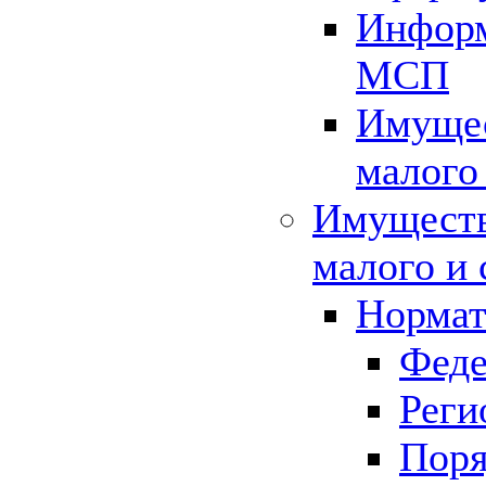
Информ
МСП
Имущес
малого
Имуществ
малого и 
Нормат
Феде
Реги
Поря