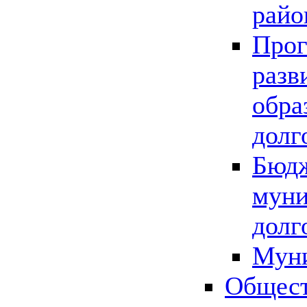
райо
Прог
разв
обра
долг
Бюдж
муни
долг
Мун
Общест