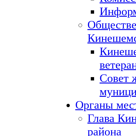
Инфор
Обществе
Кинешемс
Кинеше
ветера
Совет 
муници
Органы мес
Глава Ки
района