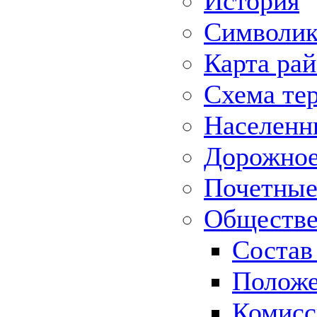
История
Символик
Карта ра
Схема те
Населенн
Дорожное 
Почетные
Обществе
Состав
Положе
Комисс