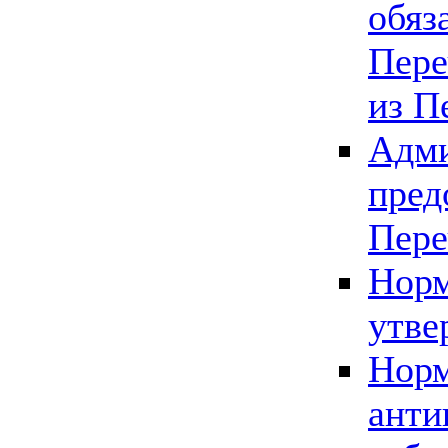
обяз
Пере
из П
Адми
пред
Пере
Норм
утве
Норм
анти