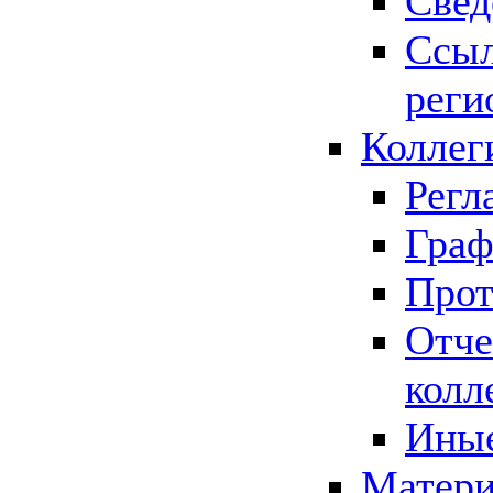
Свед
Ссыл
реги
Коллег
Регл
Граф
Прот
Отче
колл
Иные
Матери