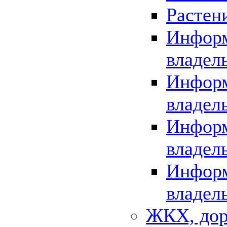
Растен
Информ
владел
Информ
владел
Информ
владел
Информ
владел
ЖКХ, дор