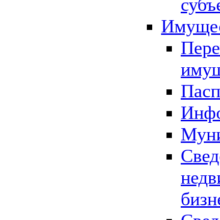
субъ
Имущес
Пере
имущ
Пасп
Инфо
Муни
Свед
недв
бизн