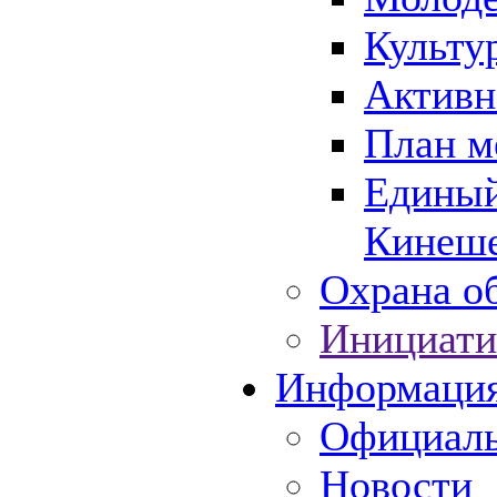
Культу
Активн
План м
Единый
Кинеше
Охрана об
Инициати
Информаци
Официаль
Новости