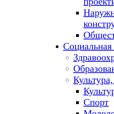
проект
Наружн
констр
Общест
Социальная
Здравоох
Образова
Культура,
Культу
Спорт
Молод