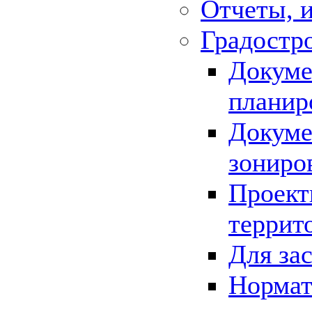
Отчеты, 
Градостр
Докуме
планир
Докуме
зониро
Проект
террит
Для за
Нормат