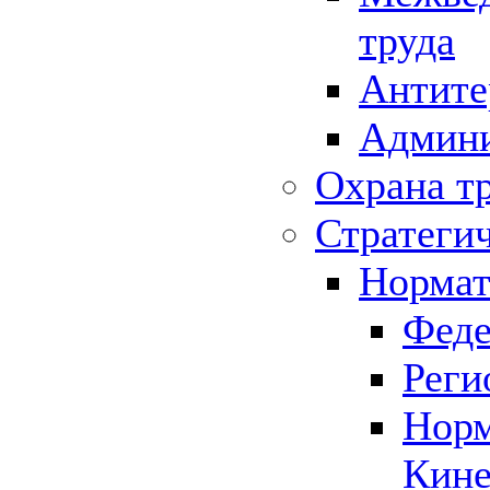
труда
Антите
Админи
Охрана т
Стратеги
Нормат
Феде
Реги
Норм
Кине