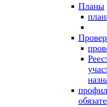
Планы
пла
Провер
пров
Реес
учас
назн
профил
обязат