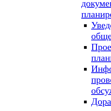
докуме
планир
Увед
обще
Прое
план
Инфо
пров
обсу
Дора