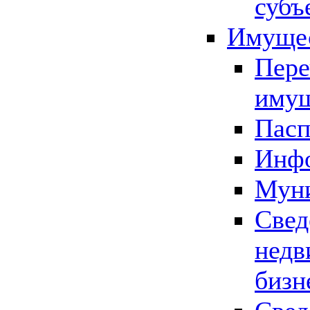
субъ
Имущес
Пере
имущ
Пасп
Инфо
Муни
Свед
недв
бизн