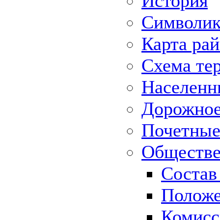
История
Символик
Карта ра
Схема те
Населенн
Дорожное 
Почетные
Обществе
Состав
Положе
Комисс