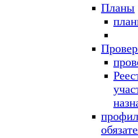
Планы
пла
Провер
пров
Реес
учас
назн
профил
обязат