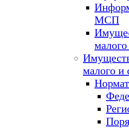
Информ
МСП
Имущес
малого
Имуществ
малого и 
Нормат
Феде
Реги
Поря