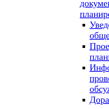
докуме
планир
Увед
обще
Прое
план
Инфо
пров
обсу
Дора