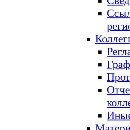
Свед
Ссыл
реги
Коллег
Регл
Граф
Прот
Отче
колл
Иные
Матери