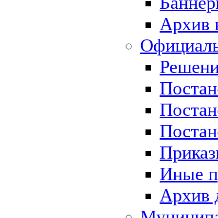
Баннер
Архив 
Официаль
Решени
Постан
Постан
Постан
Приказ
Иные п
Архив 
Муницип