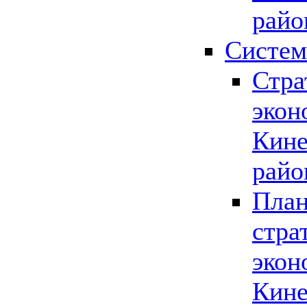
райо
Систем
Стра
экон
Кине
райо
План
стра
экон
Кине