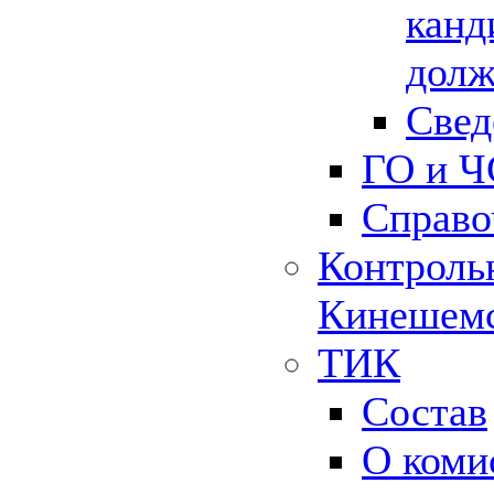
канд
долж
Свед
ГО и Ч
Справо
Контрольн
Кинешемс
ТИК
Состав
О коми