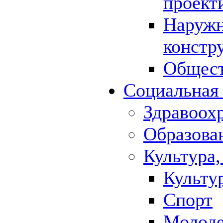
проект
Наружн
констр
Общест
Социальная
Здравоох
Образова
Культура,
Культу
Спорт
Молод