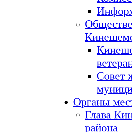
Инфор
Обществе
Кинешемс
Кинеше
ветера
Совет 
муници
Органы мес
Глава Ки
района