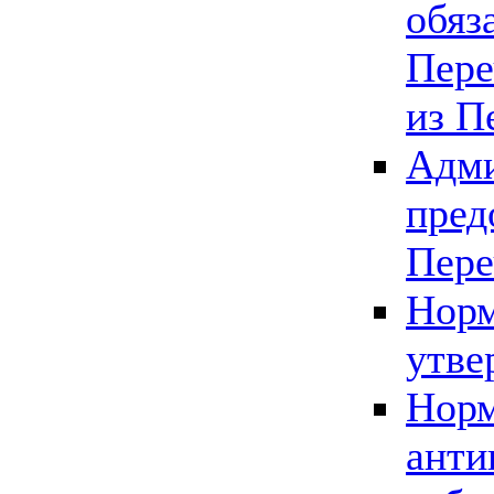
обяз
Пере
из П
Адми
пред
Пере
Норм
утве
Норм
анти