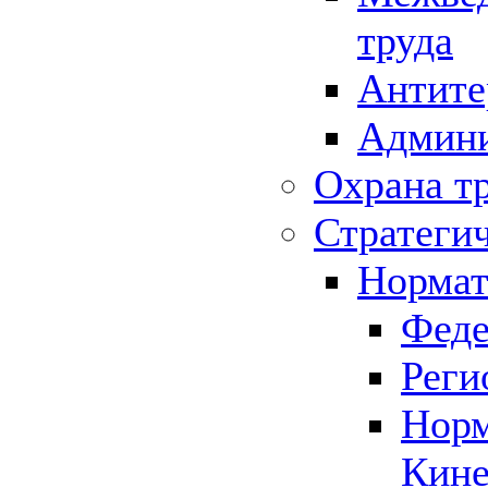
труда
Антите
Админи
Охрана т
Стратеги
Нормат
Феде
Реги
Норм
Кине