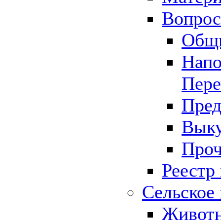
Вопрос 
Общ
Напо
Пере
Пред
Выку
Проч
Реестр
Сельское 
Животн