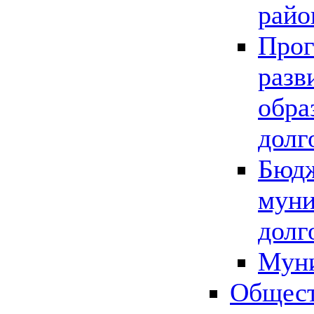
райо
Прог
разв
обра
долг
Бюдж
муни
долг
Мун
Общест