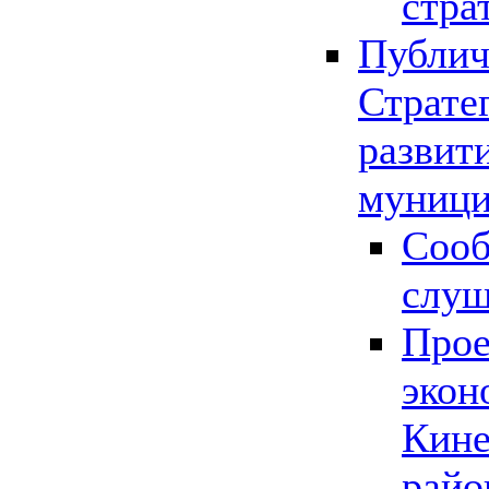
стра
Публич
Страте
развит
муници
Сооб
слу
Прое
экон
Кине
райо