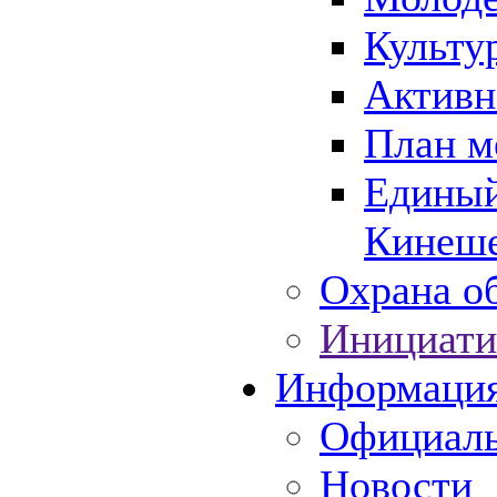
Культу
Активн
План м
Единый
Кинеше
Охрана об
Инициати
Информаци
Официаль
Новости