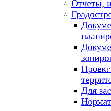
Отчеты, 
Градостр
Докуме
планир
Докуме
зониро
Проект
террит
Для за
Нормат