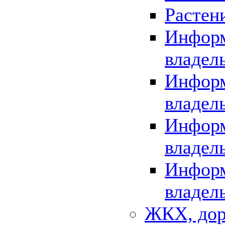
Растен
Информ
владел
Информ
владел
Информ
владел
Информ
владел
ЖКХ, дор