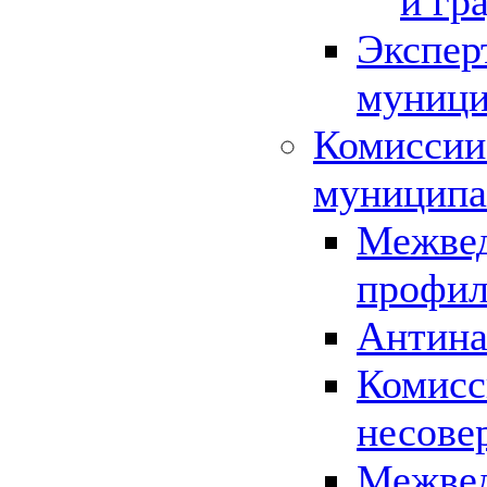
и гр
Экспер
муници
Комиссии
муниципа
Межвед
профил
Антина
Комисс
несове
Межвед