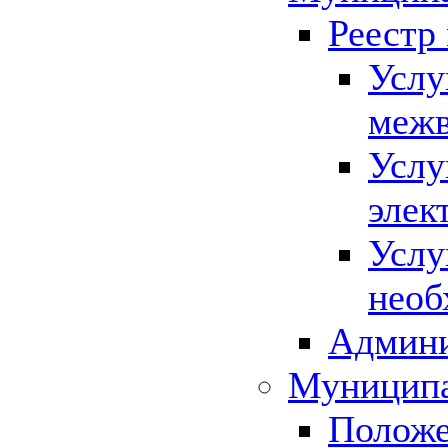
Реестр
Услу
межв
Услу
элек
Услу
необ
Админи
Муниципа
Положе