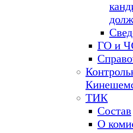
канд
долж
Свед
ГО и Ч
Справо
Контрольн
Кинешемс
ТИК
Состав
О коми