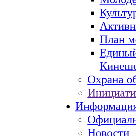
Культу
Активн
План м
Единый
Кинеше
Охрана об
Инициати
Информаци
Официаль
Новости