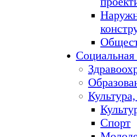
проект
Наружн
констр
Общест
Социальная
Здравоох
Образова
Культура,
Культу
Спорт
Молод