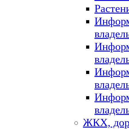
Растен
Информ
владел
Информ
владел
Информ
владел
Информ
владел
ЖКХ, дор