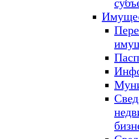
субъ
Имущес
Пере
имущ
Пасп
Инфо
Муни
Свед
недв
бизн