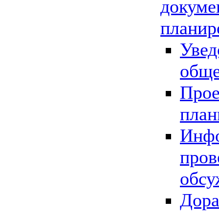
докуме
планир
Увед
обще
Прое
план
Инфо
пров
обсу
Дора