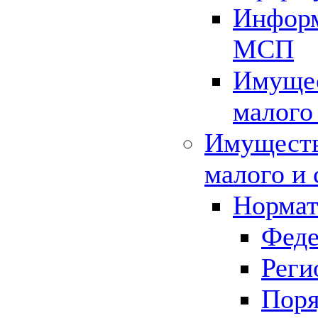
Информ
МСП
Имущес
малого
Имуществ
малого и 
Нормат
Феде
Реги
Поря