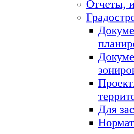
Отчеты, 
Градостр
Докуме
планир
Докуме
зониро
Проект
террит
Для за
Нормат