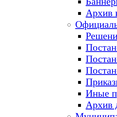
Баннер
Архив 
Официаль
Решени
Постан
Постан
Постан
Приказ
Иные п
Архив 
Муницип