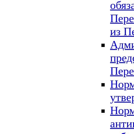
обяз
Пере
из П
Адми
пред
Пере
Норм
утве
Норм
анти