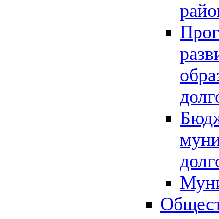
райо
Прог
разв
обра
долг
Бюдж
муни
долг
Мун
Общест