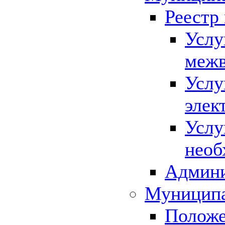
Реестр
Услу
межв
Услу
элек
Услу
необ
Админи
Муниципа
Положе