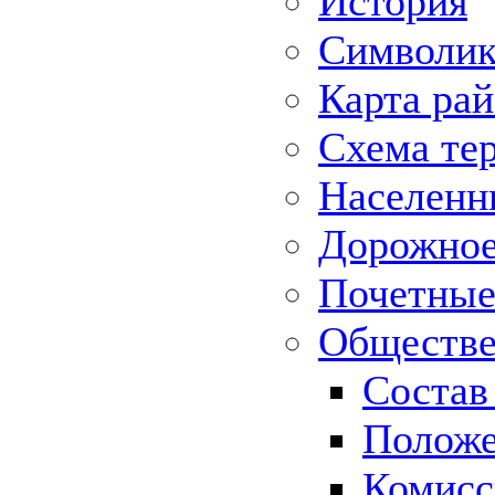
История
Символик
Карта ра
Схема те
Населенн
Дорожное 
Почетные
Обществе
Состав
Положе
Комисс