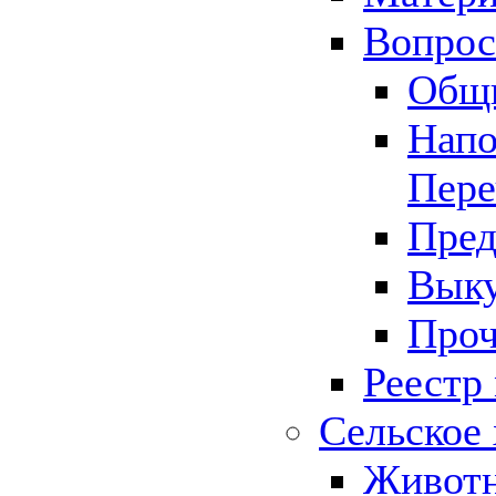
Вопрос 
Общ
Напо
Пере
Пред
Выку
Проч
Реестр
Сельское 
Животн