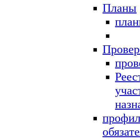
Планы
пла
Провер
пров
Реес
учас
назн
профил
обязат