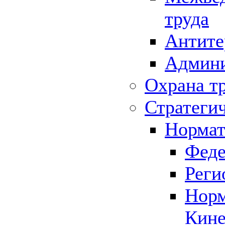
труда
Антите
Админи
Охрана т
Стратеги
Нормат
Феде
Реги
Норм
Кине