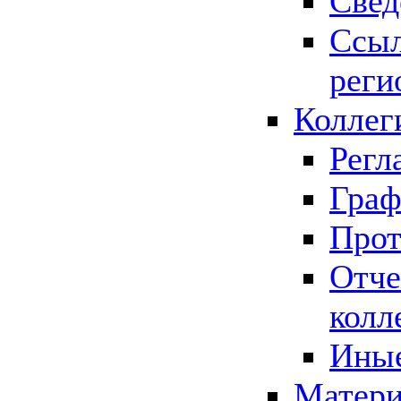
Свед
Ссыл
реги
Коллег
Регл
Граф
Прот
Отче
колл
Иные
Матери