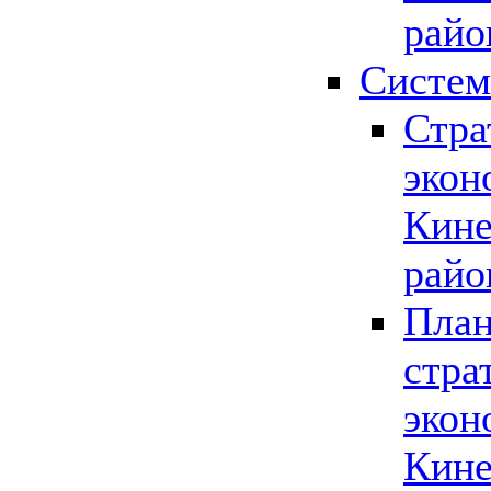
райо
Систем
Стра
экон
Кине
райо
План
стра
экон
Кине