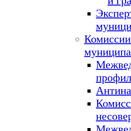
и гр
Экспер
муници
Комиссии
муниципа
Межвед
профил
Антина
Комисс
несове
Межвед