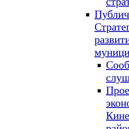
стра
Публич
Страте
развит
муници
Сооб
слу
Прое
экон
Кине
райо