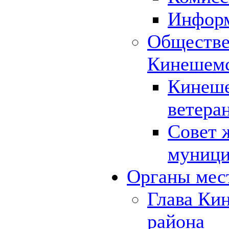
Инфор
Обществе
Кинешемс
Кинеше
ветера
Совет 
муници
Органы мес
Глава Ки
района