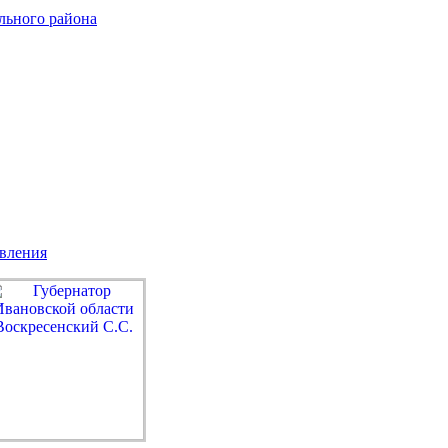
льного района
авления