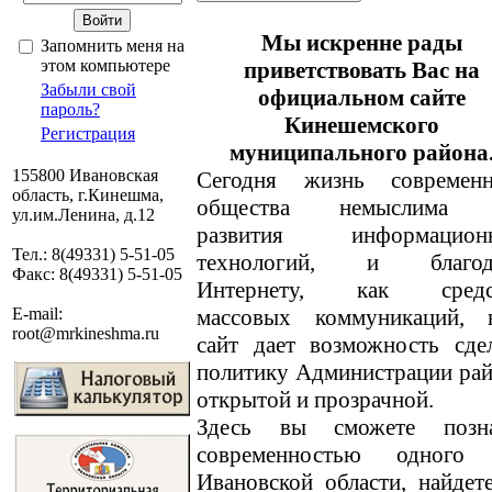
Мы искренне рады
Запомнить меня на
этом компьютере
приветствовать Вас на
Забыли свой
официальном сайте
пароль?
Кинешемского
Регистрация
муниципального района
155800 Ивановская
Сегодня жизнь современн
область, г.Кинешма,
общества немыслима 
ул.им.Ленина, д.12
развития информацион
Тел.: 8(49331) 5-51-05
технологий, и благод
Факс: 8(49331) 5-51-05
Интернету, как средс
массовых коммуникаций, 
E-mail:
root@mrkineshma.ru
сайт дает возможность сде
политику Администрации ра
открытой и прозрачной.
Здесь вы сможете позн
современностью одного
Ивановской области, найде