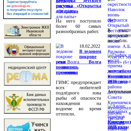
конкурса детского
рисунка «Открытка
для папы»
(6+)
На него поступило
более 60 самых
К участ
разнообразных работ.
приглашаю
ансамбли.
18.02.2022
В ледовом
покрове
реки Волга
появились
депутат
промоины
муниципал
2026 года
ГИМС предупреждает
всех любителей
Актуальная
подлёдного лова
рыбы об опасности
нахождения на
водоеме во время
оттепели.
Кинешемск
2026 года