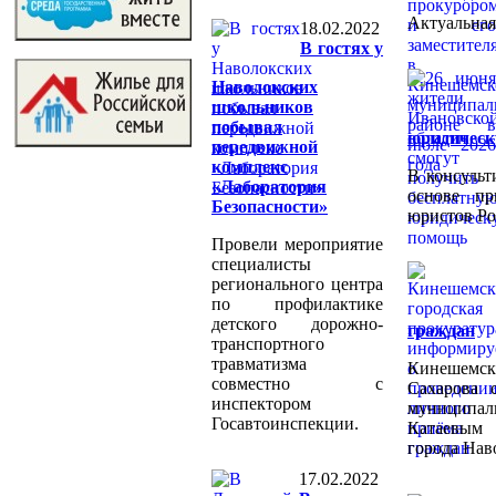
Актуальная
18.02.2022
В гостях у
Наволокских
школьников
побывал
юридичес
передвижной
комплекс
В консульт
«Лаборатория
основе пр
Безопасности»
юристов Ро
Провели мероприятие
специалисты
регионального центра
по профилактике
детского дорожно-
граждан
транспортного
травматизма
Кинешемс
совместно с
Сахарова 
инспектором
муницип
Госавтоинспекции.
Катаевым 
города Нав
17.02.2022