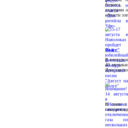
бизнеса,
лидерами о
области эл
Волге"
В конкурсн
40 музыкан
Ярославско
В связи с
газопр