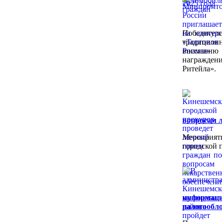
Победител
традицион
вниманию
награждени
Ритейла».
вопросам л
Мероприяти
городской 
информац
налогообл