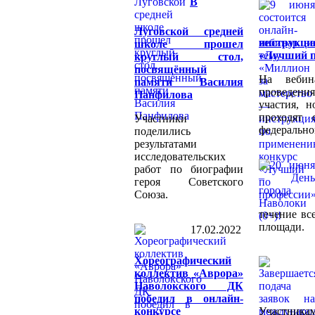
В
Луговской средней
инструк
школе прошел
«Лучший п
круглый стол,
посвящённый
На вебин
памяти Василия
проведени
Панфилова
участия, 
проходят 
Участники
федерально
поделились
результатами
исследовательских
работ по биографии
героя Советского
Союза.
течение вс
площади.
17.02.2022
Хореографический
коллектив «Аврора»
Наволокского ДК
победил в онлайн-
конкурсе
Участника