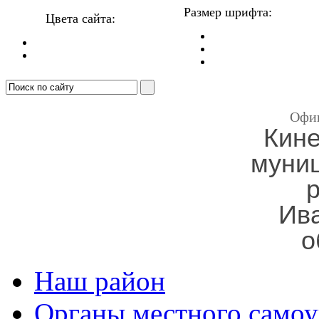
Размер шрифта:
Цвета сайта:
Офи
Кин
муни
Ив
о
Наш район
Органы местного самоу