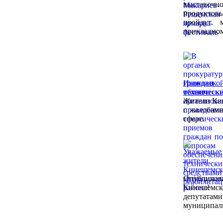
выставо
продукто
пройдут м
прикладном
граждан
техническ
Жители Кин
с жалобами
сфере.
Опубликов
Кинешемс
депутат
муниципаль