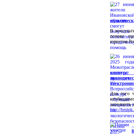
юридичес
В консульт
основе пр
юристов Ро
конкур
экологичес
электронн
Для того ч
необходимо
заполнить 
http://bmipk.