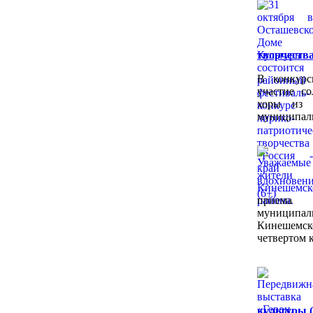
творчества
В конкурс
участие со
хоры из 
муниципаль
приема
муниципал
Кинешемс
четвертом к
культуры (