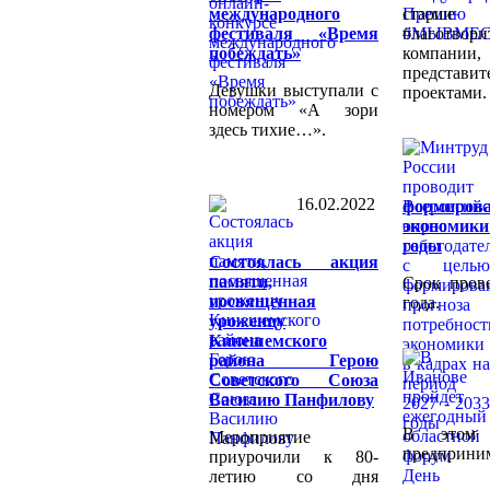
международного
старше 
фестиваля «Время
благотвори
побеждать»
компании
представи
Девушки выступали с
проектами.
номером «А зори
здесь тихие…».
16.02.2022
формиро
экономики
годы
Состоялась акция
памяти,
Срок прове
посвященная
года.
уроженцу
Кинешемского
района Герою
Советского Союза
Василию Панфилову
В этом 
Мероприятие
предприним
приурочили к 80-
летию со дня