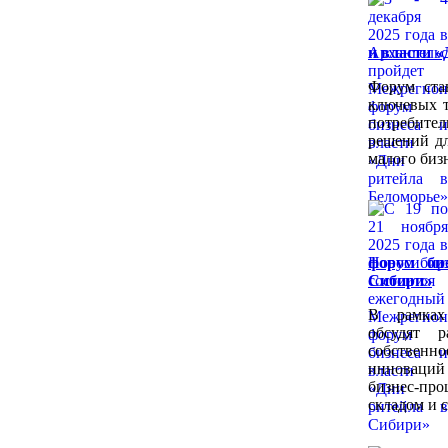
и власти «
Форум ста
ключевых т
потребител
решений дл
малого биз
форум би
Сибири»
В рамках
обсудят р
собствен
инноваций
бизнес-пр
складом и 