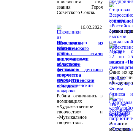
присвоения ему
звания Героя
Советского Союза.
социальной
16.02.2022
Заявки при
Школьники из
Кинешемского
района стали
дипломантами
власти «Не
областного
фестиваля детского
Одно из к
творчества
на россий
«Рождественский
объединит 
подарок»
Ребята отличились в
номинациях
«Художественное
творчество» и
сердец»
«Музыкальное
творчество».
В этом г
мелодиям 