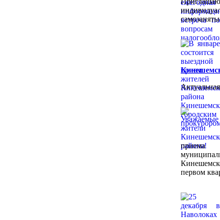
Приглашаю
индивид
самозаняты
Кинешемск
Актуальная
приема
муниципал
Кинешемс
первом квар