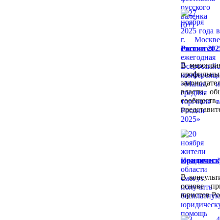
России 202
В мероприя
профильн
законодат
власти, об
сообщест
представит
юридичес
В консульт
основе пр
юристов Ро