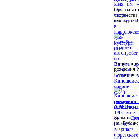
Организат
творчест
культуры И
Акция при
рождения 
Героя Сове
рождени
А.М.Василе
Большое па
на «Рубеже