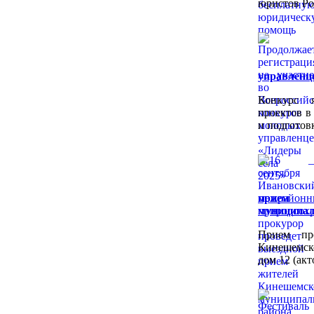
юристов Ро
управленце
Конкурс 
проектов в
и подготов
прием 
муниципал
Прием пр
Кинешемско
дом 12 (акт