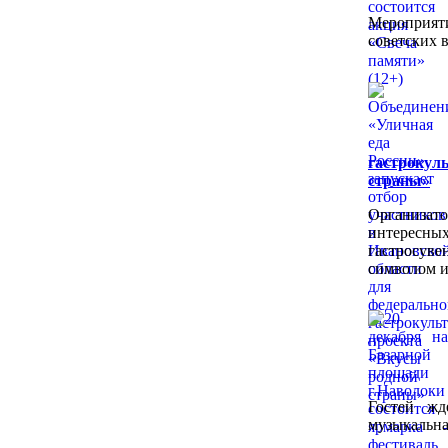
Мероприя
советских 
гастрокул
страны»
Организат
интересных
гастросу
символом и
Гостей жд
музыкальна