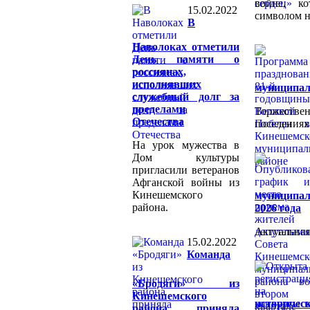
войне, к
15.02.2022
символом н
В
Наволоках отметили
День памяти о
россиянах,
исполнявших
муниципал
служебный долг за
пределами
Торжестве
Отечества
поселениях
На урок мужества в
Дом культуры
пригласили ветеранов
Афганской войны из
Кинешемского
муниципал
района.
2026 года
Актуальная
15.02.2022
Команда
«Бродяги» из
Кинешемского
историчес
района приняла