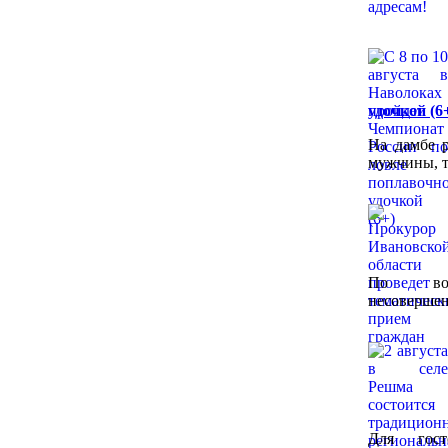
удочкой (6
На дамбе р
мужчины, 
По воп
несовершен
Для гост