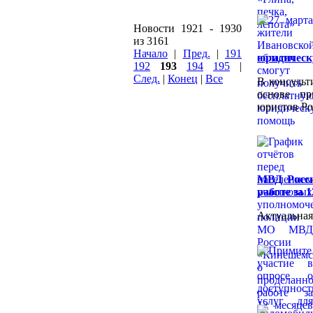
Новости 1921 - 1930
из 3161
Начало
|
Пред.
|
191
юридичес
192
193
194
195
|
След.
|
Конец
|
Все
В консульт
основе пр
юристов Ро
МВД Росси
работе за 
Актуальная