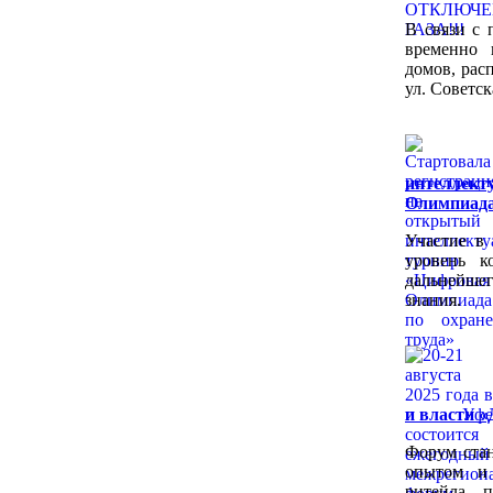
В связи с 
временно 
домов, рас
ул. Советск
интелле
Олимпиада
Участие в
уровень к
дальнейш
знания.
и власти «
Форум стан
опытом и 
ритейла, 