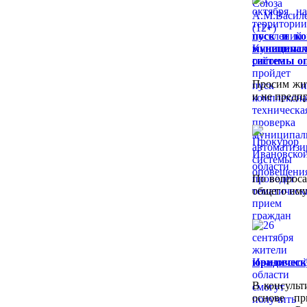
пуск и ко
муницип
системы о
Просим жит
и не предп
По вопроса
общего иму
юридичес
В консульт
основе пр