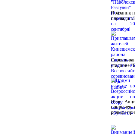
Праздник п
площади г.
Соревнован
стадионе "
Цель Акци
привычек 
родной при