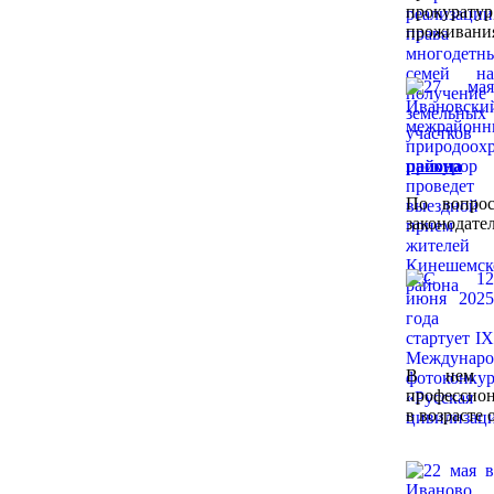
прокурату
проживани
района
По вопрос
законодател
В нем м
профессион
в возрасте о