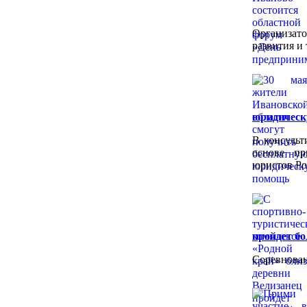
Организат
развития и
юридичес
В консульт
основе пр
юристов Ро
пройдет бо
Соревнован