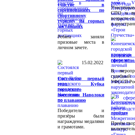
участие в
Участникам
соревнованиях по
СПО и ву
спортивному
возрасте о
туризму на горных
и иностран
дистанциях
Ребята заняли
призовые места в
личном зачете.
вопросам
сфере испо
15.02.2022
В меропр
судебный
Состоялся первый
УФССП Росс
этап Кубка
городского
поселения Наволоки
по плаванию
Победители и
лепота»
призёры были
награждены медалями
Приём твор
и грамотами.
включитель