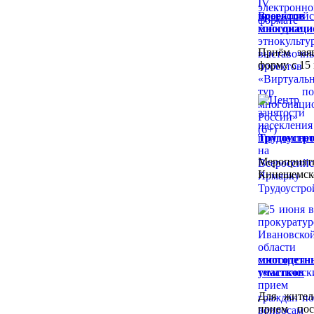
проект
многонацио
Приём зая
форму с 15 
Трудоустро
Мероприят
Кинешемско
многодетн
участков
Для жител
прием пос