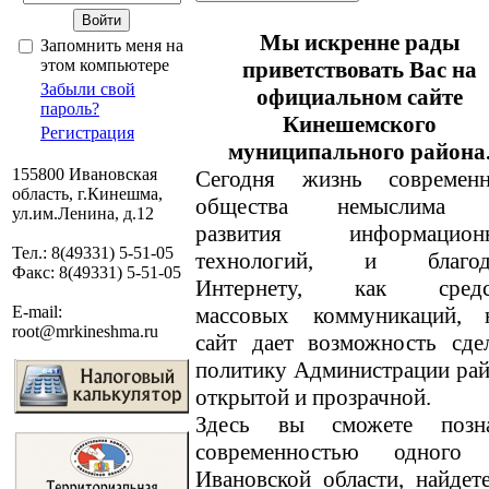
Мы искренне рады
Запомнить меня на
этом компьютере
приветствовать Вас на
Забыли свой
официальном сайте
пароль?
Кинешемского
Регистрация
муниципального района
155800 Ивановская
Сегодня жизнь современн
область, г.Кинешма,
общества немыслима 
ул.им.Ленина, д.12
развития информацион
Тел.: 8(49331) 5-51-05
технологий, и благод
Факс: 8(49331) 5-51-05
Интернету, как средс
массовых коммуникаций, 
E-mail:
root@mrkineshma.ru
сайт дает возможность сде
политику Администрации ра
открытой и прозрачной.
Здесь вы сможете позн
современностью одного
Ивановской области, найде