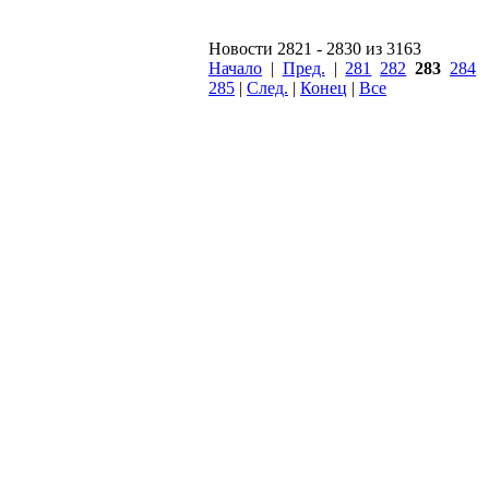
Новости 2821 - 2830 из 3163
Начало
|
Пред.
|
281
282
283
284
285
|
След.
|
Конец
|
Все