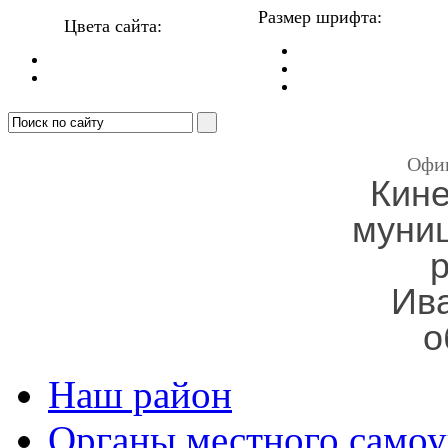
Размер шрифта:
Цвета сайта:
Офи
Кин
муни
Ив
о
Наш район
Органы местного самоу