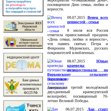
мероприятие «Ромашковый день»,
посвященное Дню семьи, любви и
верности.
09.07.2015
Венец всех
ценностей - семья
8 июля вся Россия
отметила православный праздник
«День семьи, любви и верности»,
чтя память святых Петра и
Февронии Муромских, русских
покровителей влюбленных.
08.07.2015
Юные
краеведы
путешествовали по
Горковскому сельскому
поселению
Завершился третий молодёжный
двухдневный краеведческий
велопробег, посвященный 70-
летию Великой Победы.
06.07.2015
Дан старт