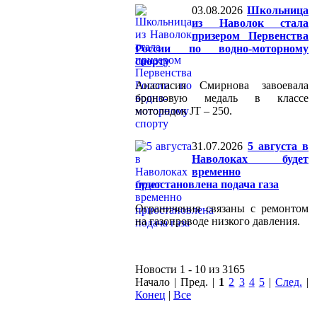
03.08.2026
Школьница
из Наволок стала
призером Первенства
России по водно-моторному
спорту
Анастасия Смирнова завоевала
бронзовую медаль в классе
мотолодок JT – 250.
31.07.2026
5 августа в
Наволоках будет
временно
приостановлена подача газа
Ограничения связаны с ремонтом
на газопроводе низкого давления.
Новости 1 - 10 из 3165
Начало | Пред. |
1
2
3
4
5
|
След.
|
Конец
|
Все