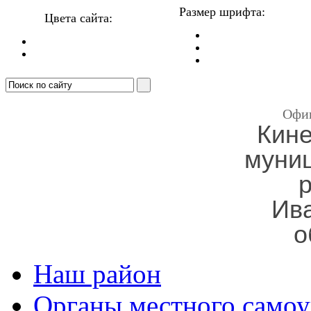
Размер шрифта:
Цвета сайта:
Офи
Кин
муни
Ив
о
Наш район
Органы местного самоу