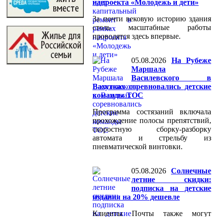
нацроекта «Молодежь и дети»
За почти вековую историю здания
столь масштабные работы
проводятся здесь впервые.
05.08.2026
На Рубеже
Маршала
Василевского в
Вахутках соревновались детские
команды ТОС
Программа состязаний включала
прохождение полосы препятствий,
скоростную сборку-разборку
автомата и стрельбу из
пневматической винтовки.
05.08.2026
Солнечные
летние скидки:
подписка на детские
издания на 20% дешевле
Клиенты Почты также могут