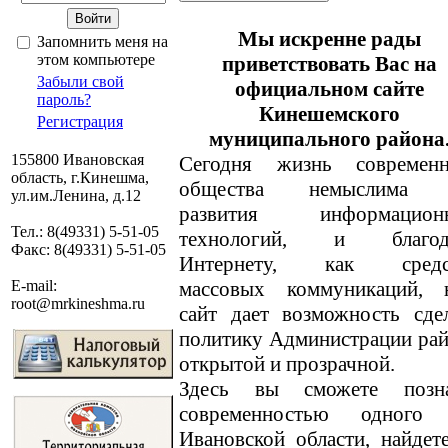
Мы искренне рады
Запомнить меня на
этом компьютере
приветствовать Вас на
Забыли свой
официальном сайте
пароль?
Кинешемского
Регистрация
муниципального района
155800 Ивановская
Сегодня жизнь современн
область, г.Кинешма,
общества немыслима 
ул.им.Ленина, д.12
развития информацион
Тел.: 8(49331) 5-51-05
технологий, и благод
Факс: 8(49331) 5-51-05
Интернету, как средс
массовых коммуникаций, 
E-mail:
root@mrkineshma.ru
сайт дает возможность сде
политику Администрации ра
открытой и прозрачной.
Здесь вы сможете позн
современностью одного
Ивановской области, найде