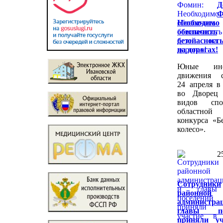
Д
Ф
Необходимо
обеспечить
безопаснос
на дорогах!
Юные инс
движения с
24 апреля в
во Дворец 
видов сп
областно
конкурса «Б
колесо».
2
Сотрудники
районной
админист
главы по
приняли уч