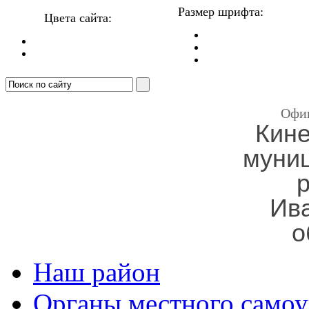
Размер шрифта:
Цвета сайта:
Офи
Кин
муни
Ив
о
Наш район
Органы местного самоу