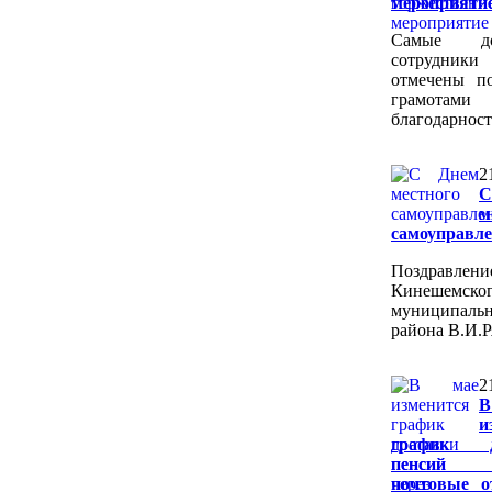
мероприяти
Самые до
сотрудни
отмечены п
грамот
благодарност
2
м
самоуправле
Поздравлен
Кинешемско
муниципальн
района В.И.Р
2
и
график д
пенсий 
почтовые о