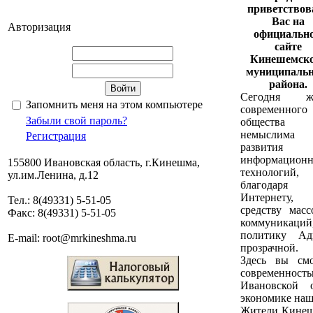
приветствов
Вас на
Авторизация
официальн
сайте
Кинешемско
муниципальн
района.
Сегодня ж
Запомнить меня на этом компьютере
современного
Забыли свой пароль?
общества
немыслима
Регистрация
развития
информацион
155800 Ивановская область, г.Кинешма,
технологи
ул.им.Ленина, д.12
благодаря
Интернету,
Тел.: 8(49331) 5-51-05
средству масс
Факс: 8(49331) 5-51-05
коммуникаций,
политику Ад
E-mail: root@mrkineshma.ru
прозрачной.
Здесь вы смо
современност
Ивановской 
экономике наш
Жители Кинеше