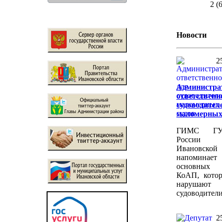
2 (
Новости
2
Администра
ответственн
судоводител
маломерных
ГИМС Г
Росси
Ивановской
напомин
основных 
КоАП, котор
нарушают
судоводители
2