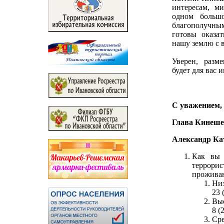
интересам, м
одном больш
благополучны
готовы оказа
нашу землю с
Уверен, разм
будет для вас 
С уважением,
Глава Кинеше
Александр Ка
Как вы 
террори
проживан
Ни
23 
Вы
8 (
Ср