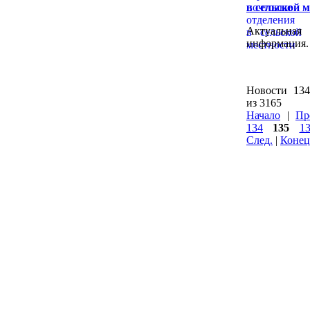
в сельской 
Актуальная
информация.
Новости 134
из 3165
Начало
|
Пр
134
135
1
След.
|
Конец