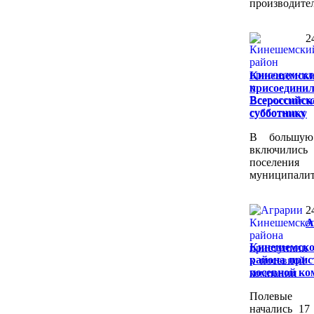
производител
2
Кинешемски
присоеди
Всероссийск
субботнику
В большую
включили
поселения
муниципалит
2
А
Кинешемско
района прис
посевной ко
Полевые 
начались 17