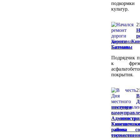
подкормки
культур.
2
Н
р
дороги Ки
Батманы
Подрядчик п
к фрезер
асфальтобет
покрытия.
2
В
Д
местного
самоуправ
Администра
Кинешемско
района сос
торжественн