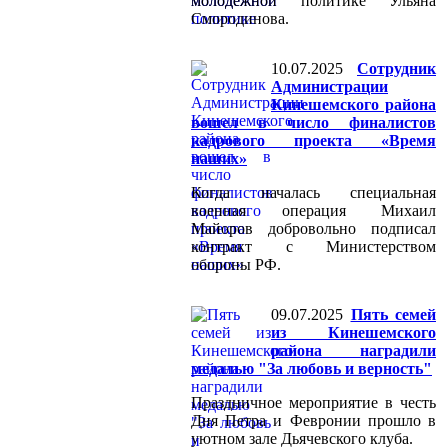
молодежной политике Ульяна
Смородинова.
10.07.2025
Сотрудник
Администрации
Кинешемского района
вошел в число финалистов
кадрового проекта «Время
наших»
Когда началась специальная
военная операция Михаил
Майоров добровольно подписал
контракт с Министерством
обороны РФ.
09.07.2025
Пять семей
из Кинешемского
района наградили
медалью "За любовь и верность"
Праздничное мероприятие в честь
Дня Петра и Февронии прошло в
уютном зале Дьячевского клуба.