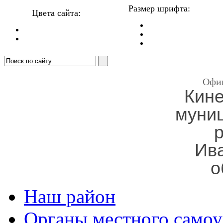
Размер шрифта:
Цвета сайта:
Офи
Кин
муни
Ив
о
Наш район
Органы местного самоу