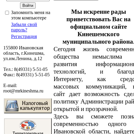
Мы искренне рады
Запомнить меня на
этом компьютере
приветствовать Вас на
Забыли свой
официальном сайте
пароль?
Кинешемского
Регистрация
муниципального района
155800 Ивановская
Сегодня жизнь современн
область, г.Кинешма,
общества немыслима 
ул.им.Ленина, д.12
развития информацион
Тел.: 8(49331) 5-51-05
технологий, и благод
Факс: 8(49331) 5-51-05
Интернету, как средс
массовых коммуникаций, 
E-mail:
root@mrkineshma.ru
сайт дает возможность сде
политику Администрации ра
открытой и прозрачной.
Здесь вы сможете позн
современностью одного
Ивановской области, найде