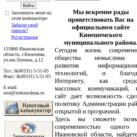
Мы искренне рады
Запомнить меня на
этом компьютере
приветствовать Вас на
Забыли свой
официальном сайте
пароль?
Кинешемского
Регистрация
муниципального района
155800 Ивановская
Сегодня жизнь современн
область, г.Кинешма,
общества немыслима 
ул.им.Ленина, д.12
развития информацион
Тел.: 8(49331) 5-51-05
технологий, и благод
Факс: 8(49331) 5-51-05
Интернету, как средс
массовых коммуникаций, 
E-mail:
root@mrkineshma.ru
сайт дает возможность сде
политику Администрации ра
открытой и прозрачной.
Здесь вы сможете позн
современностью одного
Ивановской области, найде