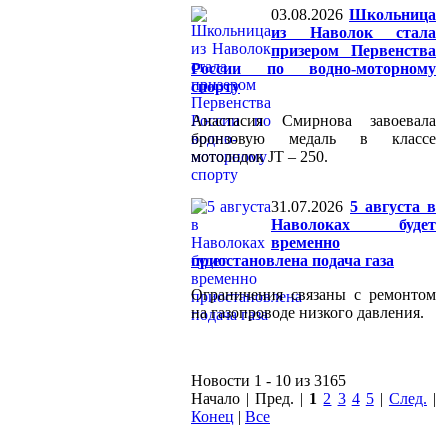
03.08.2026
Школьница
из Наволок стала
призером Первенства
России по водно-моторному
спорту
Анастасия Смирнова завоевала
бронзовую медаль в классе
мотолодок JT – 250.
31.07.2026
5 августа в
Наволоках будет
временно
приостановлена подача газа
Ограничения связаны с ремонтом
на газопроводе низкого давления.
Новости 1 - 10 из 3165
Начало | Пред. |
1
2
3
4
5
|
След.
|
Конец
|
Все