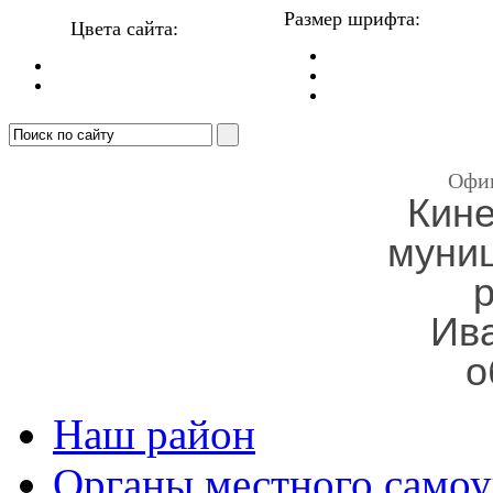
Размер шрифта:
Цвета сайта:
Офи
Кин
муни
Ив
о
Наш район
Органы местного самоу