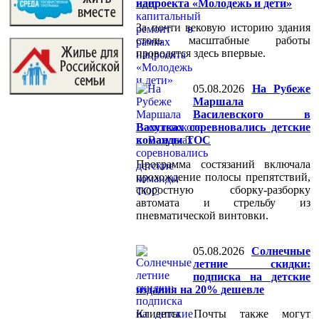
нацроекта «Молодежь и дети»
За почти вековую историю здания
столь масштабные работы
проводятся здесь впервые.
05.08.2026
На Рубеже
Маршала
Василевского в
Вахутках соревновались детские
команды ТОС
Программа состязаний включала
прохождение полосы препятствий,
скоростную сборку-разборку
автомата и стрельбу из
пневматической винтовки.
05.08.2026
Солнечные
летние скидки:
подписка на детские
издания на 20% дешевле
Клиенты Почты также могут