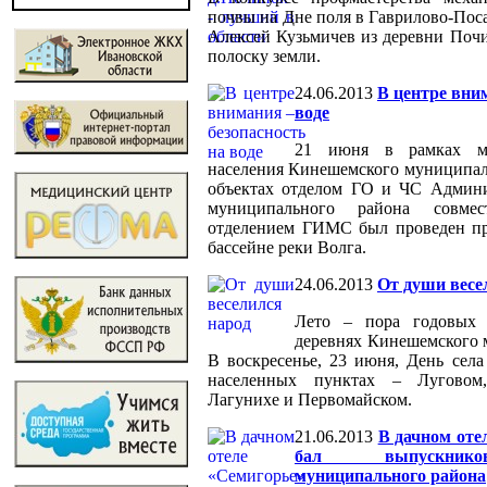
почвы на Дне поля в Гаврилово-Пос
Алексей Кузьмичев из деревни Почи
полоску земли.
24.06.2013
В центре вним
воде
21 июня в рамках ме
населения Кинешемского муниципал
объектах отделом ГО и ЧС Админ
муниципального района совме
отделением ГИМС был проведен пр
бассейне реки Волга.
24.06.2013
От души весе
Лето – пора годовых 
деревнях Кинешемского 
В воскресенье, 23 июня, День села
населенных пунктах – Луговом
Лагунихе и Первомайском.
21.06.2013
В дачном оте
бал выпускнико
муниципального района