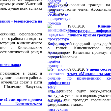
адском районе 35-летний
В консультировании граждан на
нок лучше всех вспахал
примут участие члены Ассоциаци
партнеры.
ания – безопасность на
19.06.2026
Кинеш
прокуратура информ
сячника безопасности
личного приёма гражда
ьного района на водных
истрации Кинешемского
Кинешемский городской прокурор А
стно с Кинешемским
с главой Кинешемского мун
офилактический рейд в
Александром Катаевым проведут
города Наволоки.
лился народ
09.06.2026
9 июня состо
праздников в селах и
тему: «Миллион за ма
муниципального района.
по применению: к
 отмечался сразу в пяти
профессии»»
, Шилекше, Вахутках,
На вебинаре будут обсуждатьс
конкурса, условия и порядок участи
ле «Семигорье» прошел
оценки, как проходят соревнова
в Кинешемского
федеральном этапах.