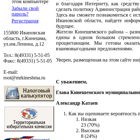
этом компьютере
и благодаря Интернету, как средст
Забыли свой
сделать политику Администрации райо
пароль?
Здесь вы сможете познакомиться с ис
Ивановской области, найдете инфор
Регистрация
будущее.
Жители Кинешемского района – разны
155800 Ивановская
едины в одном большом стремлени
область, г.Кинешма,
процветающим. Мы готовы оказат
ул.им.Ленина, д.12
взаимовыгодными предложениями.
Тел.: 8(49331) 5-51-05
Уверен, размещенная на этом сайте ин
Факс: 8(49331) 5-51-05
E-mail:
root@mrkineshma.ru
С уважением,
Глава Кинешемского муниципально
Александр Катаев
Как вы оцениваете вероятность 
Низкая
23 (70%)
Высокая
8 (24%)