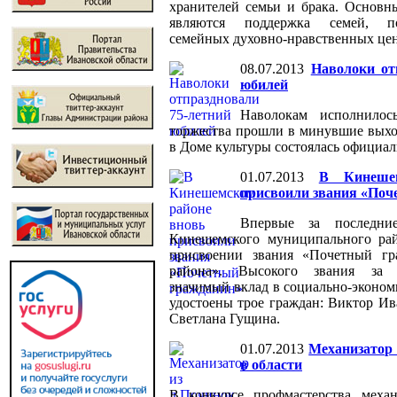
хранителей семьи и брака. Основн
являются поддержка семей, п
семейных духовно-нравственных цен
08.07.2013
Наволоки от
юбилей
Наволокам исполнило
торжества прошли в минувшие выход
в Доме культуры состоялась официал
01.07.2013
В Кинеше
присвоили звания «Поч
Впервые за последни
Кинешемского муниципального ра
присвоении звания «Почетный гр
района». Высокого звания за 
значимый вклад в социально-эконом
удостоены трое граждан: Виктор Ив
Светлана Гущина.
01.07.2013
Механизатор 
в области
В конкурсе профмастерства механ