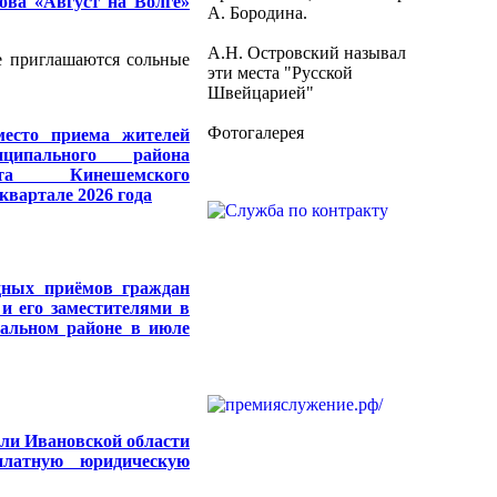
ова «Август на Волге»
А. Бородина.
А.Н. Островский называл
е приглашаются сольные
эти места "Русской
Швейцарией"
Фотогалерея
есто приема жителей
ципального района
та Кинешемского
квартале 2026 года
дных приёмов граждан
и его заместителями в
альном районе в июле
ли Ивановской области
платную юридическую