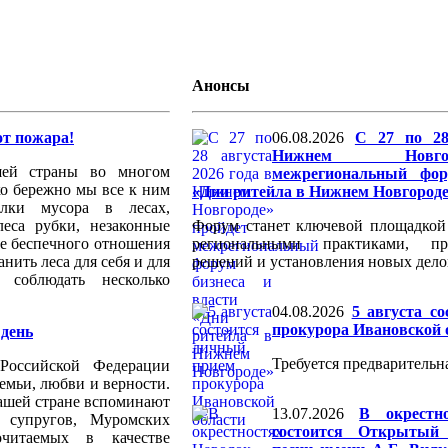
Анонсы
от пожара!
06.08.2026
С 27 по 28
Нижнем Новго
шей страны во многом
межрегиональный фор
ько бережно мы все к ним
«Дни ритейла в Нижнем Новгород
алки мусора в лесах,
леса рубки, незаконные
Форум станет ключевой площадкой
вие беспечного отношения
региональными практиками, пр
анить леса для себя и для
решений и установления новых дело
 соблюдать несколько
04.08.2026
5 августа с
прокурора Ивановской 
день
Требуется предварительна
Российской Федерации
емьи, любви и верности.
 нашей стране вспоминают
13.07.2026
В окрестн
х супругов, Муромских
состоится Открытый 
читаемых в качестве