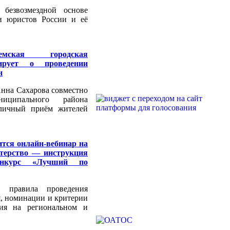
 безвозмездной основе
и юристов России и её
емская городская
ирует о проведении
н
нна Сахарова совместно
иципального района
 личный приём жителей
ится онлайн-вебинар на
стерство — инструкция
онкурс «Лучший по
я правила проведения
я, номинации и критерии
ния на региональном и