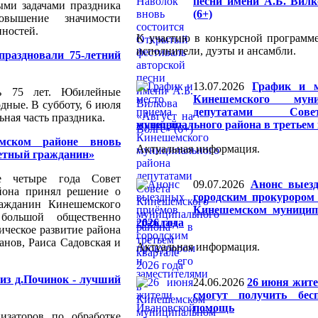
песни имени А.Б. Вилк
ыми задачами праздника
(6+)
овышение значимости
ностей.
К участию в конкурсной программ
исполнители, дуэты и ансамбли.
праздновали 75-летний
13.07.2026
График и м
сь 75 лет. Юбилейные
Кинешемского муни
ные. В субботу, 6 июля
депутатами Сове
ьная часть праздника.
муниципального района в третьем 
мском районе вновь
Актуальная информация.
етный гражданин»
е четыре года Совет
09.07.2026
Анонс выез
йона принял решение о
городским прокурором 
ажданин Кинешемского
Кинешемском муницип
большой общественно
2026 года
ическое развитие района
анов, Раиса Садовская и
Актуальная информация.
из д.Починок - лучший
24.06.2026
26 июня жите
смогут получить бес
помощь
изаторов по обработке