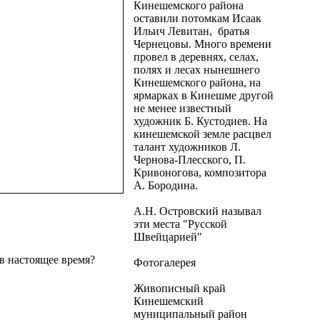
Кинешемского района
оставили потомкам Исаак
Ильич Левитан, братья
Чернецовы. Много времени
провел в деревнях, селах,
полях и лесах нынешнего
Кинешемского района, на
ярмарках в Кинешме другой
не менее известный
художник Б. Кустодиев. На
кинешемской земле расцвел
талант художников Л.
Чернова-Плесского, П.
Кривоногова, композитора
А. Бородина.
А.Н. Островский называл
эти места "Русской
Швейцарией"
в настоящее время?
Фотогалерея
Живописный край
Кинешемский
муниципальный район