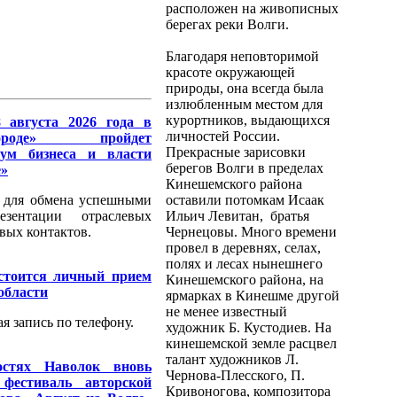
расположен на живописных
берегах реки Волги.
Благодаря неповторимой
красоте окружающей
природы, она всегда была
излюбленным местом для
курортников, выдающихся
 августа 2026 года в
личностей России.
роде» пройдет
Прекрасные зарисовки
ум бизнеса и власти
берегов Волги в пределах
е»
Кинешемского района
 для обмена успешными
оставили потомкам Исаак
езентации отраслевых
Ильич Левитан, братья
вых контактов.
Чернецовы. Много времени
провел в деревнях, селах,
полях и лесах нынешнего
остоится личный прием
Кинешемского района, на
области
ярмарках в Кинешме другой
не менее известный
я запись по телефону.
художник Б. Кустодиев. На
кинешемской земле расцвел
талант художников Л.
остях Наволок вновь
Чернова-Плесского, П.
фестиваль авторской
Кривоногова, композитора