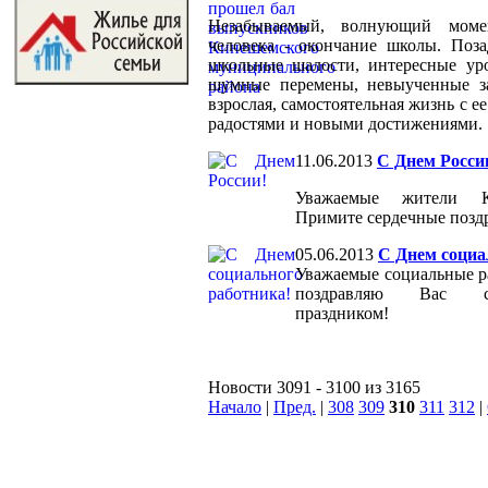
Незабываемый, волнующий мом
человека - окончание школы. Позад
школьные шалости, интересные ур
шумные перемены, невыученные за
взрослая, самостоятельная жизнь с е
радостями и новыми достижениями.
11.06.2013
С Днем Росси
Уважаемые жители К
Примите сердечные поздр
05.06.2013
С Днем социа
Уважаемые социальные р
поздравляю Вас с
праздником!
Новости 3091 - 3100 из 3165
Начало
|
Пред.
|
308
309
310
311
312
|