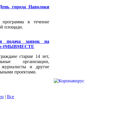
День города Наволоки
 программа в течение
ой площади.
ся подача заявок на
мию #МЫВМЕСТЕ
раждане старше 14 лет,
ельные организации,
е журналисты и другие
льными проектами.
ец
|
Все