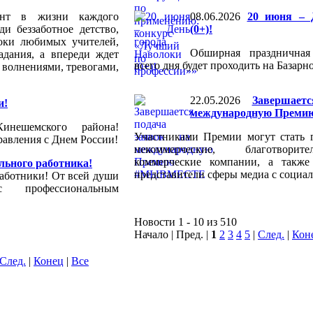
ент в жизни каждого
08.06.2026
20 июня – 
и беззаботное детство,
(0+)!
оки любимых учителей,
Обширная праздничная
дания, а впереди ждет
всего дня будет проходить на Базарн
е волнениями, тревогами,
22.05.2026
Завершает
и!
международную Пре
инешемского района!
Участниками Премии могут стать г
авления с Днем России!
некоммерческие, благотворит
коммерческие компании, а такж
льного работника!
представители сферы медиа с социа
аботники! От всей души
 профессиональным
Новости 1 - 10 из 510
Начало | Пред. |
1
2
3
4
5
|
След.
|
Кон
След.
|
Конец
|
Все