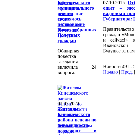
Кинешемского
07.10.2015
От
муниципального
опыт – здес
района
кадровый про
состоялось
Губернатора: 
чествование
Правительство
вновь избранных
граждан «Моло
Почетных
и сейчас!» 
граждан
Ивановской 
Обширная
Будущее за нам
повестка
заседания
Новости 491 - 
включила 24
Начало
|
Пред.
вопроса.
01.07.2022
Жителям
Кинешемского
района пенсии по
инвалидности
назначают в