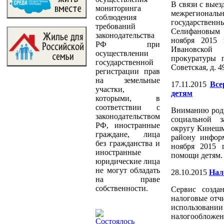
В связи с вые
мониторинга
межрегиональ
соблюдения
государствен
требований
Селифановым
законодательства
ноября 2015 
РФ при
Ивановской 
осуществлении
прокуратуры п
государственной
Советская, д. 
регистрации прав
на земельные
17.11.2015
Все
участки,
детям
которыми, в
соответствии с
Вниманию роди
законодательством
социальной 
РФ, иностранные
округу Кинеш
граждане, лица
району инфор
без гражданства и
ноября 2015 
иностранные
помощи детям.
юридические лица
не могут обладать
28.10.2015
Нал
на праве
собственности.
Сервис созда
налоговые отч
использов
налогообложен