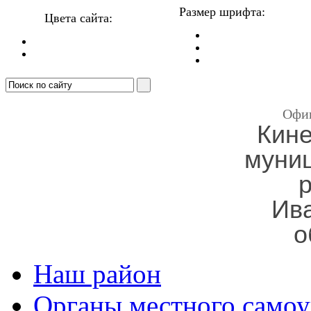
Размер шрифта:
Цвета сайта:
Офи
Кин
муни
Ив
о
Наш район
Органы местного самоу