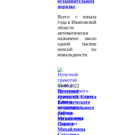
беззаявительном
порядке
Всего с начала
года в Ивановской
области
автоматически
назначено около
одной тысячи
пенсий по
инвалидности.
30.06.2022
Почетной
грамотой Совета
Кинешемского
муниципального
района
награждена
Лариса
Михайловна
Соколова