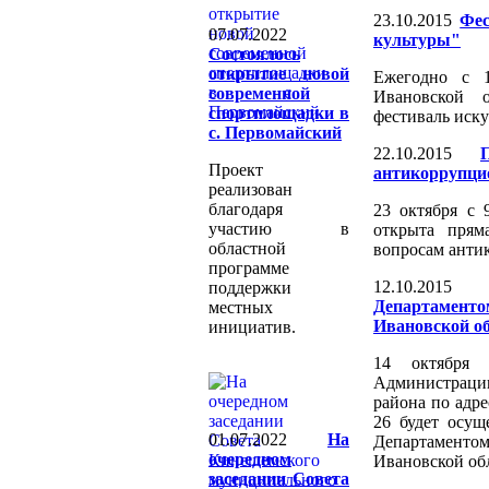
23.10.2015
Фес
07.07.2022
культуры"
Состоялось
открытие новой
Ежегодно с 
современной
Ивановской 
спортплощадки в
фестиваль иску
с. Первомайский
22.10.2015
Проект
антикоррупци
реализован
благодаря
23 октября с 
участию в
открыта прям
областной
вопросам анти
программе
12.10.2015
поддержки
Департаменто
местных
Ивановской о
инициатив.
14 октября
Администрац
района по адрес
26 будет осущ
01.07.2022
На
Департаменто
очередном
Ивановской об
заседании Совета