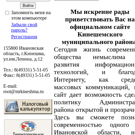
Мы искренне рады
Запомнить меня на
этом компьютере
приветствовать Вас на
Забыли свой
официальном сайте
пароль?
Кинешемского
Регистрация
муниципального района
155800 Ивановская
Сегодня жизнь современ
область, г.Кинешма,
общества немыслима 
ул.им.Ленина, д.12
развития информацион
Тел.: 8(49331) 5-51-05
технологий, и благод
Факс: 8(49331) 5-51-05
Интернету, как средс
E-mail:
массовых коммуникаций,
root@mrkineshma.ru
сайт дает возможность сде
политику Администра
района открытой и прозрач
Здесь вы сможете позн
современностью одного
Ивановской области, 