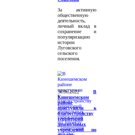
За активную
общественную
деятельность,
личный вклад в
сохранение и
популяризацию
истории
Луговского
сельского
поселения.
30.06.2022
В
Кинешемском
районе
приступили к
благоустройству
территорий
дошкольных
учреждений по