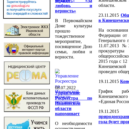
Кинешемском 
медали «За
области.
любовь и
верность»
23.11.2015
Общ
в Кинешемско
В Первомайском
Доме культуры
На основании
прошло
Федерации от 
тождественное
Генерального 
мероприятие,
11.07.2013 №
посвященное Дню
прокурату
семьи, любви и
общероссийско
верности.
2015 года с 12
Кинешемской
проведен обще
19.11.2015
Кон
08.07.2022
График раб
Управление
Кинешемског
Росреестра по
«Единая Россия
Ивановской
области
19.11.2015
напоминает
природоохра
года будет пр
О необходимости
осуществления