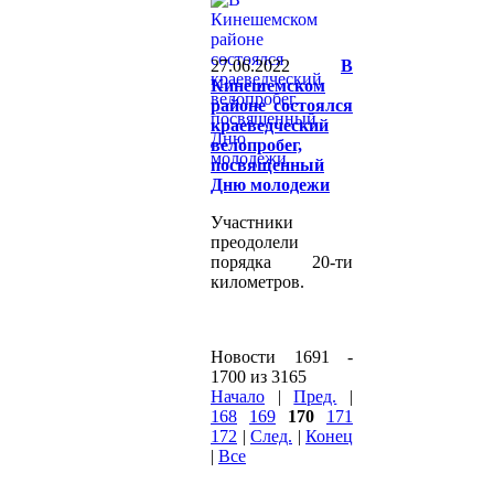
27.06.2022
В
Кинешемском
районе состоялся
краеведческий
велопробег,
посвященный
Дню молодежи
Участники
преодолели
порядка 20-ти
километров.
Новости 1691 -
1700 из 3165
Начало
|
Пред.
|
168
169
170
171
172
|
След.
|
Конец
|
Все