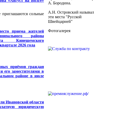
ова «Август на Волге»
А. Бородина.
А.Н. Островский называл
е приглашаются сольные
эти места "Русской
Швейцарией"
Фотогалерея
есто приема жителей
ципального района
та Кинешемского
квартале 2026 года
дных приёмов граждан
и его заместителями в
альном районе в июле
ли Ивановской области
платную юридическую