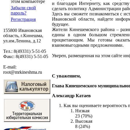
этом компьютере
и благодаря Интернету, как средст
Забыли свой
сделать политику Администрации райо
пароль?
Здесь вы сможете познакомиться с ис
Ивановской области, найдете инфор
Регистрация
будущее.
Жители Кинешемского района – разны
155800 Ивановская
едины в одном большом стремлени
область, г.Кинешма,
процветающим. Мы готовы оказат
ул.им.Ленина, д.12
взаимовыгодными предложениями.
Тел.: 8(49331) 5-51-05
Уверен, размещенная на этом сайте ин
Факс: 8(49331) 5-51-05
E-mail:
root@mrkineshma.ru
С уважением,
Глава Кинешемского муниципально
Александр Катаев
Как вы оцениваете вероятность 
Низкая
23 (70%)
Высокая
8 (24%)