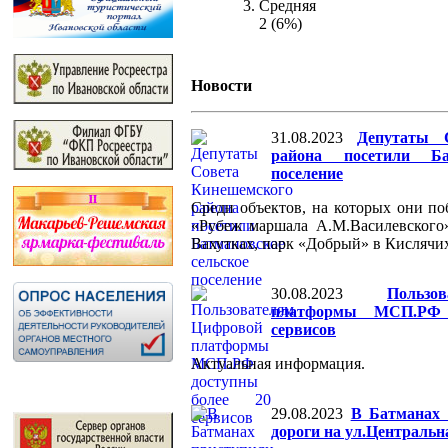
Средняя
2 (6%)
Новости
31.08.2023
Депутаты 
района посетили Ба
поселение
Среди объектов, на которых они по
«Рубеж маршала А.М.Василевского
Вахутках, парк «Добрый» в Кислячих
30.08.2023
Польз
платформы МСП.РФ 
сервисов
Актуальная информация.
29.08.2023
В Батманах 
дороги на ул.Центральн