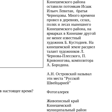
Кинешемского района
оставили потомкам Исаак
Ильич Левитан, братья
Чернецовы. Много времени
провел в деревнях, селах,
полях и лесах нынешнего
Кинешемского района, на
ярмарках в Кинешме другой
не менее известный
художник Б. Кустодиев. На
кинешемской земле расцвел
талант художников Л.
Чернова-Плесского, П.
Кривоногова, композитора
А. Бородина.
А.Н. Островский называл
эти места "Русской
Швейцарией"
в настоящее время?
Фотогалерея
Живописный край
Кинешемский
муниципальный район