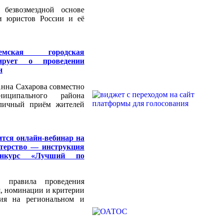
 безвозмездной основе
и юристов России и её
емская городская
ирует о проведении
н
нна Сахарова совместно
иципального района
 личный приём жителей
ится онлайн-вебинар на
стерство — инструкция
онкурс «Лучший по
я правила проведения
я, номинации и критерии
ния на региональном и