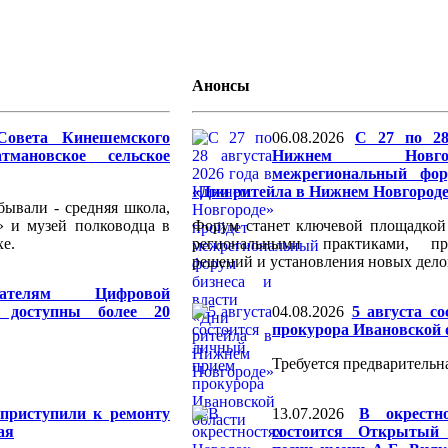
Анонсы
Совета Кинешемского
06.08.2026
С 27 по 28
тмановское сельское
Нижнем Новго
межрегиональный фор
«Дни ритейла в Нижнем Новгород
бывали - средняя школа,
» и музей полководца в
Форум станет ключевой площадкой
е.
региональными практиками, пр
решений и установления новых дело
ователям Цифровой
доступны более 20
04.08.2026
5 августа с
прокурора Ивановской 
Требуется предварительна
приступили к ремонту
13.07.2026
В окрестн
ая
состоится Открытый 