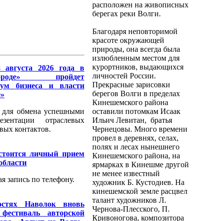
расположен на живописных
берегах реки Волги.
Благодаря неповторимой
красоте окружающей
природы, она всегда была
излюбленным местом для
курортников, выдающихся
 августа 2026 года в
личностей России.
роде» пройдет
Прекрасные зарисовки
ум бизнеса и власти
берегов Волги в пределах
е»
Кинешемского района
 для обмена успешными
оставили потомкам Исаак
езентации отраслевых
Ильич Левитан, братья
вых контактов.
Чернецовы. Много времени
провел в деревнях, селах,
полях и лесах нынешнего
остоится личный прием
Кинешемского района, на
области
ярмарках в Кинешме другой
не менее известный
я запись по телефону.
художник Б. Кустодиев. На
кинешемской земле расцвел
талант художников Л.
остях Наволок вновь
Чернова-Плесского, П.
фестиваль авторской
Кривоногова, композитора