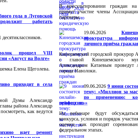
тей.
В консультировании граждан на
примут участие члены Ассоциаци
бного года в Луговской
партнеры.
одолжит работать
19.06.2026
Кинеш
1 десятиклассников.
прокуратура информ
личного приёма гражда
волок прошел VIII
Кинешемский городской прокурор А
сни «Август на Волге»
с главой Кинешемского мун
Александром Катаевым проведут
шемка Елена Щеголева.
города Наволоки.
ливо приходит в села
09.06.2026
9 июня состо
тему: «Миллион за ма
по применению: к
стной Думы Александр
профессии»»
главы района Александр
посмотреть, как ведутся
На вебинаре будут обсуждатьс
конкурса, условия и порядок участи
оценки, как проходят соревнова
федеральном этапах.
сихино идет ремонт
по ул.Центральная