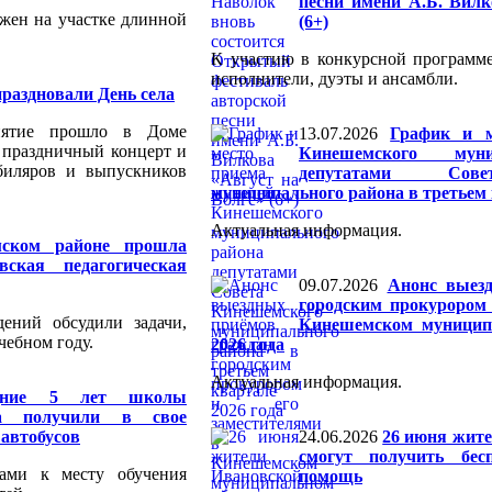
песни имени А.Б. Вилк
ожен на участке длинной
(6+)
К участию в конкурсной программ
исполнители, дуэты и ансамбли.
праздновали День села
риятие прошло в Доме
13.07.2026
График и м
ь праздничный концерт и
Кинешемского муни
биляров и выпускников
депутатами Сове
муниципального района в третьем 
Актуальная информация.
ском районе прошла
вская педагогическая
09.07.2026
Анонс выез
городским прокурором 
дений обсудили задачи,
Кинешемском муницип
чебном году.
2026 года
Актуальная информация.
едние 5 лет школы
на получили в свое
 автобусов
24.06.2026
26 июня жите
смогут получить бес
сами к месту обучения
помощь