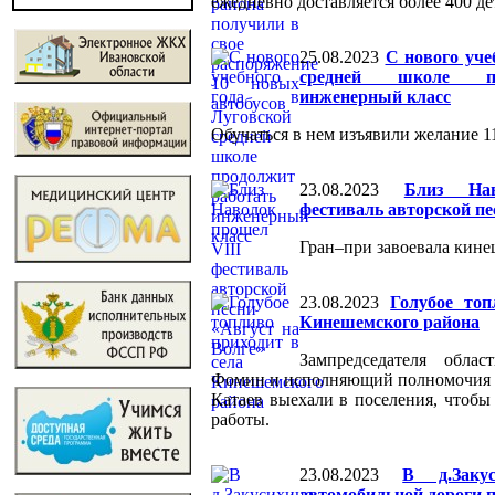
ежедневно доставляется более 400 де
25.08.2023
С нового уче
средней школе пр
инженерный класс
Обучаться в нем изъявили желание 1
23.08.2023
Близ На
фестиваль авторской пе
Гран–при завоевала кине
23.08.2023
Голубое топ
Кинешемского района
Зампредседателя обла
Фомин и исполняющий полномочия 
Катаев выехали в поселения, чтобы 
работы.
23.08.2023
В д.Заку
автомобильной дороги 