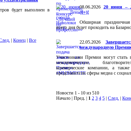
08.06.2026
20 июня – 
тров будет выполнен в
(0+)!
Обширная праздничная
всего дня будет проходить на Базарн
След.
|
Конец
|
Все
22.05.2026
Завершает
международную Пре
Участниками Премии могут стать г
некоммерческие, благотворит
коммерческие компании, а такж
представители сферы медиа с социа
Новости 1 - 10 из 510
Начало | Пред. |
1
2
3
4
5
|
След.
|
Кон