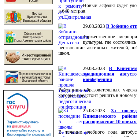
Новый асфальт будет ул
в 640 метров.
29.08.2023
В Зобнино от
Торжественное мероп
культуры, где состоялис
чествование активных жителей, ю
школ.
29.08.2023
В Кинешем
традиционная августо
конференция
Работники образовательных учреж
которые предстоит решить в новом у
25.08.2023
За посл
Кинешемского райо
распоряжение 10 новых
В течение учебного года автобу