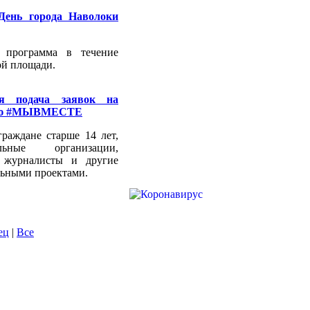
День города Наволоки
 программа в течение
ой площади.
ся подача заявок на
мию #МЫВМЕСТЕ
раждане старше 14 лет,
ельные организации,
е журналисты и другие
льными проектами.
ец
|
Все