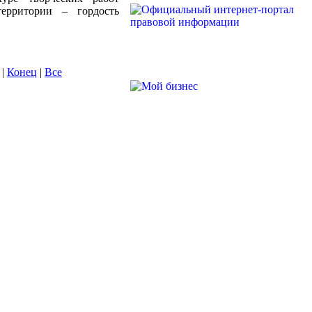
ерритории – гордость
|
Конец
|
Все