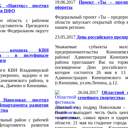
19.06.2017
Проект «Ты – предпр
 «Навтекс» посетил
обороты
Ф в ЦФО
Федеральный проект «Ты – предпри
ую область с рабочим
области запускает открытый отбор 
дставитель Президента
нашем регионе.
ном Федеральном округе
23.05.2017
День российского предп
Уважаемые субъекты ма
ая команда КВН
предпринимательства Кинешемс
на - в полуфинале
района! Администрация Кинешем
иги
района приглашает Вас на торже
посвященное Дню российского 
лиги КВН Владимирской
которое состоится 26 мая в 13
уверенно, задорно и не
Администрации Кинешемского м
Кинешемского района, в
(г.Кинешма, ул.им.Ленина, д.12.
ок, Дьячево и Кинешмы.
26.04.2017
Областной 
семейного творчества»
аволоках посетил
Департамента развития
Девятый год подряд Наволокам – 
ства
Волге – выпадает честь быть цен
талантливых, самых ярких и одар
льный район с рабочей
области. 21 мая на стадионе город
епартамента развития
городского поселения Кинешем