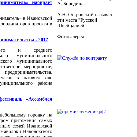
иниматель» набирает
А. Бородина.
А.Н. Островский называл
ниматель» в Ивановской
эти места "Русской
координаторов проекта в
Швейцарией"
Фотогалерея
ринимательства - 2017
лого и среднего
кого муниципального
ского муниципального
ственное мероприятие,
предпринимательства,
 часов в актовом зале
униципального района
фестиваль «Ассамблея
небольшому городку на
тром притяжения самых
енных семей Ивановской
а Наволоки Наволокского
ского муниципального