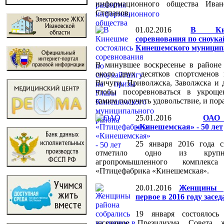
информационного общества Иван
Степанов.
01.02.2016
В Кин
соревнования по сноук
Кинешемского муницип
В минувшее воскресенье в районе
около двух десятков спортсменов
Вичуги, Приволжска, Заволжска и д
чтобы посоревноваться в укроще
самим получить удовольствие, и пора
25.01.2016
ОАО
«Кинешемская» - 50 лет
25 января 2016 года 
отметило одно из крупне
агропромышленного компле
«Птицефабрика «Кинешемская».
20.01.2016
Женщины р
первое в 2016 году засед
19 января состоялос
заседание Президиума Совета 