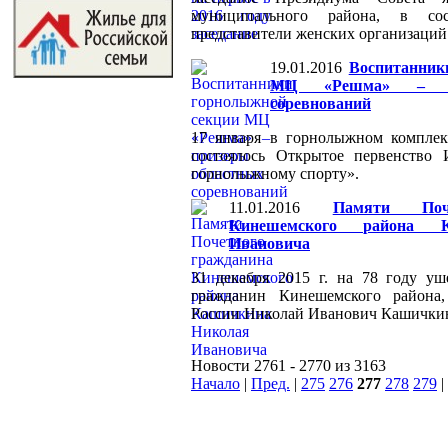
муниципального района, в сос
представители женских организаций
19.01.2016
Воспитанник
МЦ «Решма» – пр
соревнований
17 января в горнолыжном комплек
состоялось Открытое первенство 
горнолыжному спорту».
11.01.2016
Памяти Поч
Кинешемского района 
Ивановича
31 декабря 2015 г. на 78 году у
гражданин Кинешемского района,
России Николай Иванович Кашички
Новости 2761 - 2770 из 3163
Начало
|
Пред.
|
275
276
277
278
279
|