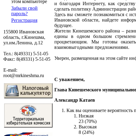
этом компьютере
и благодаря Интернету, как средст
Забыли свой
сделать политику Администрации райо
пароль?
Здесь вы сможете познакомиться с ис
Ивановской области, найдете инфор
Регистрация
будущее.
Жители Кинешемского района – разны
155800 Ивановская
едины в одном большом стремлени
область, г.Кинешма,
процветающим. Мы готовы оказат
ул.им.Ленина, д.12
взаимовыгодными предложениями.
Тел.: 8(49331) 5-51-05
Уверен, размещенная на этом сайте ин
Факс: 8(49331) 5-51-05
E-mail:
root@mrkineshma.ru
С уважением,
Глава Кинешемского муниципально
Александр Катаев
Как вы оцениваете вероятность 
Низкая
23 (70%)
Высокая
8 (24%)