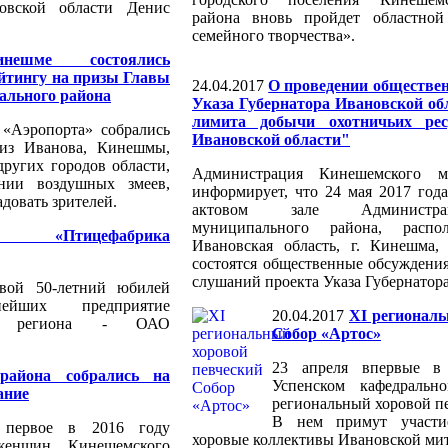
овской области Денис
района вновь пройдет областной
семейного творчества».
ешме состоялись
айтингу на призы Главы
24.04.2017
О проведении обществе
ального района
Указа Губернатора Ивановской об
лимита добычи охотничьих рес
 «Аэропорта» собрались
Ивановской области"
 из Иванова, Кинешмы,
ругих городов области,
Администрация Кинешемского м
нии воздушных змеев,
информирует, что 24 мая 2017 год
довать зрителей.
актовом зале Администра
муниципального района, распо
 «Птицефабрика
Ивановская область, г. Кинешма,
состоятся общественные обсуждени
слушаний проекта Указа Губернатор
свой 50-летний юбилей
йших предприятие
20.04.2017
XI региональ
кса региона - ОАО
Собор «Артос»
23 апреля впервые в
айона собрались на
Успенском кафедральн
ание
региональный хоровой п
В нем примут участи
ь первое в 2016 году
хоровые коллективы Ивановской ми
женщин Кинешемского