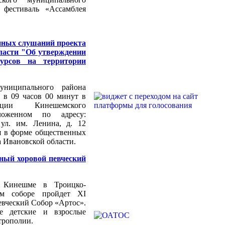
 фестиваль «Ассамблея
нных слушаний проекта
ласти "Об утверждении
урсов на территории
униципального района
а в 09 часов 00 минут в
ции Кинешемского
ложенном по адресу:
 ул. им. Ленина, д. 12
я в форме общественных
а Ивановской области.
ный хоровой певческий
 Кинешме в Троицко-
ом соборе пройдет XI
евческий Собор «Артос».
е детские и взрослые
трополии.