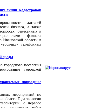
чих линий Кадастровой
асти
рованности жителей
телей бизнеса, а также
вопросах, отнесённых к
ециалистами филиала
о Ивановской области в
 «горячих» телефонных
й среды
о городского поселения
рмирование городской
охраняемые природные
овных мероприятий по
й области Года экологии
территорий, с первого
курс творческих работ