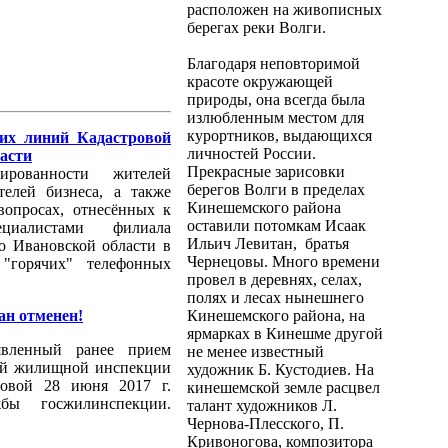
расположен на живописных
берегах реки Волги.
Благодаря неповторимой
красоте окружающей
природы, она всегда была
излюбленным местом для
курортников, выдающихся
их линий Кадастровой
личностей России.
асти
Прекрасные зарисовки
рованности жителей
берегов Волги в пределах
телей бизнеса, а также
Кинешемского района
вопросах, отнесённых к
оставили потомкам Исаак
ециалистами филиала
Ильич Левитан, братья
о Ивановской области в
Чернецовы. Много времени
 "горячих" телефонных
провел в деревнях, селах,
полях и лесах нынешнего
ан отменен!
Кинешемского района, на
ярмарках в Кинешме другой
явленный ранее прием
не менее известный
ой жилищной инспекции
художник Б. Кустодиев. На
мовой 28 июня 2017 г.
кинешемской земле расцвел
бы госжилинспекции.
талант художников Л.
Чернова-Плесского, П.
Кривоногова, композитора