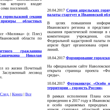
тав которого входят
 семи поселений.
20.04.2017
Серия апрельских горя
палаты стартует в Ивановской обл
и горнолыжной секции
изеры областных
В целях повышения информи
Ивановского региона и представи
оказания практической помощи в 
се «Миловка» (г. Плес)
компетенции учреждения, сп
Ивановской области по
Федеральной кадастровой палаты п
апреле будет организована серия
линий.
етного гражданина
Кашичкина Николая
18.04.2017
Формирование городско
На официальном сайте Наволокског
шел из жизни Почетный
открыта страница проекта «Фо
 Заслуженный лесовод
среды».
н.
10.04.2017
Фотоконкурс «Особо 
территории – гордость России»
След.
|
Конец
|
Все
В рамках исполнения Плана осн
проведению в 2017 году в Ивановско
и особо охраняемых природных 
апреля стартовал областной кон