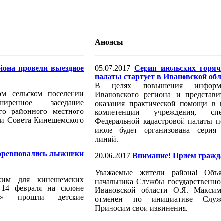
Анонсы
йона провели выездное
05.07.2017
Серия июльских горяч
палаты стартует в Ивановской обл
В целях повышения информи
ом сельском поселении
Ивановского региона и представи
ширенное заседание
оказания практической помощи в 
го районного местного
компетенции учреждения, сп
 и Совета Кинешемского
Федеральной кадастровой палаты п
июле будет организована серия
линий.
соревновались лыжники
20.06.2017
Внимание! Прием гражд
Уважаемые жители района! Объ
ким для кинешемских
начальника Службы государственн
 14 февраля на склоне
Ивановской области О.Я. Макси
а» прошли детские
отменен по инициативе Служ
Приносим свои извинения.