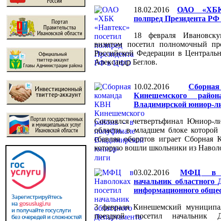
18.02.2016
ОАО «ХБК
полпред Президента Р
18 февраля Ивановск
визитом посетил полномочный пре
Российской Федерации в Централь
Александр Беглов.
10.02.2016
Сборн
Кинешемского райо
Владимирской юниор-л
Состоялся четвертьфинал Юниор-
области, в младшем блоке которой 
сбавляя оборотов играет Сборная 
которую вошли школьники из Навол
03.02.2016
МФЦ в Н
начальник областного 
информационного обще
3 февраля Кинешемский муниципа
поездкой посетил начальник Д