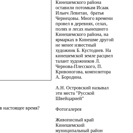
Кинешемского района
оставили потомкам Исаак
Ильич Левитан, братья
Чернецовы. Много времени
провел в деревнях, селах,
полях и лесах нынешнего
Кинешемского района, на
ярмарках в Кинешме другой
не менее известный
художник Б. Кустодиев. На
кинешемской земле расцвел
талант художников Л.
Чернова-Плесского, П.
Кривоногова, композитора
А. Бородина.
А.Н. Островский называл
эти места "Русской
Швейцарией"
в настоящее время?
Фотогалерея
Живописный край
Кинешемский
муниципальный район