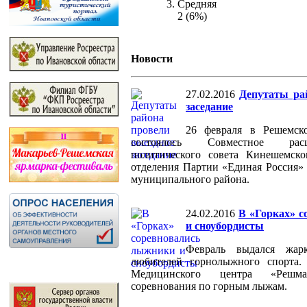
Средняя
2 (6%)
Новости
27.02.2016
Депутаты ра
заседание
26 февраля в Решемск
состоялось Совместное рас
политического совета Кинешемско
отделения Партии «Единая Россия»
муниципального района.
24.02.2016
В «Горках» 
и сноубордисты
Февраль выдался жар
любителей горнолыжного спорта.
Медицинского центра «Решм
соревнования по горным лыжам.