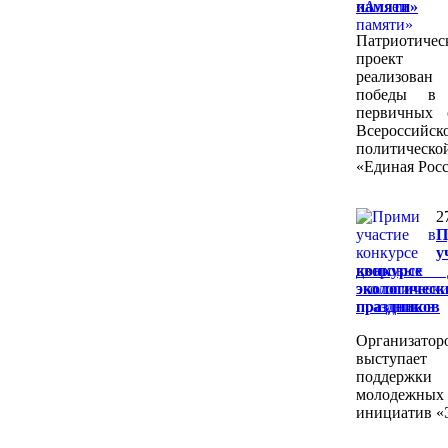
памяти»
Патриотичес
проект
реализован
победы в 
первичных 
Всероссийск
политическ
«Единая Росс
2
П
у
конкурсе 
экологическ
праздников
Организатор
выступа
поддержки
молодежных
инициатив «