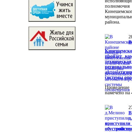
исполняющи
полномочи
Кинешемско
муниципальн
района.
2
В
Кинешемско
пройдет ко
техническая
регионально
автоматизи
системы оп
Проведение
намечено на 
2
В
д
присту
обустройст