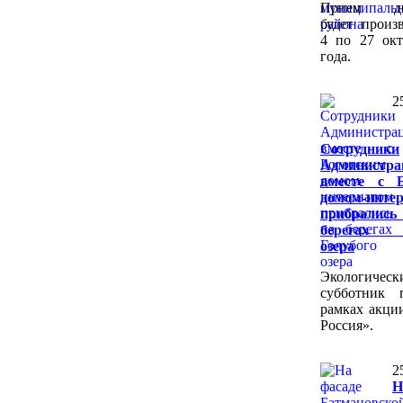
Прием док
будет произ
4 по 27 окт
года.
2
Сотрудники
Администра
вместе с Б
домом-инте
прибрал
берегах Г
озера
Экологическ
субботник 
рамках акци
Россия».
2
Н