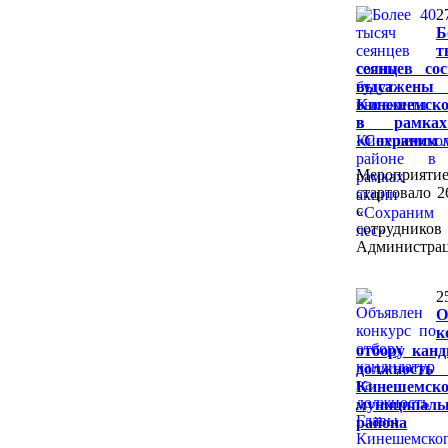
2
Б
т
сеянцев со
высаж
Кинешемско
в рамка
«Сохраним л
Мероприяти
стартовало 2
с уча
сотрудников
Администрац
2
О
к
отбору канд
должност
Кинешемско
муниципаль
района