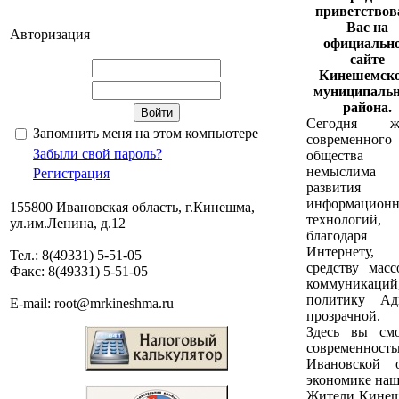
приветствов
Вас на
Авторизация
официальн
сайте
Кинешемско
муниципальн
района.
Сегодня ж
Запомнить меня на этом компьютере
современного
Забыли свой пароль?
общества
немыслима
Регистрация
развития
информацион
155800 Ивановская область, г.Кинешма,
технологи
ул.им.Ленина, д.12
благодаря
Интернету,
Тел.: 8(49331) 5-51-05
средству масс
Факс: 8(49331) 5-51-05
коммуникаций,
политику Ад
E-mail: root@mrkineshma.ru
прозрачной.
Здесь вы смо
современност
Ивановской 
экономике наш
Жители Кинеше