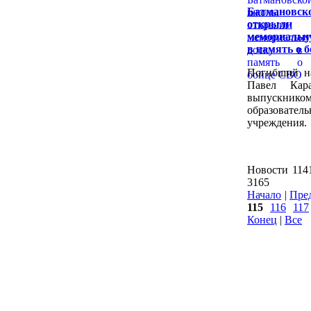
Батмановск
открыли
мемориальн
в память о 
Погибший н
Павел Кар
выпускнико
образователь
учреждения.
Новости 1141
3165
Начало
|
Пре
115
116
117
Конец
|
Все