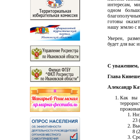
интересам, м
одном больш
благополучны
готовы оказа
нашу землю с
Уверен, разм
будет для вас 
С уважением,
Глава Кинеше
Александр Ка
Как вы 
террори
проживан
Ни
23 
Вы
8 (
Ср