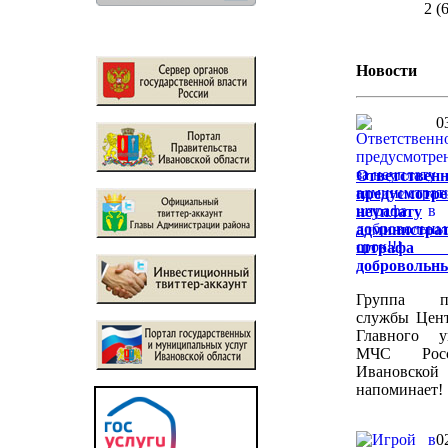
2 (
Новости
0
Ответственн
предусмотр
неуплату
администра
штра
добровольны
Группа па
службы Цен
Главного у
МЧС Рос
Ивановской
напоминает!
0