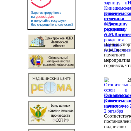
И
з
Кинешемско
отметили
годовщину
рождения 
А.М.Василе
Военно-спор
игра прошла
памятного
мероприятия
гордимся, чт
2
Отопительны
Кинешемско
начнется со 
Соответству
постановлен
подписано 