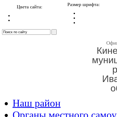
Размер шрифта:
Цвета сайта:
Офи
Кин
муни
Ив
о
Наш район
Органы местного самоу