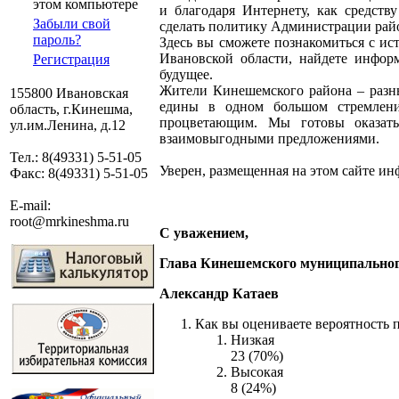
этом компьютере
и благодаря Интернету, как средст
Забыли свой
сделать политику Администрации райо
пароль?
Здесь вы сможете познакомиться с ис
Ивановской области, найдете инфор
Регистрация
будущее.
Жители Кинешемского района – разны
155800 Ивановская
едины в одном большом стремлени
область, г.Кинешма,
процветающим. Мы готовы оказат
ул.им.Ленина, д.12
взаимовыгодными предложениями.
Тел.: 8(49331) 5-51-05
Уверен, размещенная на этом сайте ин
Факс: 8(49331) 5-51-05
E-mail:
root@mrkineshma.ru
С уважением,
Глава Кинешемского муниципально
Александр Катаев
Как вы оцениваете вероятность 
Низкая
23 (70%)
Высокая
8 (24%)