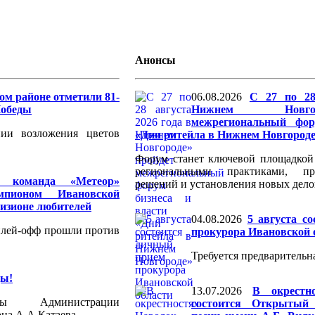
Анонсы
м районе отметили 81-
06.08.2026
С 27 по 28
Победы
Нижнем Новго
межрегиональный фор
нии возложения цветов
«Дни ритейла в Нижнем Новгород
Форум станет ключевой площадкой
региональными практиками, пр
я команда «Метеор»
решений и установления новых дело
мпионом Ивановской
визионе любителей
04.08.2026
5 августа с
плей-офф прошли против
прокурора Ивановской 
Требуется предварительна
ды!
13.07.2026
В окрестн
вы Администрации
состоится Открытый 
на А.А.Катаева.