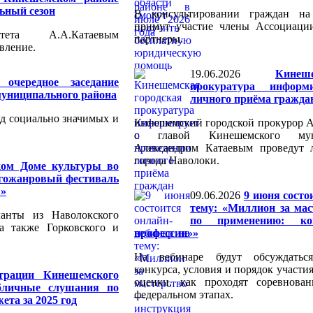
ьный сезон
В консультировании граждан на
примут участие члены Ассоциаци
тета А.А.Катаевым
партнеры.
вление.
19.06.2026
Кинеш
 очередное заседание
прокуратура информ
униципального района
личного приёма гражда
яд социально значимых и
Кинешемский городской прокурор А
с главой Кинешемского мун
Александром Катаевым проведут
города Наволоки.
ком Доме культуры во
огожанровый фестиваль
ы»
09.06.2026
9 июня состо
тему: «Миллион за ма
анты из Наволокского
по применению: к
а также Горковского и
профессии»»
На вебинаре будут обсуждатьс
конкурса, условия и порядок участи
трации Кинешемского
оценки, как проходят соревнова
убличные слушания по
федеральном этапах.
ета за 2025 год