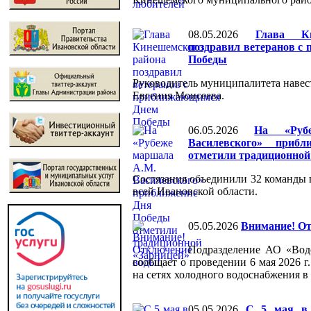
08.05.2026
Глава Ки
поздравил ветеранов 
Победы
Руководитель муниципалитета навес
Евгения Моисеева.
06.05.2026
На «Руб
Василевского» приб
отметили традиционной
Состязания объединили 32 команды 
всей Ивановской области.
05.05.2026
Внимание! О
Подразделение АО «Вод
сообщает о проведении 6 мая 2026 г
на сетях холодного водоснабжения в
05.05.2026
С 5 мая в