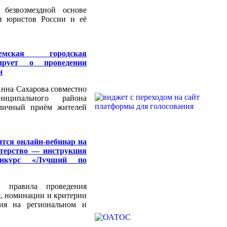
 безвозмездной основе
и юристов России и её
емская городская
ирует о проведении
н
нна Сахарова совместно
иципального района
 личный приём жителей
ится онлайн-вебинар на
стерство — инструкция
онкурс «Лучший по
я правила проведения
я, номинации и критерии
ния на региональном и