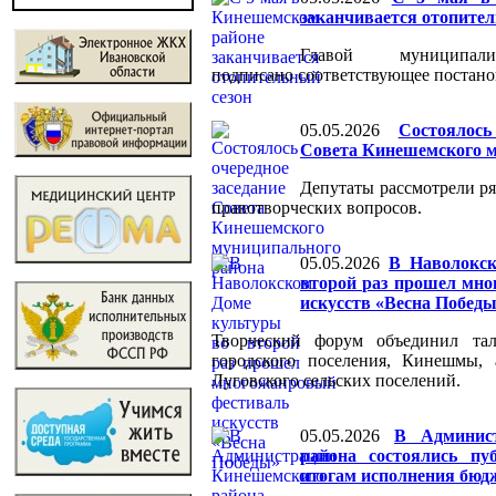
заканчивается отопител
Главой муниципали
подписано соответствующее постано
05.05.2026
Состоялось
Совета Кинешемского м
Депутаты рассмотрели р
правотворческих вопросов.
05.05.2026
В Наволокс
второй раз прошел мн
искусств «Весна Побед
Творческий форум объединил тал
городского поселения, Кинешмы, 
Луговского сельских поселений.
05.05.2026
В Админис
района состоялись п
итогам исполнения бюдж