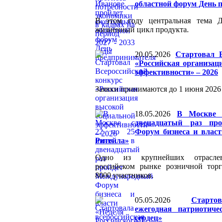
областной форум День 
В этом году центральная тема 
жизненный цикл продукта.
20.05.2026
Стартовал В
«Российская организац
эффективности» – 2026
Заявки принимаются до 1 июня 2026 
18.05.2026
В Москве 
двенадцатый раз пр
Форум бизнеса и власт
Ритейла»
Одно из крупнейших отрасле
российском рынке розничной тор
8000 участников.
05.05.2026
Старто
ежегодная патриотиче
сердец»