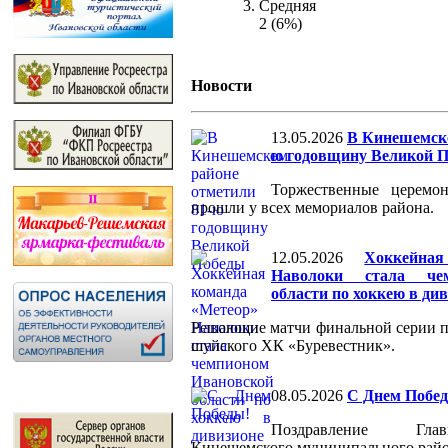
Средняя
2 (6%)
Новости
13.05.2026
В Кинешемско
ю годовщину Великой 
Торжественные церемо
прошли у всех мемориалов района.
12.05.2026
Хоккейна
Наволоки стала че
области по хоккею в ди
Решающие матчи финальной серии 
шуйского ХК «Буревестник».
08.05.2026
С Днем Побе
Поздравление Гла
Кинешемского муниципального райо