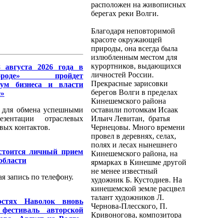
расположен на живописных
берегах реки Волги.
Благодаря неповторимой
красоте окружающей
природы, она всегда была
излюбленным местом для
курортников, выдающихся
 августа 2026 года в
личностей России.
роде» пройдет
Прекрасные зарисовки
ум бизнеса и власти
берегов Волги в пределах
е»
Кинешемского района
 для обмена успешными
оставили потомкам Исаак
езентации отраслевых
Ильич Левитан, братья
вых контактов.
Чернецовы. Много времени
провел в деревнях, селах,
полях и лесах нынешнего
остоится личный прием
Кинешемского района, на
области
ярмарках в Кинешме другой
не менее известный
я запись по телефону.
художник Б. Кустодиев. На
кинешемской земле расцвел
талант художников Л.
остях Наволок вновь
Чернова-Плесского, П.
фестиваль авторской
Кривоногова, композитора