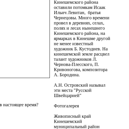
Кинешемского района
оставили потомкам Исаак
Ильич Левитан, братья
Чернецовы. Много времени
провел в деревнях, селах,
полях и лесах нынешнего
Кинешемского района, на
ярмарках в Кинешме другой
не менее известный
художник Б. Кустодиев. На
кинешемской земле расцвел
талант художников Л.
Чернова-Плесского, П.
Кривоногова, композитора
А. Бородина.
А.Н. Островский называл
эти места "Русской
Швейцарией"
в настоящее время?
Фотогалерея
Живописный край
Кинешемский
муниципальный район