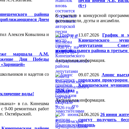
песни имени А.Б. Вилк
(6+)
нешемского района
К участию в конкурсной программ
с приближающимся Днем
исполнители, дуэты и ансамбли.
тил Алексея Ковылина и
13.07.2026
График и м
Кинешемского муни
депутатами Сове
муниципального района в третьем 
еже маршала А.М.
лижение Дня Победы
Актуальная информация.
 «Зарницей»
школьников и кадетов со
09.07.2026
Анонс выез
городским прокурором 
Кинешемском муницип
2026 года
тключение воды!
Актуальная информация.
оканал» в г.о. Кинешма
. с 9-00 ремонтных работ
 п. Октябрьский.
24.06.2026
26 июня жите
смогут получить бес
помощь
 Кинешемском районе