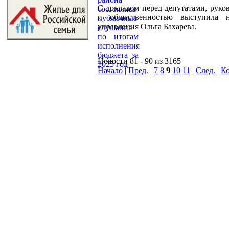
С докладом перед депутатами, руко
и общественностью выступила н
управления Ольга Бахарева.
Новости 81 - 90 из 3165
Начало
|
Пред.
|
7
8
9
10
11
|
След.
|
К