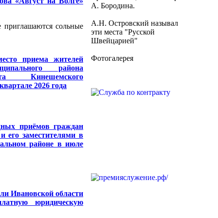
ова «Август на Волге»
А. Бородина.
А.Н. Островский называл
е приглашаются сольные
эти места "Русской
Швейцарией"
Фотогалерея
есто приема жителей
ципального района
та Кинешемского
квартале 2026 года
дных приёмов граждан
и его заместителями в
альном районе в июле
ли Ивановской области
платную юридическую