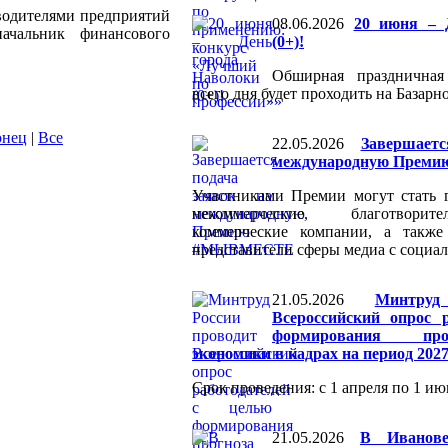
водителями предприятий
08.06.2026
20 июня – 
ачальник финансового
(0+)!
Обширная праздничная
всего дня будет проходить на Базарн
онец
|
Все
22.05.2026
Завершает
международную Пре
Участниками Премии могут стать г
некоммерческие, благотворит
коммерческие компании, а такж
представители сферы медиа с социа
21.05.2026
Минтру
Всероссийский опрос 
формирования про
экономики в кадрах на период 2027
Срок проведения: с 1 апреля по 1 ию
21.05.2026
В Иванове