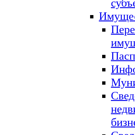
субъ
Имущес
Пере
имущ
Пасп
Инфо
Муни
Свед
недв
бизн