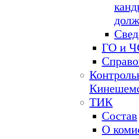
канд
долж
Свед
ГО и Ч
Справо
Контрольн
Кинешемс
ТИК
Состав
О коми