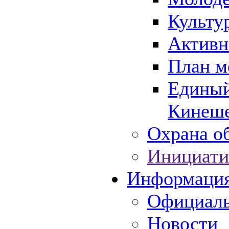
Культу
Активн
План м
Единый
Кинеше
Охрана об
Инициати
Информаци
Официаль
Новости