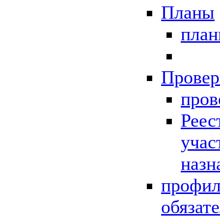
Планы
пла
Провер
пров
Реес
учас
назн
профил
обязат