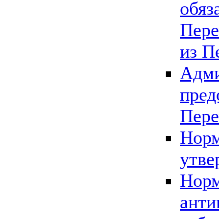
обяз
Пере
из П
Адми
пред
Пере
Норм
утве
Норм
анти