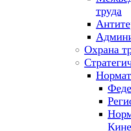
труда
Антите
Админи
Охрана т
Стратеги
Нормат
Феде
Реги
Норм
Кине