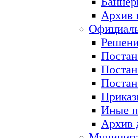
Баннер
Архив 
Официаль
Решени
Постан
Постан
Постан
Приказ
Иные п
Архив 
Муницип