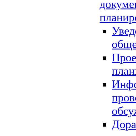
докуме
планир
Увед
обще
Прое
план
Инфо
пров
обсу
Дора