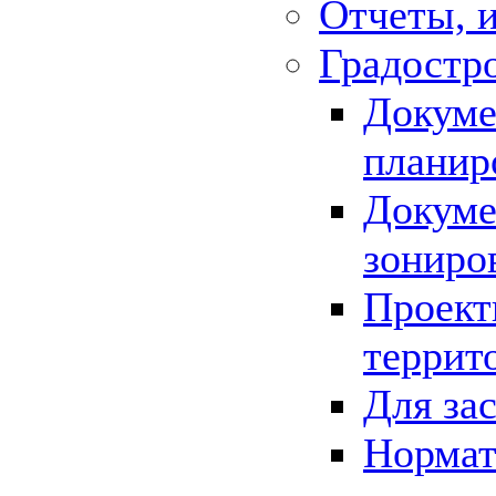
Отчеты, 
Градостр
Докуме
планир
Докуме
зониро
Проект
террит
Для за
Нормат