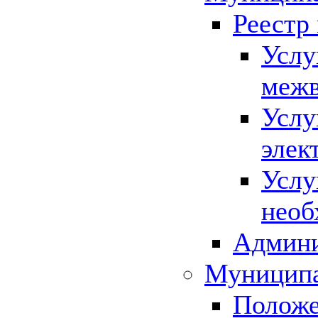
Реестр
Услу
межв
Услу
элек
Услу
необ
Админи
Муниципа
Положе