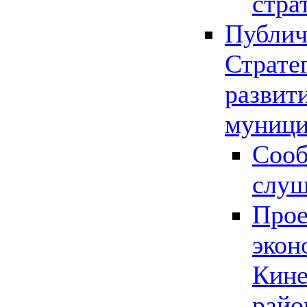
стра
Публич
Страте
развит
муници
Сооб
слу
Прое
экон
Кине
райо