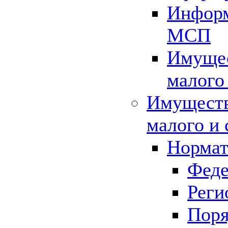
Информ
МСП
Имущес
малого
Имуществ
малого и 
Нормат
Феде
Реги
Поря