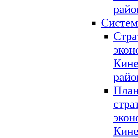
райо
Систем
Стра
экон
Кине
райо
План
стра
экон
Кине