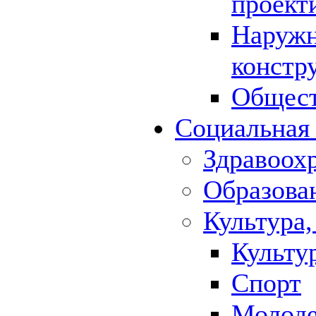
проект
Наружн
констр
Общест
Социальная
Здравоох
Образова
Культура,
Культу
Спорт
Молод