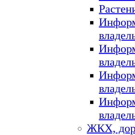
Растен
Информ
владел
Информ
владел
Информ
владел
Информ
владел
ЖКХ, дор