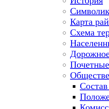
История
Символик
Карта ра
Схема те
Населенн
Дорожное 
Почетные
Обществе
Состав
Положе
Комисс