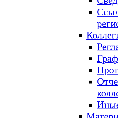
Свед
Ссыл
реги
Коллег
Регл
Граф
Прот
Отче
колл
Иные
Матери