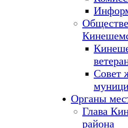
Инфор
Обществе
Кинешемс
Кинеше
ветера
Совет 
муници
Органы мес
Глава Ки
района