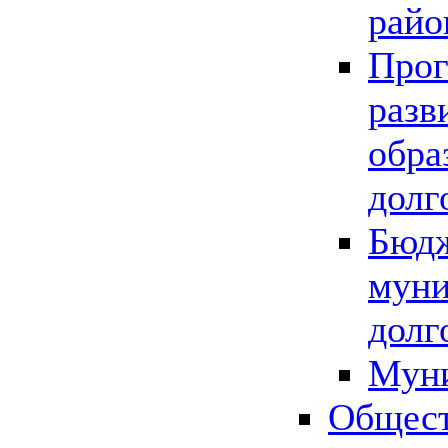
райо
Прог
разв
обра
долг
Бюдж
муни
долг
Мун
Общест