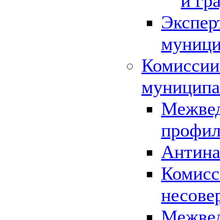
и гр
Экспер
муници
Комиссии
муниципа
Межвед
профил
Антина
Комисс
несове
Межвед