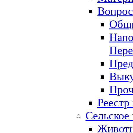
Вопрос 
Общ
Напо
Пере
Пред
Выку
Проч
Реестр
Сельское 
Животн