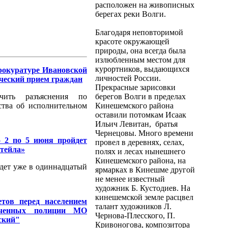
расположен на живописных
берегах реки Волги.
Благодаря неповторимой
красоте окружающей
природы, она всегда была
излюбленным местом для
курортников, выдающихся
рокуратуре Ивановской
личностей России.
ический прием граждан
Прекрасные зарисовки
чить разъяснения по
берегов Волги в пределах
ства об исполнительном
Кинешемского района
оставили потомкам Исаак
Ильич Левитан, братья
Чернецовы. Много времени
 2 по 5 июня пройдет
провел в деревнях, селах,
итейла»
полях и лесах нынешнего
Кинешемского района, на
дет уже в одиннадцатый
ярмарках в Кинешме другой
не менее известный
художник Б. Кустодиев. На
кинешемской земле расцвел
етов перед населением
талант художников Л.
оченных полиции МО
Чернова-Плесского, П.
ский"
Кривоногова, композитора