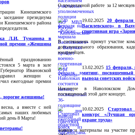
торов
О проделанной работе за 12 месяцев 
рации Кинешемского
ь заседание президиума
19.02.2025
20 февраля
 и Кинешемского района
Василевского» в Ваху
 председателя.
спортивная игра «Зарн
нка Л.И. Туманова в
В состязаниях примут участие ко
стной премии «Женщина
дополнительного образования, кад
юнармейцев.
ённый празднованию
стоялся 5 марта в зале
13.02.2025
15 февраля,
 Губернатор Ивановской
митинг, посвященный
здравил женщин с
вывода советских войск
учил ежегодные премии
Накануне в Наволокском Дом
посвященный этой дате концерт.
, дорогие женщины!
 весна, а вместе с ней
10.02.2025
Стартовал 
 самых наших любимых
конкурс «Лучшая ор
ий день 8 Марта!
охране труда»
 ветераны!
Заявки и материалы на участие п