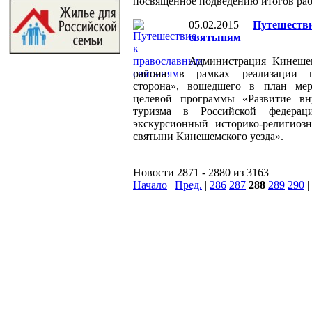
посвященное подведению итогов рабо
05.02.2015
Путешест
святыням
Администрация Кинеше
района в рамках реализации п
сторона», вошедшего в план мер
целевой программы «Развитие вн
туризма в Российской федерац
экскурсионный историко-религиоз
святыни Кинешемского уезда».
Новости 2871 - 2880 из 3163
Начало
|
Пред.
|
286
287
288
289
290
|