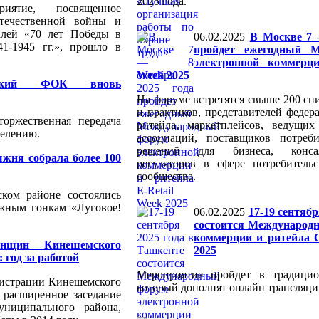
2025 года.
риятие, посвященное
течественной войны и
лей «70 лет Победы в
06.02.2025
В Москве 7 
1-1945 гг.», прошло в
пройдет ежегодный 
электронной коммерци
Week 2025
кский ФОК вновь
На форуме встретятся свыше 200 спи
и практиков, представителей федер
торжественная передача
ритейла, маркетплейсов, ведущи
елению.
ассоциаций, поставщиков потреб
решений для бизнеса, конса
жня собрала более 100
регуляторов в сфере потребитель
сообщества.
ком районе состоялись
жным гонкам «Луговое!
06.02.2025
17-19 сентяб
состоится Международ
коммерции и ритейла Ce
нщин Кинешемского
2025
 год за работой
Мероприятие пройдет в традици
нистрации Кинешемского
который дополнят онлайн трансляци
 расширенное заседание
ниципального района,