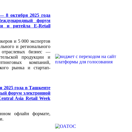
— 8 октября 2025 года
Международный форум
и и ритейла E-Retail
керов и 5 000 экспертов
ального и регионального
х отраслевых бизнес —
ительской продукции и
лтинговых компаний,
ского рынка и стартап-
ря 2025 года в Ташкенте
ный форум электронной
ntral Asia Retail Week
онном офлайн формате,
и.