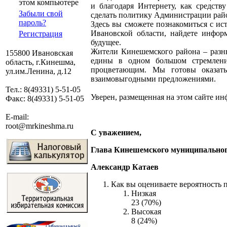
этом компьютере
и благодаря Интернету, как средст
Забыли свой
сделать политику Администрации райо
пароль?
Здесь вы сможете познакомиться с ис
Ивановской области, найдете инфор
Регистрация
будущее.
Жители Кинешемского района – разны
155800 Ивановская
едины в одном большом стремлени
область, г.Кинешма,
процветающим. Мы готовы оказат
ул.им.Ленина, д.12
взаимовыгодными предложениями.
Тел.: 8(49331) 5-51-05
Уверен, размещенная на этом сайте ин
Факс: 8(49331) 5-51-05
E-mail:
root@mrkineshma.ru
С уважением,
Глава Кинешемского муниципально
Александр Катаев
Как вы оцениваете вероятность 
Низкая
23 (70%)
Высокая
8 (24%)