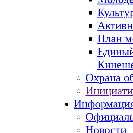
Культу
Активн
План м
Единый
Кинеше
Охрана об
Инициати
Информаци
Официаль
Новости