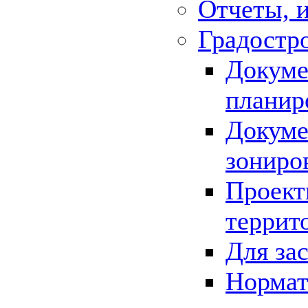
Отчеты, 
Градостр
Докуме
планир
Докуме
зониро
Проект
террит
Для за
Нормат