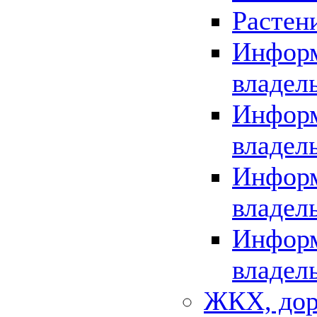
Растен
Информ
владел
Информ
владел
Информ
владел
Информ
владел
ЖКХ, дор