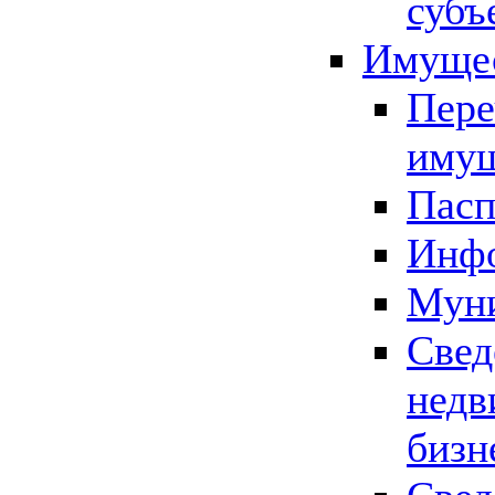
субъ
Имущес
Пере
имущ
Пасп
Инфо
Муни
Свед
недв
бизн