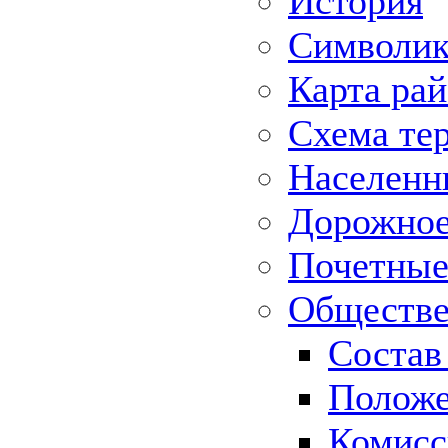
История
Символик
Карта ра
Схема те
Населенн
Дорожное 
Почетные
Обществе
Состав
Положе
Комисс