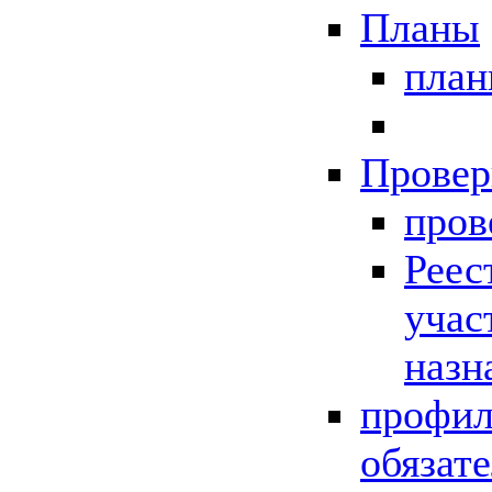
Планы
пла
Провер
пров
Реес
учас
назн
профил
обязат