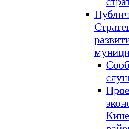
стра
Публич
Страте
развит
муници
Сооб
слу
Прое
экон
Кине
райо