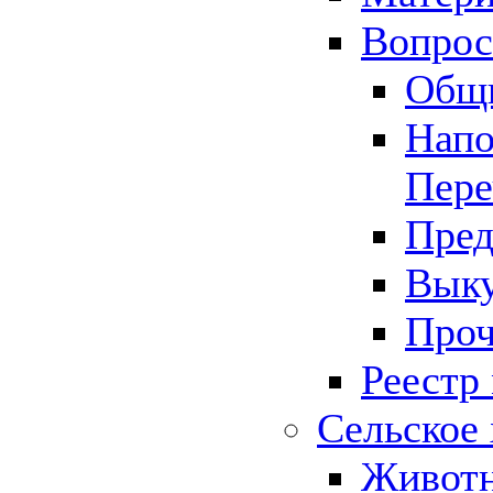
Вопрос 
Общ
Напо
Пере
Пред
Выку
Проч
Реестр
Сельское 
Животн