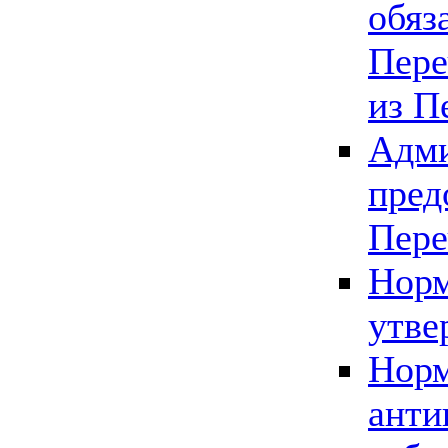
обяз
Пере
из П
Адми
пред
Пере
Норм
утве
Норм
анти