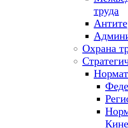
труда
Антите
Админи
Охрана т
Стратеги
Нормат
Феде
Реги
Норм
Кине