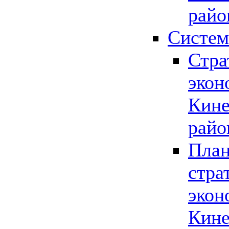
райо
Систем
Стра
экон
Кине
райо
План
стра
экон
Кине