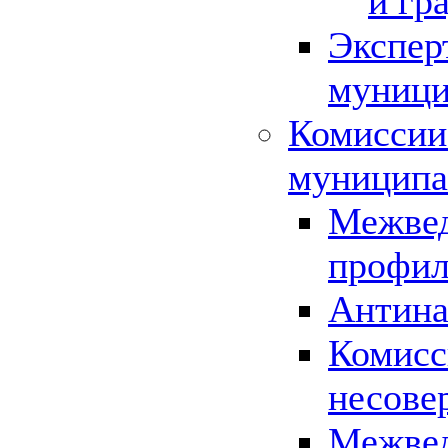
и гр
Экспер
муници
Комиссии
муниципа
Межвед
профил
Антина
Комисс
несове
Межвед