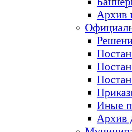
Баннер
Архив 
Официаль
Решени
Постан
Постан
Постан
Приказ
Иные п
Архив 
Муницип