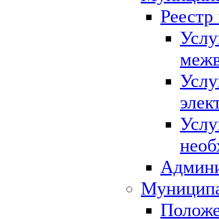
Реестр
Услу
межв
Услу
элек
Услу
необ
Админи
Муниципа
Положе