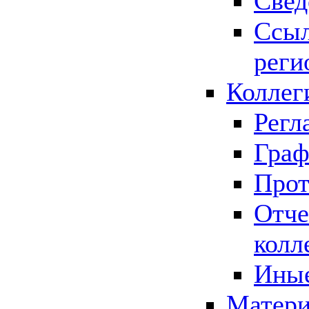
Свед
Ссыл
реги
Коллег
Регл
Граф
Прот
Отче
колл
Иные
Матери