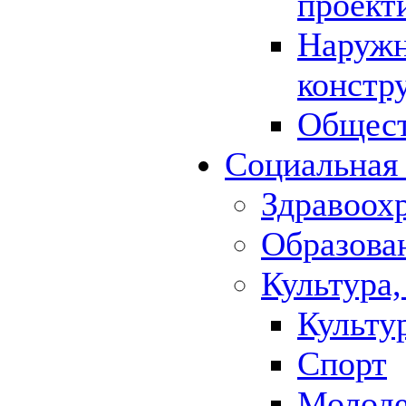
проект
Наружн
констр
Общест
Социальная
Здравоох
Образова
Культура,
Культу
Спорт
Молод