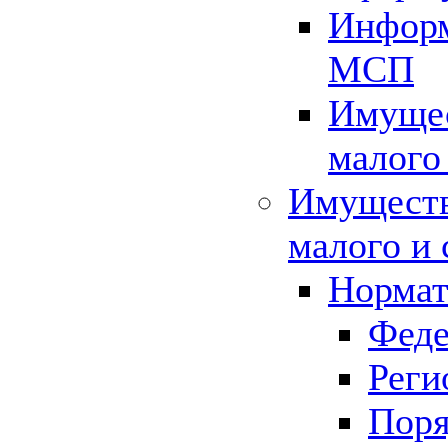
Информ
МСП
Имущес
малого
Имуществ
малого и 
Нормат
Феде
Реги
Поря