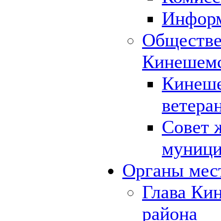
Инфор
Обществе
Кинешемс
Кинеше
ветера
Совет 
муници
Органы мес
Глава Ки
района