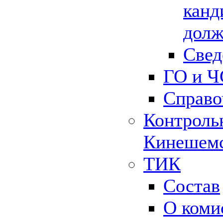
канд
долж
Свед
ГО и Ч
Справо
Контрольн
Кинешемс
ТИК
Состав
О коми