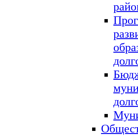
райо
Прог
разв
обра
долг
Бюдж
муни
долг
Мун
Общест