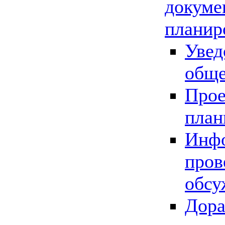
докуме
планир
Увед
обще
Прое
план
Инфо
пров
обсу
Дора