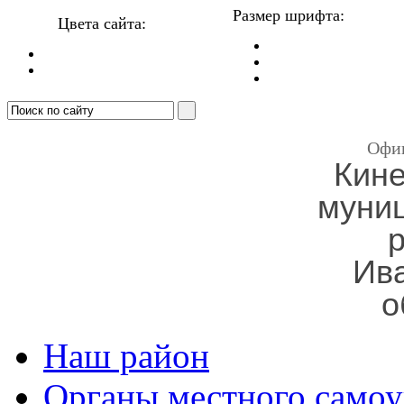
Размер шрифта:
Цвета сайта:
Офи
Кин
муни
Ив
о
Наш район
Органы местного самоу