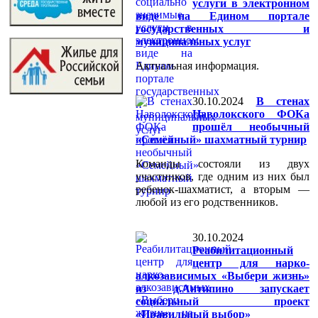
услуги в электронном
виде на Едином портале
государственных и
муниципальных услуг
Актуальная информация.
30.10.2024
В стенах
Наволокского ФОКа
прошёл необычный
«Семейный» шахматный турнир
Команды состояли из двух
участников, где одним из них был
ребенок-шахматист, а вторым —
любой из его родственников.
30.10.2024
Реабилитационный
центр для нарко-
алкозависимых «Выбери жизнь»
из д.Антипино запускает
социальный проект
«Правильный выбор»