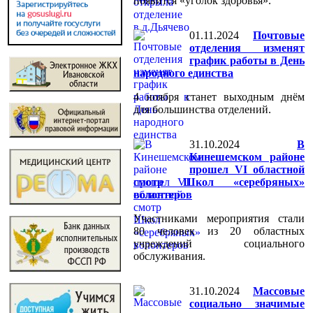
появится «уголок здоровья».
01.11.2024
Почтовые
отделения изменят
график работы в День
народного единства
4 ноября станет выходным днём
для большинства отделений.
31.10.2024
В
Кинешемском районе
прошел VI областной
смотр Школ «серебряных»
волонтеров
Участниками мероприятия стали
80 человек из 20 областных
учреждений социального
обслуживания.
31.10.2024
Массовые
социально значимые