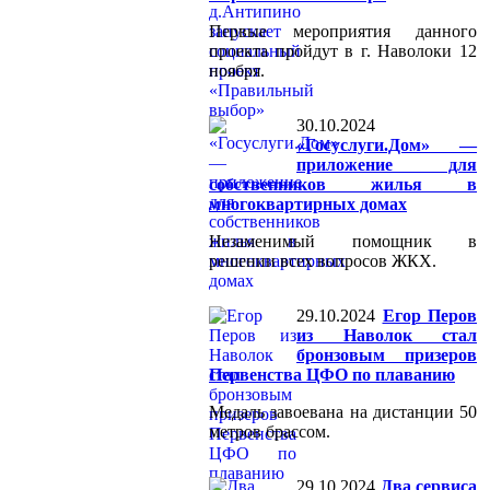
Первые мероприятия данного
проекта пройдут в г. Наволоки 12
ноября.
30.10.2024
«Госуслуги.Дом» —
приложение для
собственников жилья в
многоквартирных домах
Незаменимый помощник в
решении всех вопросов ЖКХ.
29.10.2024
Егор Перов
из Наволок стал
бронзовым призеров
Первенства ЦФО по плаванию
Медаль завоевана на дистанции 50
метров брассом.
29.10.2024
Два сервиса