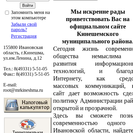
Мы искренне рады
Запомнить меня на
этом компьютере
приветствовать Вас на
Забыли свой
официальном сайте
пароль?
Кинешемского
Регистрация
муниципального района
155800 Ивановская
Сегодня жизнь современн
область, г.Кинешма,
общества немыслима 
ул.им.Ленина, д.12
развития информацион
Тел.: 8(49331) 5-51-05
технологий, и благод
Факс: 8(49331) 5-51-05
Интернету, как средс
массовых коммуникаций, 
E-mail:
root@mrkineshma.ru
сайт дает возможность сде
политику Администрации ра
открытой и прозрачной.
Здесь вы сможете позн
современностью одного
Ивановской области, найде