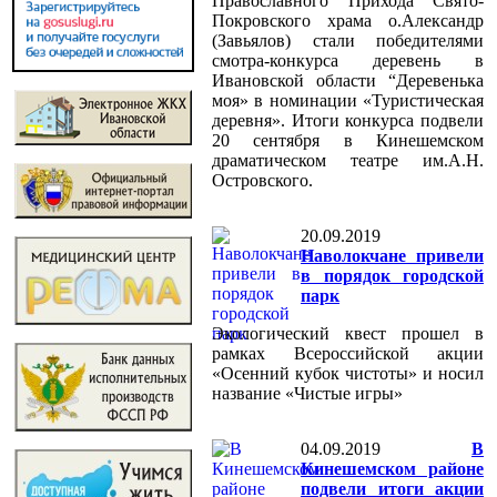
Православного Прихода Свято-
Покровского храма о.Александр
(Завьялов) стали победителями
смотра-конкурса деревень в
Ивановской области “Деревенька
моя» в номинации «Туристическая
деревня». Итоги конкурса подвели
20 сентября в Кинешемском
драматическом театре им.А.Н.
Островского.
20.09.2019
Наволокчане привели
в порядок городской
парк
Экологический квест прошел в
рамках Всероссийской акции
«Осенний кубок чистоты» и носил
название «Чистые игры»
04.09.2019
В
Кинешемском районе
подвели итоги акции