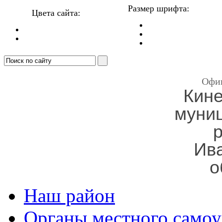
Размер шрифта:
Цвета сайта:
Офи
Кин
муни
Ив
о
Наш район
Органы местного самоу