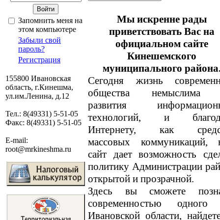
Мы искренне рады
Запомнить меня на
этом компьютере
приветствовать Вас на
Забыли свой
официальном сайте
пароль?
Кинешемского
Регистрация
муниципального района
155800 Ивановская
Сегодня жизнь современн
область, г.Кинешма,
общества немыслима 
ул.им.Ленина, д.12
развития информацион
Тел.: 8(49331) 5-51-05
технологий, и благод
Факс: 8(49331) 5-51-05
Интернету, как средс
массовых коммуникаций, 
E-mail:
root@mrkineshma.ru
сайт дает возможность сде
политику Администрации ра
открытой и прозрачной.
Здесь вы сможете позн
современностью одного
Ивановской области, найде