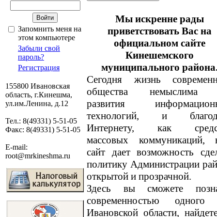
Мы искренне рады
Запомнить меня на
приветствовать Вас на
этом компьютере
официальном сайте
Забыли свой
Кинешемского
пароль?
муниципального района
Регистрация
Сегодня жизнь современн
155800 Ивановская
общества немыслима 
область, г.Кинешма,
развития информацион
ул.им.Ленина, д.12
технологий, и благод
Тел.: 8(49331) 5-51-05
Интернету, как средс
Факс: 8(49331) 5-51-05
массовых коммуникаций, 
E-mail:
сайт дает возможность сде
root@mrkineshma.ru
политику Администрации ра
открытой и прозрачной.
Здесь вы сможете позн
современностью одного
Ивановской области, найде