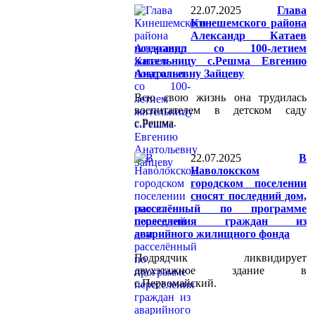
22.07.2025
Глава
Кинешемского района
Александр Катаев
поздравил со 100-летием
жительницу с.Решма Евгению
Анатольевну Зайцеву
Всю свою жизнь она трудилась
воспитателем в детском саду
с.Решма.
22.07.2025
В
Наволокском
городском поселении
сносят последний дом,
расселённый по программе
переселения граждан из
аварийного жилищного фонда
Подрядчик ликвидирует
двухэтажное здание в
с.Первомайский.