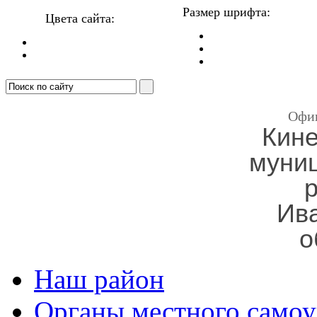
Размер шрифта:
Цвета сайта:
Офи
Кин
муни
Ив
о
Наш район
Органы местного самоу