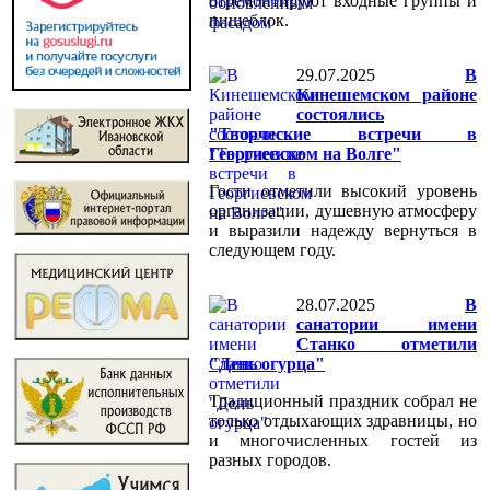
отремонтируют входные группы и
пищеблок.
29.07.2025
В
Кинешемском районе
состоялись
"Творческие встречи в
Георгиевском на Волге"
Гости отметили высокий уровень
организации, душевную атмосферу
и выразили надежду вернуться в
следующем году.
28.07.2025
В
санатории имени
Станко отметили
"День огурца"
Традиционный праздник собрал не
только отдыхающих здравницы, но
и многочисленных гостей из
разных городов.