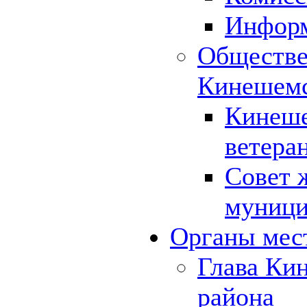
Инфор
Обществе
Кинешемс
Кинеше
ветера
Совет 
муници
Органы мес
Глава Ки
района