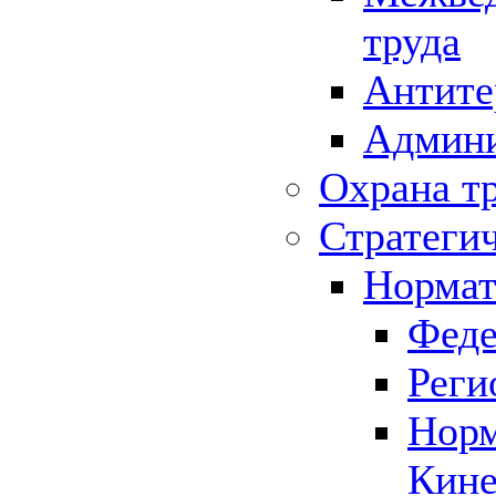
труда
Антите
Админи
Охрана т
Стратеги
Нормат
Феде
Реги
Норм
Кине