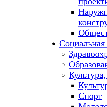
проект
Наружн
констр
Общест
Социальная
Здравоох
Образова
Культура,
Культу
Спорт
Молод