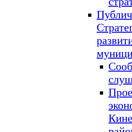
стра
Публич
Страте
развит
муници
Сооб
слу
Прое
экон
Кине
райо