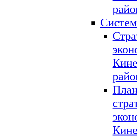
райо
Систем
Стра
экон
Кине
райо
План
стра
экон
Кине