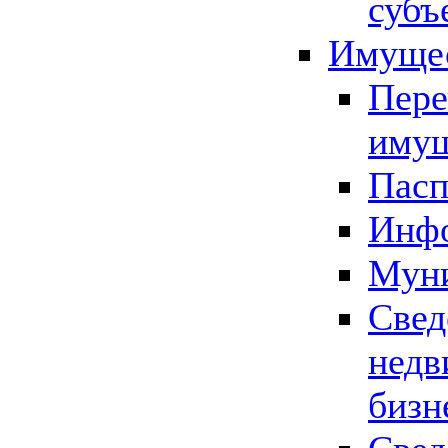
субъ
Имущес
Пере
имущ
Пасп
Инфо
Муни
Свед
недв
бизн