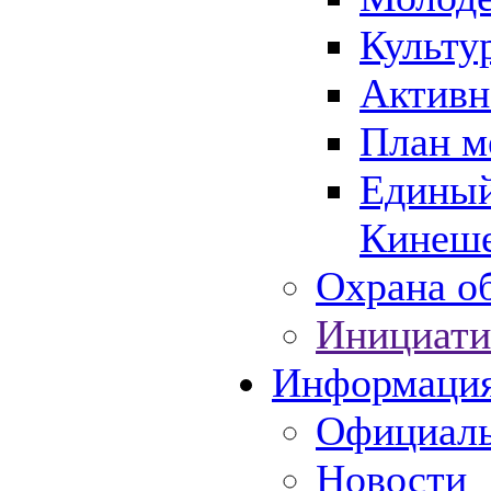
Культу
Активн
План м
Единый
Кинеше
Охрана об
Инициати
Информаци
Официаль
Новости