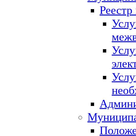
Реестр
Услу
межв
Услу
элек
Услу
необ
Админи
Муниципа
Положе