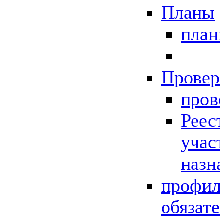
Планы
пла
Провер
пров
Реес
учас
назн
профил
обязат