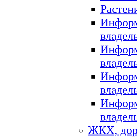
Растен
Информ
владел
Информ
владел
Информ
владел
Информ
владел
ЖКХ, дор