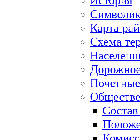
История
Символик
Карта ра
Схема те
Населенн
Дорожное 
Почетные
Обществе
Состав
Положе
Комисс