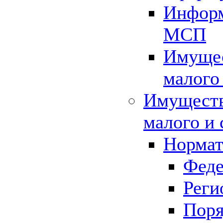
Информ
МСП
Имущес
малого
Имуществ
малого и 
Нормат
Феде
Реги
Поря