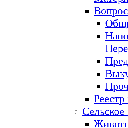
Вопрос 
Общ
Напо
Пере
Пред
Выку
Проч
Реестр
Сельское 
Животн