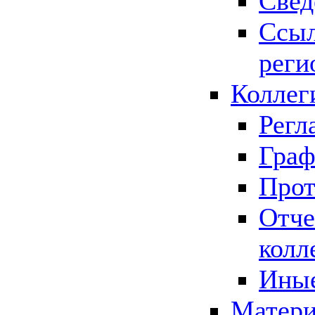
Свед
Ссыл
реги
Коллег
Регл
Граф
Прот
Отче
колл
Иные
Матери