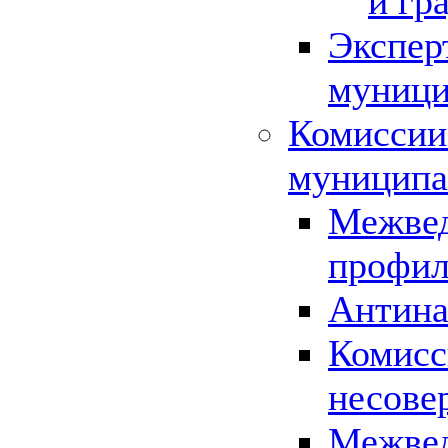
и гр
Экспер
муници
Комиссии
муниципа
Межвед
профил
Антина
Комисс
несове
Межвед