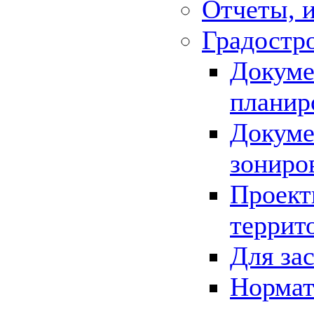
Отчеты, 
Градостр
Докуме
планир
Докуме
зониро
Проект
террит
Для за
Нормат