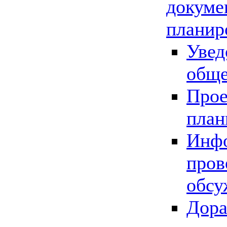
докуме
планир
Увед
обще
Прое
план
Инфо
пров
обсу
Дора