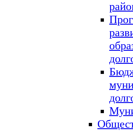
райо
Прог
разв
обра
долг
Бюдж
муни
долг
Мун
Общест