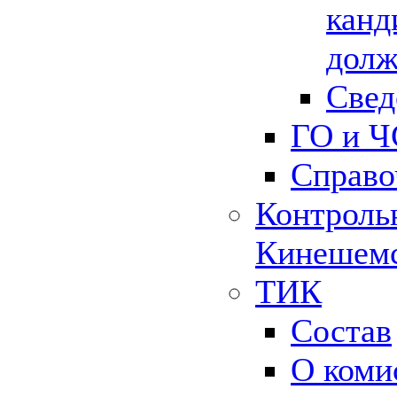
канд
долж
Свед
ГО и Ч
Справо
Контрольн
Кинешемс
ТИК
Состав
О коми