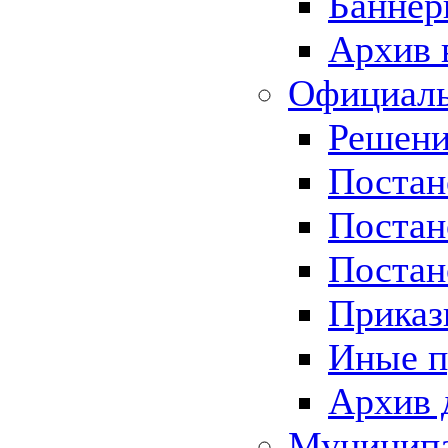
Баннер
Архив 
Официаль
Решени
Постан
Постан
Постан
Приказ
Иные п
Архив 
Муницип