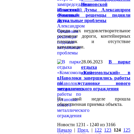
Ивановской
областной Думы Александром
Фоминым решемцы подняли
актуальные проблемы
Среди них неудовлетворительное
состояние дороги, контейнерных
площадок и отсутствие
канализации.
28.06.2023
В парке
отдыха
«Комсомольский» в
г.Наволоки завершились работы
по установке нового
металлического ограждения
На этой неделе прошла
общественная приемка объекта.
Новости 1231 - 1240 из 3166
Начало
|
Пред.
|
122
123
124
125