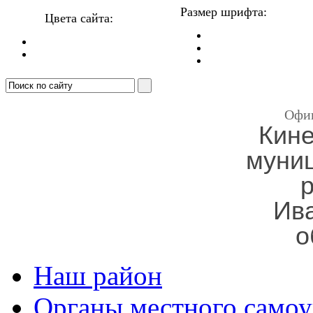
Размер шрифта:
Цвета сайта:
Офи
Кин
муни
Ив
о
Наш район
Органы местного самоу