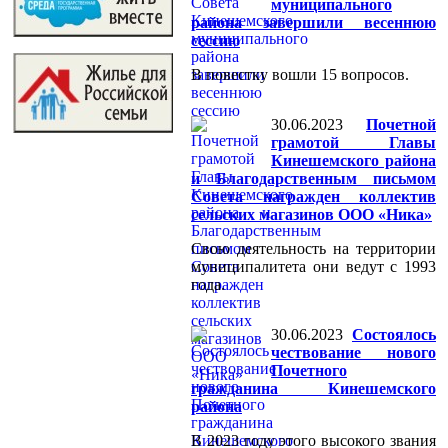
муниципального
района завершили весеннюю
сессию
В повестку вошли 15 вопросов.
30.06.2023
Почетной
грамотой Главы
Кинешемского района
и Благодарственным письмом
Совета награжден коллектив
сельских магазинов ООО «Ника»
Свою деятельность на территории
муниципалитета они ведут с 1993
года.
30.06.2023
Состоялось
чествование нового
Почетного
гражданина Кинешемского
района
В 2023 году этого высокого звания