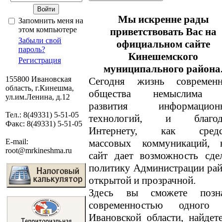
Мы искренне рады
Запомнить меня на
этом компьютере
приветствовать Вас на
Забыли свой
официальном сайте
пароль?
Кинешемского
Регистрация
муниципального района
155800 Ивановская
Сегодня жизнь современн
область, г.Кинешма,
общества немыслима 
ул.им.Ленина, д.12
развития информацион
Тел.: 8(49331) 5-51-05
технологий, и благод
Факс: 8(49331) 5-51-05
Интернету, как средс
массовых коммуникаций, 
E-mail:
root@mrkineshma.ru
сайт дает возможность сде
политику Администрации ра
открытой и прозрачной.
Здесь вы сможете позн
современностью одного
Ивановской области, найде