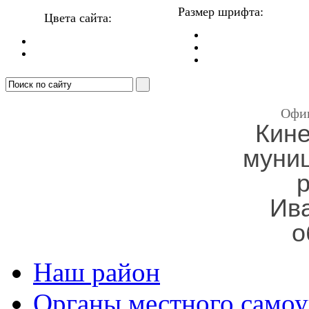
Размер шрифта:
Цвета сайта:
Офи
Кин
муни
Ив
о
Наш район
Органы местного самоу