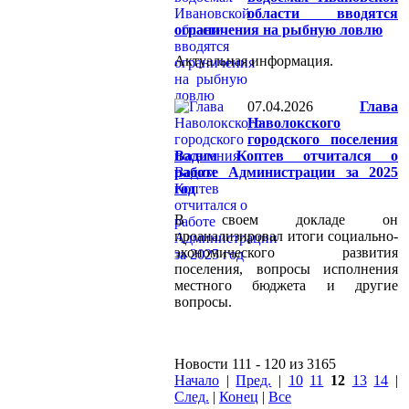
области вводятся
ограничения на рыбную ловлю
Актуальная информация.
07.04.2026
Глава
Наволокского
городского поселения
Вадим Коптев отчитался о
работе Администрации за 2025
год
В своем докладе он
проанализировал итоги социально-
экономического развития
поселения, вопросы исполнения
местного бюджета и другие
вопросы.
Новости 111 - 120 из 3165
Начало
|
Пред.
|
10
11
12
13
14
|
След.
|
Конец
|
Все