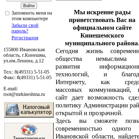
Мы искренне рады
Запомнить меня на
этом компьютере
приветствовать Вас на
Забыли свой
официальном сайте
пароль?
Кинешемского
Регистрация
муниципального района
155800 Ивановская
Сегодня жизнь современн
область, г.Кинешма,
общества немыслима 
ул.им.Ленина, д.12
развития информацион
Тел.: 8(49331) 5-51-05
технологий, и благод
Факс: 8(49331) 5-51-05
Интернету, как средс
массовых коммуникаций, 
E-mail:
root@mrkineshma.ru
сайт дает возможность сде
политику Администрации ра
открытой и прозрачной.
Здесь вы сможете позн
современностью одного
Ивановской области, найде