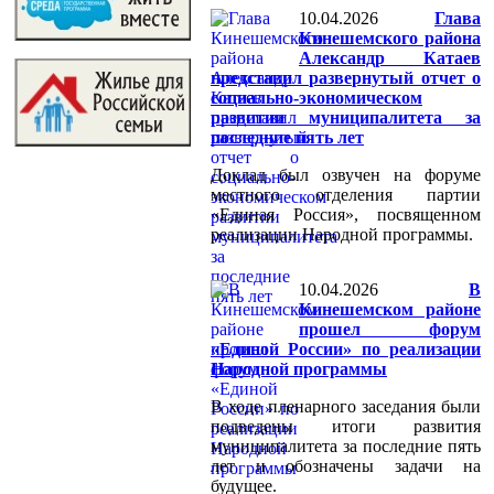
10.04.2026
Глава
Кинешемского района
Александр Катаев
представил развернутый отчет о
социально-экономическом
развитии муниципалитета за
последние пять лет
Доклад был озвучен на форуме
местного отделения партии
«Единая Россия», посвященном
реализации Народной программы.
10.04.2026
В
Кинешемском районе
прошел форум
«Единой России» по реализации
Народной программы
В ходе пленарного заседания были
подведены итоги развития
муниципалитета за последние пять
лет и обозначены задачи на
будущее.