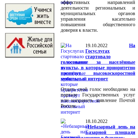
эффективных направлений
деятельности региональных и
муниципальных органов
управления касательно
повышения общественного
доверия к власти.
19.10.2022
На
Госуслугах
стартовало
голосование за населённые
пункты, в которые приоритетно
проведут высокоскоростной
мобильный интернет
Отдать свой голос необходимо на
портале Государственных услуг
или направить заявление Почтой
России.
18.10.2022
«Небазарный день на
Базарной площади
или приглашение в будущее»