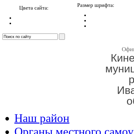
Размер шрифта:
Цвета сайта:
Офи
Кин
муни
Ив
о
Наш район
Органы местного самоу