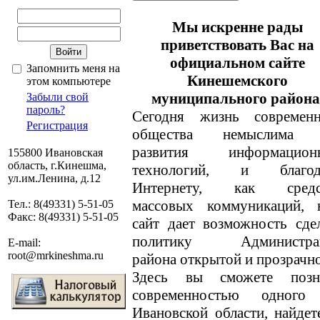
Мы искренне рады
приветствовать Вас на
официальном сайте
Запомнить меня на
Кинешемского
этом компьютере
муниципального района
Забыли свой
пароль?
Сегодня жизнь современн
Регистрация
общества немыслима 
развития информацион
155800 Ивановская
область, г.Кинешма,
технологий, и благод
ул.им.Ленина, д.12
Интернету, как средс
массовых коммуникаций, 
Тел.: 8(49331) 5-51-05
Факс: 8(49331) 5-51-05
сайт дает возможность сде
политику Администра
E-mail:
root@mrkineshma.ru
района открытой и прозрачн
Здесь вы сможете позн
современностью одного
Ивановской области, найде