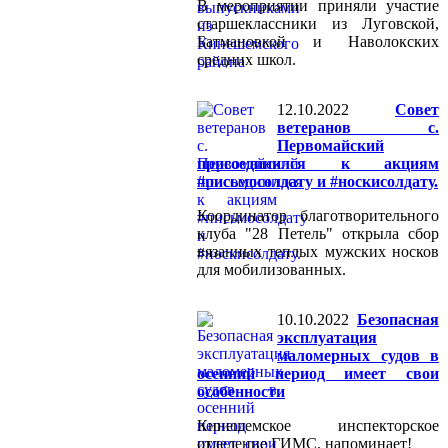
В мероприятии приняли участие
старшеклассники из Луговской,
Батмановкой и Наволокских
средних школ.
12.10.2022
Совет
ветеранов с.
Первомайский
присоединился к акциям
#письмосолдату и #носкисолдату.
Координатор благотворительного
клуба "28 Петель" открыла сбор
вязанных теплых мужских носков
для мобилизованных.
10.10.2022
Безопасная
эксплуатация
маломерных судов в
осенний период имеет свои
особенности
Кинешемское инспекторское
отделение ГИМС, напоминает!