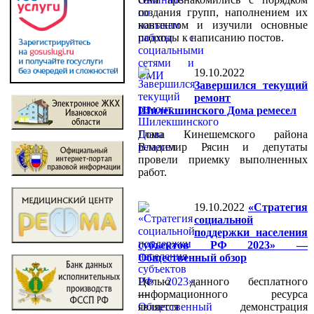
создания групп, наполнением их
контентом и изучили основные
подходы к написанию постов.
19.10.2022
Завершился текущий
ремонт
Шилекшинского Дома ремесел
Глава Кинешемского района
Владимир Рясин и депутаты
провели приемку выполненных
работ.
19.10.2022
«Стратегия
социальной
поддержки населения
субъектов РФ 2023» —
Общественный обзор
Целью данного бесплатного
информационного ресурса
является демонстрация